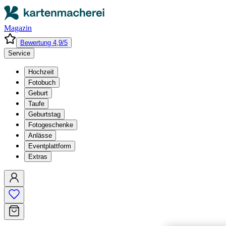
Magazin
Bewertung 4,9/5
Service
Hochzeit
Fotobuch
Geburt
Taufe
Geburtstag
Fotogeschenke
Anlässe
Eventplattform
Extras