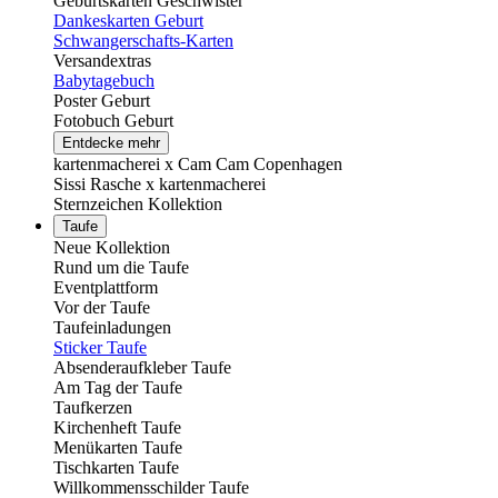
Geburtskarten Geschwister
Dankeskarten Geburt
Schwangerschafts-Karten
Versandextras
Babytagebuch
Poster Geburt
Fotobuch Geburt
Entdecke mehr
kartenmacherei x Cam Cam Copenhagen
Sissi Rasche x kartenmacherei
Sternzeichen Kollektion
Taufe
Neue Kollektion
Rund um die Taufe
Eventplattform
Vor der Taufe
Taufeinladungen
Sticker Taufe
Absenderaufkleber Taufe
Am Tag der Taufe
Taufkerzen
Kirchenheft Taufe
Menükarten Taufe
Tischkarten Taufe
Willkommensschilder Taufe