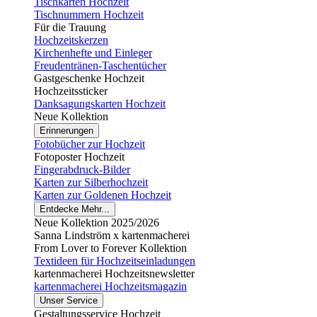
Tischkarten Hochzeit
Tischnummern Hochzeit
Für die Trauung
Hochzeitskerzen
Kirchenhefte und Einleger
Freudentränen-Taschentücher
Gastgeschenke Hochzeit
Hochzeitssticker
Danksagungskarten Hochzeit
Neue Kollektion
Erinnerungen
Fotobücher zur Hochzeit
Fotoposter Hochzeit
Fingerabdruck-Bilder
Karten zur Silberhochzeit
Karten zur Goldenen Hochzeit
Entdecke Mehr...
Neue Kollektion 2025/2026
Sanna Lindström x kartenmacherei
From Lover to Forever Kollektion
Textideen für Hochzeitseinladungen
kartenmacherei Hochzeitsnewsletter
kartenmacherei Hochzeitsmagazin
Unser Service
Gestaltungsservice Hochzeit