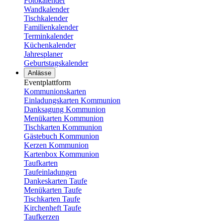
Fotokalender
Wandkalender
Tischkalender
Familienkalender
Terminkalender
Küchenkalender
Jahresplaner
Geburtstagskalender
Anlässe
Eventplattform
Kommunionskarten
Einladungskarten Kommunion
Danksagung Kommunion
Menükarten Kommunion
Tischkarten Kommunion
Gästebuch Kommunion
Kerzen Kommunion
Kartenbox Kommunion
Taufkarten
Taufeinladungen
Dankeskarten Taufe
Menükarten Taufe
Tischkarten Taufe
Kirchenheft Taufe
Taufkerzen