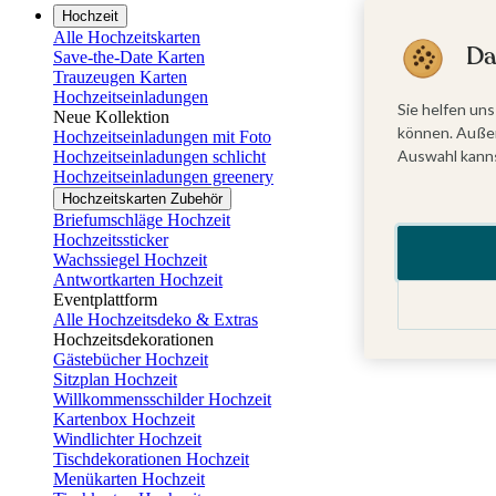
Hochzeit
Alle Hochzeitskarten
Da
Save-the-Date Karten
Trauzeugen Karten
Hochzeitseinladungen
Sie helfen uns
Neue Kollektion
können. Außer
Hochzeitseinladungen mit Foto
Auswahl kanns
Hochzeitseinladungen schlicht
Hochzeitseinladungen greenery
Hochzeitskarten Zubehör
Briefumschläge Hochzeit
Hochzeitssticker
Wachssiegel Hochzeit
Antwortkarten Hochzeit
Eventplattform
Alle Hochzeitsdeko & Extras
Hochzeitsdekorationen
Gästebücher Hochzeit
Sitzplan Hochzeit
Willkommensschilder Hochzeit
Kartenbox Hochzeit
Windlichter Hochzeit
Tischdekorationen Hochzeit
Menükarten Hochzeit