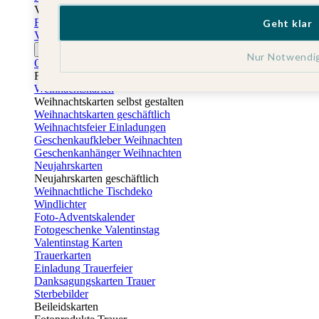
Vatertag
Fotogeschenke Vatertag
Geht klar
Vatertagskarten
Ostern
Nur Notwendi
Osterkarten
Fotogeschenke zu Ostern
Weihnachtskarten
Weihnachtskarten selbst gestalten
Weihnachtskarten geschäftlich
Weihnachtsfeier Einladungen
Geschenkaufkleber Weihnachten
Geschenkanhänger Weihnachten
Neujahrskarten
Neujahrskarten geschäftlich
Weihnachtliche Tischdeko
Windlichter
Foto-Adventskalender
Fotogeschenke Valentinstag
Valentinstag Karten
Trauerkarten
Einladung Trauerfeier
Danksagungskarten Trauer
Sterbebilder
Beileidskarten