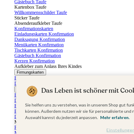
Gästebuch Taufe
Kartenbox Taufe
Willkommensschilder Taufe
Sticker Taufe
Absenderaufkleber Taufe
Konfirmationskarten
Einladungskarten Konfirmation
Danksagung Konfirmation
Menükarten Konfirmation
Tischkarten Konfirmation
Gästebuch Konfirmation
Kerzen Konfirmation
Aufkleber zum Anlass Ihres Kindes
Firmungskarten
Einladungskarten Firmung
Dankeskarten Firmung
Das Leben ist schöner mit Cook
Jugendweihekarten
Einladungskarten Jugendweihe
Dankeskarten Jugendweihe
Sie helfen uns zu verstehen, was in unserem Shop gut funk
Einschulungskarten
Einladungskarten Einschulung
können. Außerdem nutzen wir sie für personalisierte und 
Danksagung Einschulung
Auswahl kannst du jederzeit anpassen.
Mehr erfahren.
Muttertag
Fotogeschenke Muttertag
Einstellunge
Muttertagskarten