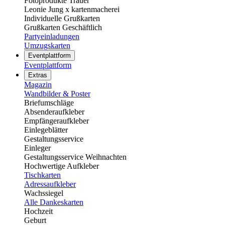
Fotoprodukte Trauer
Leonie Jung x kartenmacherei
Individuelle Grußkarten
Grußkarten Geschäftlich
Partyeinladungen
Umzugskarten
Eventplattform
Eventplattform
Extras
Magazin
Wandbilder & Poster
Briefumschläge
Absenderaufkleber
Empfängeraufkleber
Einlegeblätter
Gestaltungsservice
Einleger
Gestaltungsservice Weihnachten
Hochwertige Aufkleber
Tischkarten
Adressaufkleber
Wachssiegel
Alle Dankeskarten
Hochzeit
Geburt