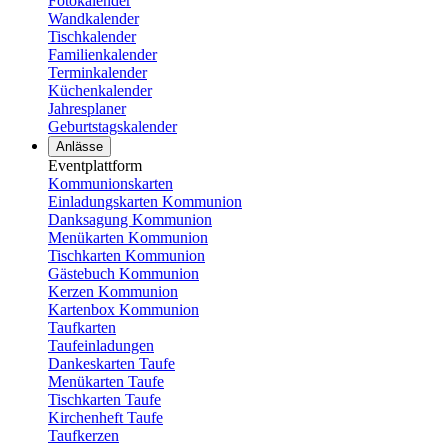
Fotokalender
Wandkalender
Tischkalender
Familienkalender
Terminkalender
Küchenkalender
Jahresplaner
Geburtstagskalender
Anlässe
Eventplattform
Kommunionskarten
Einladungskarten Kommunion
Danksagung Kommunion
Menükarten Kommunion
Tischkarten Kommunion
Gästebuch Kommunion
Kerzen Kommunion
Kartenbox Kommunion
Taufkarten
Taufeinladungen
Dankeskarten Taufe
Menükarten Taufe
Tischkarten Taufe
Kirchenheft Taufe
Taufkerzen