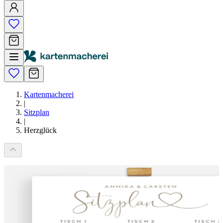
Kartenmacherei
|
Sitzplan
|
Herzglück