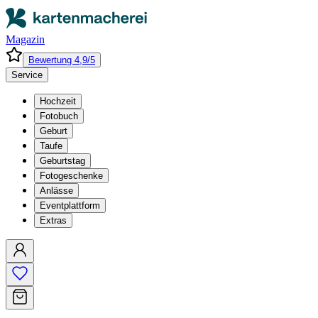
Magazin
Bewertung 4,9/5
Service
Hochzeit
Fotobuch
Geburt
Taufe
Geburtstag
Fotogeschenke
Anlässe
Eventplattform
Extras