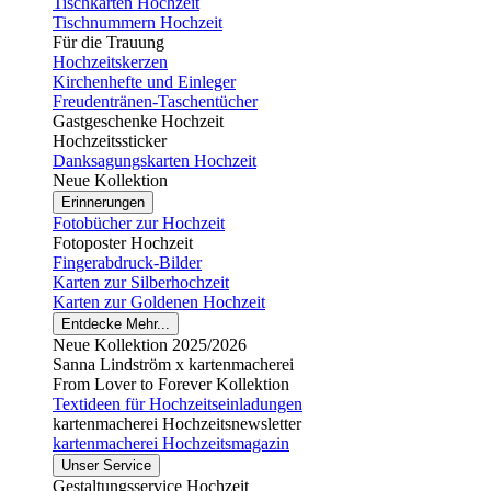
Tischkarten Hochzeit
Tischnummern Hochzeit
Für die Trauung
Hochzeitskerzen
Kirchenhefte und Einleger
Freudentränen-Taschentücher
Gastgeschenke Hochzeit
Hochzeitssticker
Danksagungskarten Hochzeit
Neue Kollektion
Erinnerungen
Fotobücher zur Hochzeit
Fotoposter Hochzeit
Fingerabdruck-Bilder
Karten zur Silberhochzeit
Karten zur Goldenen Hochzeit
Entdecke Mehr...
Neue Kollektion 2025/2026
Sanna Lindström x kartenmacherei
From Lover to Forever Kollektion
Textideen für Hochzeitseinladungen
kartenmacherei Hochzeitsnewsletter
kartenmacherei Hochzeitsmagazin
Unser Service
Gestaltungsservice Hochzeit