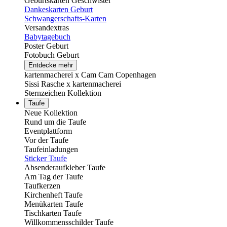
Geburtskarten Geschwister
Dankeskarten Geburt
Schwangerschafts-Karten
Versandextras
Babytagebuch
Poster Geburt
Fotobuch Geburt
Entdecke mehr
kartenmacherei x Cam Cam Copenhagen
Sissi Rasche x kartenmacherei
Sternzeichen Kollektion
Taufe
Neue Kollektion
Rund um die Taufe
Eventplattform
Vor der Taufe
Taufeinladungen
Sticker Taufe
Absenderaufkleber Taufe
Am Tag der Taufe
Taufkerzen
Kirchenheft Taufe
Menükarten Taufe
Tischkarten Taufe
Willkommensschilder Taufe