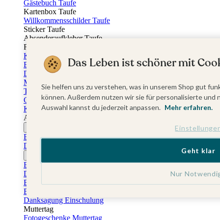
Gästebuch Taufe
Kartenbox Taufe
Willkommensschilder Taufe
Sticker Taufe
Absenderaufkleber Taufe
Fotobuch Taufe
Konfirmationskarten
Das Leben ist schöner mit Cook
Einladungskarten Konfirmation
Danksagung Konfirmation
Menükarten Konfirmation
Sie helfen uns zu verstehen, was in unserem Shop gut funk
Tischkarten Konfirmation
können. Außerdem nutzen wir sie für personalisierte und 
Gästebuch Konfirmation
Auswahl kannst du jederzeit anpassen.
Mehr erfahren.
Kerzen Konfirmation
Aufkleber zum Anlass Ihres Kindes
Einstellunge
Firmungskarten
Einladungskarten Firmung
Dankeskarten Firmung
Geht klar
Jugendweihekarten
Einladungskarten Jugendweihe
Nur Notwendi
Dankeskarten Jugendweihe
Einschulungskarten
Einladungskarten Einschulung
Danksagung Einschulung
Muttertag
Fotogeschenke Muttertag