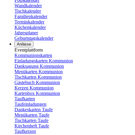
Fotokalender
Wandkalender
Tischkalender
Familienkalender
Terminkalender
Küchenkalender
Jahresplaner
Geburtstagskalender
Anlässe
Eventplattform
Kommunionskarten
Einladungskarten Kommunion
Danksagung Kommunion
Menükarten Kommunion
Tischkarten Kommunion
Gästebuch Kommunion
Kerzen Kommunion
Kartenbox Kommunion
Taufkarten
Taufeinladungen
Dankeskarten Taufe
Menükarten Taufe
Tischkarten Taufe
Kirchenheft Taufe
Taufkerzen