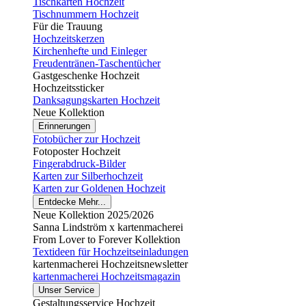
Tischkarten Hochzeit
Tischnummern Hochzeit
Für die Trauung
Hochzeitskerzen
Kirchenhefte und Einleger
Freudentränen-Taschentücher
Gastgeschenke Hochzeit
Hochzeitssticker
Danksagungskarten Hochzeit
Neue Kollektion
Erinnerungen
Fotobücher zur Hochzeit
Fotoposter Hochzeit
Fingerabdruck-Bilder
Karten zur Silberhochzeit
Karten zur Goldenen Hochzeit
Entdecke Mehr...
Neue Kollektion 2025/2026
Sanna Lindström x kartenmacherei
From Lover to Forever Kollektion
Textideen für Hochzeitseinladungen
kartenmacherei Hochzeitsnewsletter
kartenmacherei Hochzeitsmagazin
Unser Service
Gestaltungsservice Hochzeit