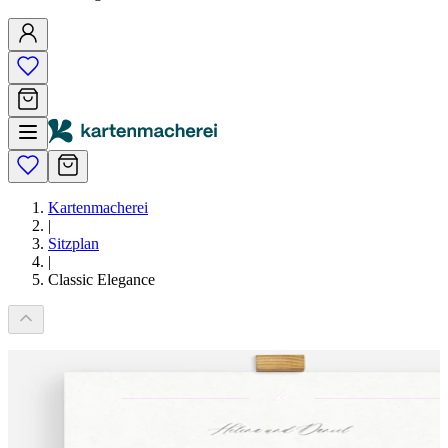
Kartenmacherei
|
Sitzplan
|
Classic Elegance