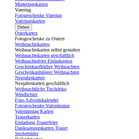
Muttertagskarten
Vatertag
Fotogeschenke Vatertag
Vatertagskarten
Ostern
Osterkarten
Fotogeschenke zu Ostern
Weihnachtskarten
Weihnachtskarten selbst gestalten
Weihnachtskarten geschäftlich
Weihnachtsfeier Einladungen
Geschenkaufkleber Weihnachten
Geschenkanhänger Weihnachten
Neujahrskarten
Neujahrskarten geschäftlich
Weihnachtliche Tischdeko
Windlichter
Foto-Adventskalender
Fotogeschenke Valentinstag
Valentinstag Karten
Trauerkarten
Einladung Trauerfeier
Danksagungskarten Trauer
Sterbebilder