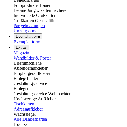
Beileidskarten
Fotoprodukte Trauer
Leonie Jung x kartenmacherei
Individuelle Grußkarten
Grußkarten Geschäftlich
Partyeinladungen
Umzugskarten
Eventplattform
Eventplattform
Extras
Magazin
Wandbilder & Poster
Briefumschläge
Absenderaufkleber
Empfängeraufkleber
Einlegeblätter
Gestaltungsservice
Einleger
Gestaltungsservice Weihnachten
Hochwertige Aufkleber
Tischkarten
Adressaufkleber
Wachssiegel
Alle Dankeskarten
Hochzeit