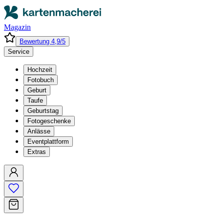
Magazin
Bewertung 4,9/5
Service
Hochzeit
Fotobuch
Geburt
Taufe
Geburtstag
Fotogeschenke
Anlässe
Eventplattform
Extras