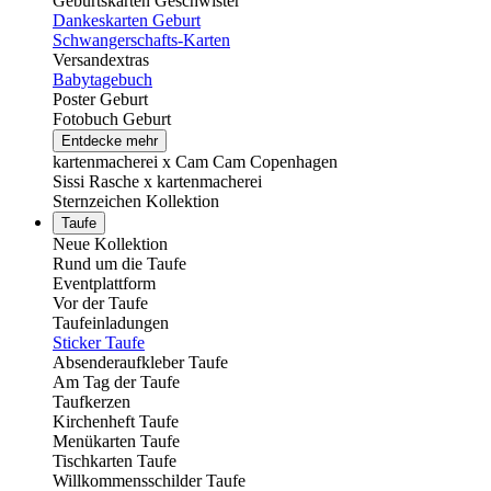
Geburtskarten Geschwister
Dankeskarten Geburt
Schwangerschafts-Karten
Versandextras
Babytagebuch
Poster Geburt
Fotobuch Geburt
Entdecke mehr
kartenmacherei x Cam Cam Copenhagen
Sissi Rasche x kartenmacherei
Sternzeichen Kollektion
Taufe
Neue Kollektion
Rund um die Taufe
Eventplattform
Vor der Taufe
Taufeinladungen
Sticker Taufe
Absenderaufkleber Taufe
Am Tag der Taufe
Taufkerzen
Kirchenheft Taufe
Menükarten Taufe
Tischkarten Taufe
Willkommensschilder Taufe