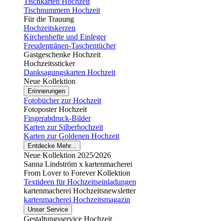
Tischkarten Hochzeit
Tischnummern Hochzeit
Für die Trauung
Hochzeitskerzen
Kirchenhefte und Einleger
Freudentränen-Taschentücher
Gastgeschenke Hochzeit
Hochzeitssticker
Danksagungskarten Hochzeit
Neue Kollektion
Erinnerungen
Fotobücher zur Hochzeit
Fotoposter Hochzeit
Fingerabdruck-Bilder
Karten zur Silberhochzeit
Karten zur Goldenen Hochzeit
Entdecke Mehr...
Neue Kollektion 2025/2026
Sanna Lindström x kartenmacherei
From Lover to Forever Kollektion
Textideen für Hochzeitseinladungen
kartenmacherei Hochzeitsnewsletter
kartenmacherei Hochzeitsmagazin
Unser Service
Gestaltungsservice Hochzeit