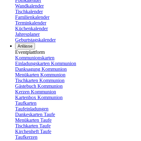
Fotokalender
Wandkalender
Tischkalender
Familienkalender
Terminkalender
Küchenkalender
Jahresplaner
Geburtstagskalender
Anlässe
Eventplattform
Kommunionskarten
Einladungskarten Kommunion
Danksagung Kommunion
Menükarten Kommunion
Tischkarten Kommunion
Gästebuch Kommunion
Kerzen Kommunion
Kartenbox Kommunion
Taufkarten
Taufeinladungen
Dankeskarten Taufe
Menükarten Taufe
Tischkarten Taufe
Kirchenheft Taufe
Taufkerzen