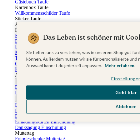
Gästebuch Taufe
Kartenbox Taufe
Willkommensschilder Taufe
Sticker Taufe
Absenderaufkleber Taufe
Fotobuch Taufe
Das Leben ist schöner mit Cook
Konfirmationskarten
Einladungskarten Konfirmation
Danksagung Konfirmation
Menükarten Konfirmation
Sie helfen uns zu verstehen, was in unserem Shop gut funk
Tischkarten Konfirmation
können. Außerdem nutzen wir sie für personalisierte und 
Gästebuch Konfirmation
Auswahl kannst du jederzeit anpassen.
Mehr erfahren.
Kerzen Konfirmation
Aufkleber zum Anlass Ihres Kindes
Einstellunge
Firmungskarten
Einladungskarten Firmung
Geht klar
Dankeskarten Firmung
Jugendweihekarten
Einladungskarten Jugendweihe
Ablehnen
Dankeskarten Jugendweihe
Einschulungskarten
Einladungskarten Einschulung
Danksagung Einschulung
Muttertag
Fotogeschenke Muttertag