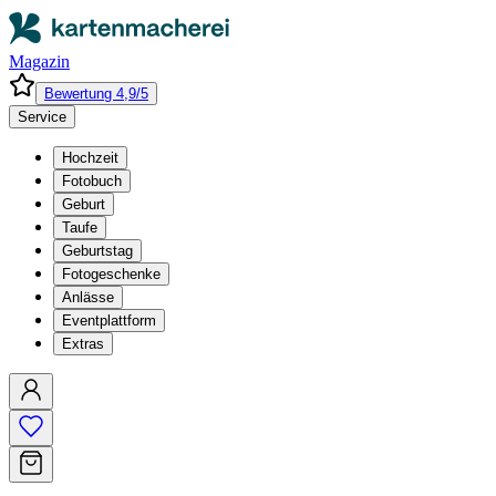
Magazin
Bewertung 4,9/5
Service
Hochzeit
Fotobuch
Geburt
Taufe
Geburtstag
Fotogeschenke
Anlässe
Eventplattform
Extras