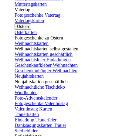
Muttertagskarten
Vatertag
Fotogeschenke Vatertag
Vatertagskarten
Ostern
Osterkarten
Fotogeschenke zu Ostern
Weihnachtskarten
Weihnachtskarten selbst gestalten
Weihnachtskarten geschäftlich
Weihnachtsfeier Einladungen
Geschenkaufkleber Weihnachten
Geschenkanhänger Weihnachten
Neujahrskarten
Neujahrskarten geschäftlich
Weihnachtliche Tischdeko
Windlichter
Foto-Adventskalender
Fotogeschenke Valentinstag
Valentinstag Karten
Trauerkarten
Einladung Trauerfeier
Danksagungskarten Trauer
Sterbebilder