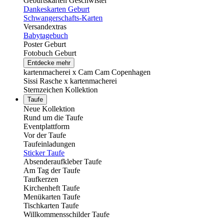
Geburtskarten Geschwister
Dankeskarten Geburt
Schwangerschafts-Karten
Versandextras
Babytagebuch
Poster Geburt
Fotobuch Geburt
Entdecke mehr
kartenmacherei x Cam Cam Copenhagen
Sissi Rasche x kartenmacherei
Sternzeichen Kollektion
Taufe
Neue Kollektion
Rund um die Taufe
Eventplattform
Vor der Taufe
Taufeinladungen
Sticker Taufe
Absenderaufkleber Taufe
Am Tag der Taufe
Taufkerzen
Kirchenheft Taufe
Menükarten Taufe
Tischkarten Taufe
Willkommensschilder Taufe