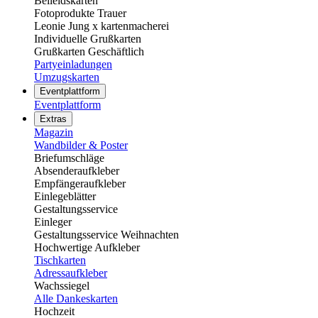
Beileidskarten
Fotoprodukte Trauer
Leonie Jung x kartenmacherei
Individuelle Grußkarten
Grußkarten Geschäftlich
Partyeinladungen
Umzugskarten
Eventplattform
Eventplattform
Extras
Magazin
Wandbilder & Poster
Briefumschläge
Absenderaufkleber
Empfängeraufkleber
Einlegeblätter
Gestaltungsservice
Einleger
Gestaltungsservice Weihnachten
Hochwertige Aufkleber
Tischkarten
Adressaufkleber
Wachssiegel
Alle Dankeskarten
Hochzeit