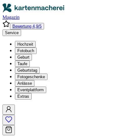
Magazin
Bewertung 4,9/5
Service
Hochzeit
Fotobuch
Geburt
Taufe
Geburtstag
Fotogeschenke
Anlässe
Eventplattform
Extras