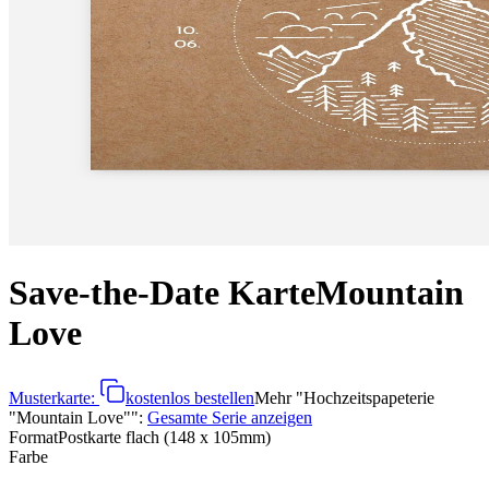
Save-the-Date Karte
Mountain
Love
Musterkarte:
kostenlos bestellen
Mehr
"
Hochzeitspapeterie
"Mountain Love"
":
Gesamte Serie anzeigen
Format
Postkarte flach (148 x 105mm)
Farbe