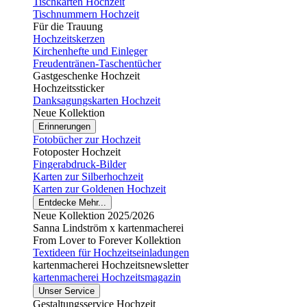
Tischkarten Hochzeit
Tischnummern Hochzeit
Für die Trauung
Hochzeitskerzen
Kirchenhefte und Einleger
Freudentränen-Taschentücher
Gastgeschenke Hochzeit
Hochzeitssticker
Danksagungskarten Hochzeit
Neue Kollektion
Erinnerungen
Fotobücher zur Hochzeit
Fotoposter Hochzeit
Fingerabdruck-Bilder
Karten zur Silberhochzeit
Karten zur Goldenen Hochzeit
Entdecke Mehr...
Neue Kollektion 2025/2026
Sanna Lindström x kartenmacherei
From Lover to Forever Kollektion
Textideen für Hochzeitseinladungen
kartenmacherei Hochzeitsnewsletter
kartenmacherei Hochzeitsmagazin
Unser Service
Gestaltungsservice Hochzeit