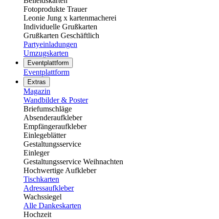
Beileidskarten
Fotoprodukte Trauer
Leonie Jung x kartenmacherei
Individuelle Grußkarten
Grußkarten Geschäftlich
Partyeinladungen
Umzugskarten
Eventplattform
Eventplattform
Extras
Magazin
Wandbilder & Poster
Briefumschläge
Absenderaufkleber
Empfängeraufkleber
Einlegeblätter
Gestaltungsservice
Einleger
Gestaltungsservice Weihnachten
Hochwertige Aufkleber
Tischkarten
Adressaufkleber
Wachssiegel
Alle Dankeskarten
Hochzeit