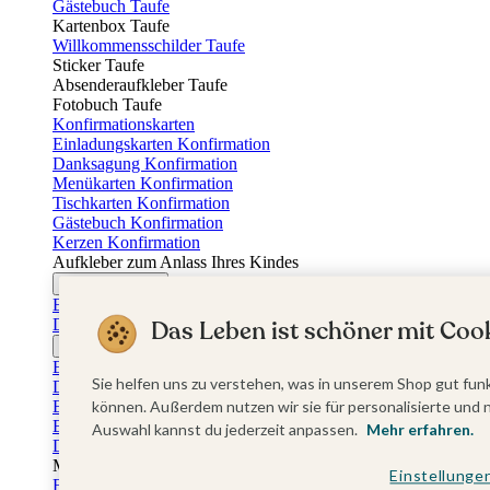
Gästebuch Taufe
Kartenbox Taufe
Willkommensschilder Taufe
Sticker Taufe
Absenderaufkleber Taufe
Fotobuch Taufe
Konfirmationskarten
Einladungskarten Konfirmation
Danksagung Konfirmation
Menükarten Konfirmation
Tischkarten Konfirmation
Gästebuch Konfirmation
Kerzen Konfirmation
Aufkleber zum Anlass Ihres Kindes
Firmungskarten
Einladungskarten Firmung
Dankeskarten Firmung
Das Leben ist schöner mit Cook
Jugendweihekarten
Einladungskarten Jugendweihe
Sie helfen uns zu verstehen, was in unserem Shop gut funk
Dankeskarten Jugendweihe
Einschulungskarten
können. Außerdem nutzen wir sie für personalisierte und 
Einladungskarten Einschulung
Auswahl kannst du jederzeit anpassen.
Mehr erfahren.
Danksagung Einschulung
Muttertag
Einstellunge
Fotogeschenke Muttertag