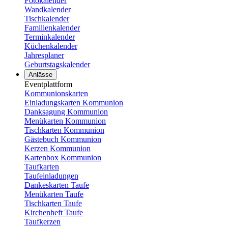
Fotokalender
Wandkalender
Tischkalender
Familienkalender
Terminkalender
Küchenkalender
Jahresplaner
Geburtstagskalender
Anlässe
Eventplattform
Kommunionskarten
Einladungskarten Kommunion
Danksagung Kommunion
Menükarten Kommunion
Tischkarten Kommunion
Gästebuch Kommunion
Kerzen Kommunion
Kartenbox Kommunion
Taufkarten
Taufeinladungen
Dankeskarten Taufe
Menükarten Taufe
Tischkarten Taufe
Kirchenheft Taufe
Taufkerzen