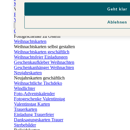
Muttertagskarten
Geht klar
Vatertag
Fotogeschenke Vatertag
Vatertagskarten
Ablehnen
Ostern
Osterkarten
Fotogeschenke zu Ostern
Weihnachtskarten
Weihnachtskarten selbst gestalten
Weihnachtskarten geschäftlich
Weihnachtsfeier Einladungen
Geschenkaufkleber Weihnachten
Geschenkanhänger Weihnachten
Neujahrskarten
Neujahrskarten geschäftlich
Weihnachtliche Tischdeko
Windlichter
Foto-Adventskalender
Fotogeschenke Valentinstag
Valentinstag Karten
Trauerkarten
Einladung Trauerfeier
Danksagungskarten Trauer
Sterbebilder