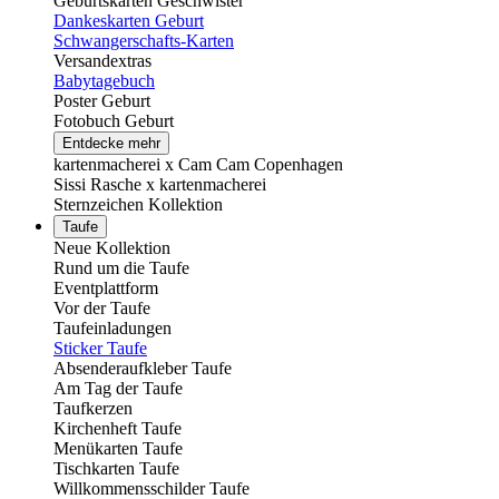
Geburtskarten Geschwister
Dankeskarten Geburt
Schwangerschafts-Karten
Versandextras
Babytagebuch
Poster Geburt
Fotobuch Geburt
Entdecke mehr
kartenmacherei x Cam Cam Copenhagen
Sissi Rasche x kartenmacherei
Sternzeichen Kollektion
Taufe
Neue Kollektion
Rund um die Taufe
Eventplattform
Vor der Taufe
Taufeinladungen
Sticker Taufe
Absenderaufkleber Taufe
Am Tag der Taufe
Taufkerzen
Kirchenheft Taufe
Menükarten Taufe
Tischkarten Taufe
Willkommensschilder Taufe