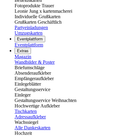
Beileidskarten
Fotoprodukte Trauer
Leonie Jung x kartenmacherei
Individuelle Grußkarten
Grußkarten Geschäftlich
Partyeinladungen
Umzugskarten
Eventplattform
Eventplattform
Extras
Magazin
Wandbilder & Poster
Briefumschläge
Absenderaufkleber
Empfängeraufkleber
Einlegeblätter
Gestaltungsservice
Einleger
Gestaltungsservice Weihnachten
Hochwertige Aufkleber
Tischkarten
Adressaufkleber
Wachssiegel
Alle Dankeskarten
Hochzeit