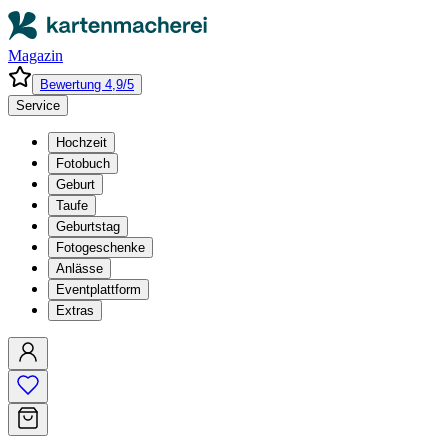
Magazin
Bewertung 4,9/5
Service
Hochzeit
Fotobuch
Geburt
Taufe
Geburtstag
Fotogeschenke
Anlässe
Eventplattform
Extras