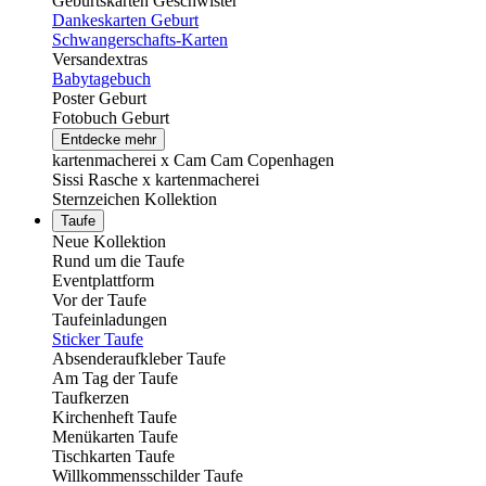
Geburtskarten Geschwister
Dankeskarten Geburt
Schwangerschafts-Karten
Versandextras
Babytagebuch
Poster Geburt
Fotobuch Geburt
Entdecke mehr
kartenmacherei x Cam Cam Copenhagen
Sissi Rasche x kartenmacherei
Sternzeichen Kollektion
Taufe
Neue Kollektion
Rund um die Taufe
Eventplattform
Vor der Taufe
Taufeinladungen
Sticker Taufe
Absenderaufkleber Taufe
Am Tag der Taufe
Taufkerzen
Kirchenheft Taufe
Menükarten Taufe
Tischkarten Taufe
Willkommensschilder Taufe