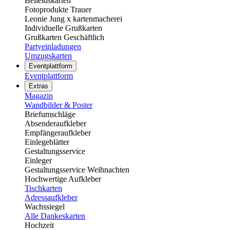
Beileidskarten
Fotoprodukte Trauer
Leonie Jung x kartenmacherei
Individuelle Grußkarten
Grußkarten Geschäftlich
Partyeinladungen
Umzugskarten
Eventplattform
Eventplattform
Extras
Magazin
Wandbilder & Poster
Briefumschläge
Absenderaufkleber
Empfängeraufkleber
Einlegeblätter
Gestaltungsservice
Einleger
Gestaltungsservice Weihnachten
Hochwertige Aufkleber
Tischkarten
Adressaufkleber
Wachssiegel
Alle Dankeskarten
Hochzeit