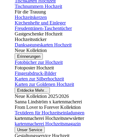
Tischkarten Hochzeit
Tischnummern Hochzeit
Für die Trauung
Hochzeitskerzen
Kirchenhefte und Einleger
Freudentränen-Taschentücher
Gastgeschenke Hochzeit
Hochzeitssticker
Danksagungskarten Hochzeit
Neue Kollektion
Erinnerungen
Fotobücher zur Hochzeit
Fotoposter Hochzeit
Fingerabdruck-Bilder
Karten zur Silberhochzeit
Karten zur Goldenen Hochzeit
Entdecke Mehr...
Neue Kollektion 2025/2026
Sanna Lindström x kartenmacherei
From Lover to Forever Kollektion
Textideen für Hochzeitseinladungen
kartenmacherei Hochzeitsnewsletter
kartenmacherei Hochzeitsmagazin
Unser Service
Gestaltungsservice Hochzeit