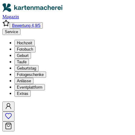
Magazin
Bewertung 4,9/5
Service
Hochzeit
Fotobuch
Geburt
Taufe
Geburtstag
Fotogeschenke
Anlässe
Eventplattform
Extras