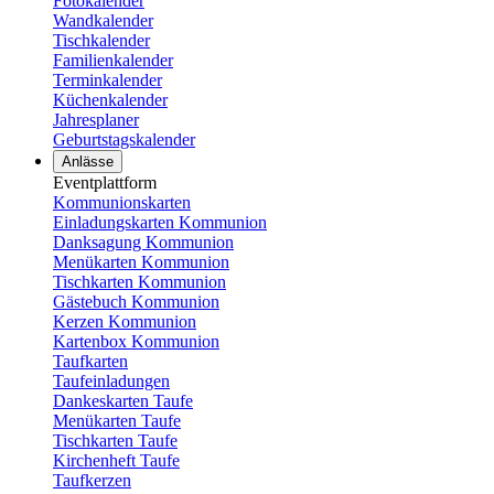
Fotokalender
Wandkalender
Tischkalender
Familienkalender
Terminkalender
Küchenkalender
Jahresplaner
Geburtstagskalender
Anlässe
Eventplattform
Kommunionskarten
Einladungskarten Kommunion
Danksagung Kommunion
Menükarten Kommunion
Tischkarten Kommunion
Gästebuch Kommunion
Kerzen Kommunion
Kartenbox Kommunion
Taufkarten
Taufeinladungen
Dankeskarten Taufe
Menükarten Taufe
Tischkarten Taufe
Kirchenheft Taufe
Taufkerzen