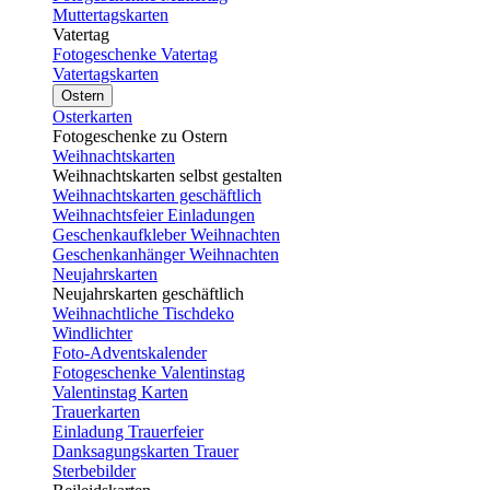
Muttertagskarten
Vatertag
Fotogeschenke Vatertag
Vatertagskarten
Ostern
Osterkarten
Fotogeschenke zu Ostern
Weihnachtskarten
Weihnachtskarten selbst gestalten
Weihnachtskarten geschäftlich
Weihnachtsfeier Einladungen
Geschenkaufkleber Weihnachten
Geschenkanhänger Weihnachten
Neujahrskarten
Neujahrskarten geschäftlich
Weihnachtliche Tischdeko
Windlichter
Foto-Adventskalender
Fotogeschenke Valentinstag
Valentinstag Karten
Trauerkarten
Einladung Trauerfeier
Danksagungskarten Trauer
Sterbebilder