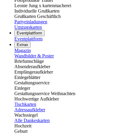
Fotoprodukte Trauer
Leonie Jung x kartenmacherei
Individuelle Grußkarten
Grußkarten Geschäftlich
Partyeinladungen
Umzugskarten
Eventplattform
Eventplattform
Extras
Magazin
Wandbilder & Poster
Briefumschläge
Absenderaufkleber
Empfängeraufkleber
Einlegeblätter
Gestaltungsservice
Einleger
Gestaltungsservice Weihnachten
Hochwertige Aufkleber
Tischkarten
Adressaufkleber
Wachssiegel
Alle Dankeskarten
Hochzeit
Geburt