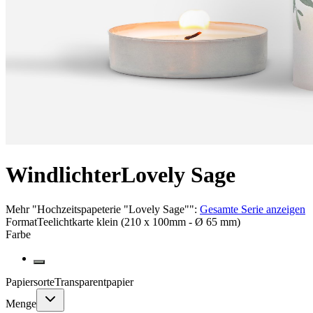
Windlichter
Lovely Sage
Mehr
"
Hochzeitspapeterie "Lovely Sage"
":
Gesamte Serie anzeigen
Format
Teelichtkarte klein (210 x 100mm - Ø 65 mm)
Farbe
Papiersorte
Transparentpapier
Menge