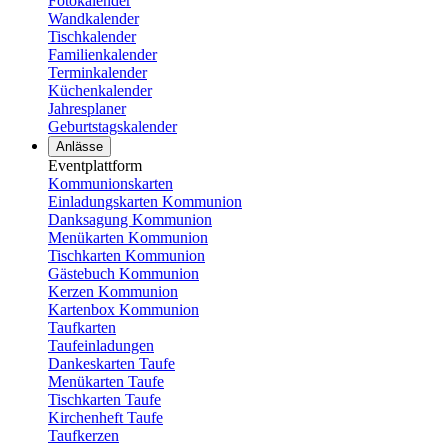
Fotokalender
Wandkalender
Tischkalender
Familienkalender
Terminkalender
Küchenkalender
Jahresplaner
Geburtstagskalender
Anlässe
Eventplattform
Kommunionskarten
Einladungskarten Kommunion
Danksagung Kommunion
Menükarten Kommunion
Tischkarten Kommunion
Gästebuch Kommunion
Kerzen Kommunion
Kartenbox Kommunion
Taufkarten
Taufeinladungen
Dankeskarten Taufe
Menükarten Taufe
Tischkarten Taufe
Kirchenheft Taufe
Taufkerzen