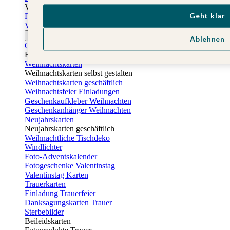
Vatertag
Geht klar
Fotogeschenke Vatertag
Vatertagskarten
Ostern
Ablehnen
Osterkarten
Fotogeschenke zu Ostern
Weihnachtskarten
Weihnachtskarten selbst gestalten
Weihnachtskarten geschäftlich
Weihnachtsfeier Einladungen
Geschenkaufkleber Weihnachten
Geschenkanhänger Weihnachten
Neujahrskarten
Neujahrskarten geschäftlich
Weihnachtliche Tischdeko
Windlichter
Foto-Adventskalender
Fotogeschenke Valentinstag
Valentinstag Karten
Trauerkarten
Einladung Trauerfeier
Danksagungskarten Trauer
Sterbebilder
Beileidskarten