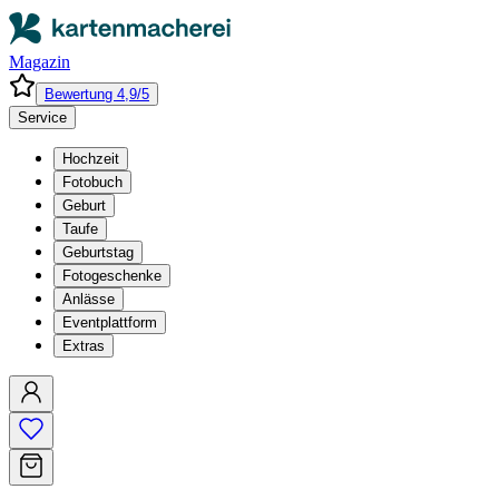
Magazin
Bewertung 4,9/5
Service
Hochzeit
Fotobuch
Geburt
Taufe
Geburtstag
Fotogeschenke
Anlässe
Eventplattform
Extras