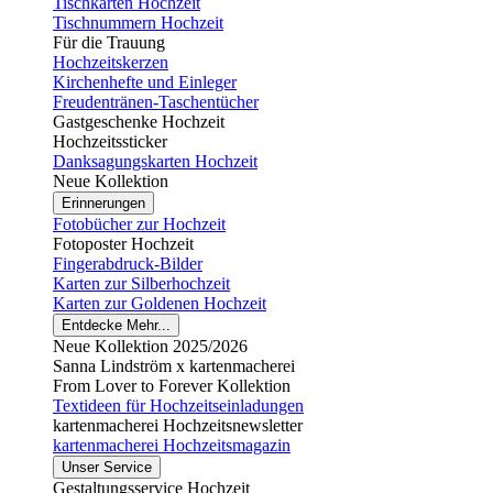
Tischkarten Hochzeit
Tischnummern Hochzeit
Für die Trauung
Hochzeitskerzen
Kirchenhefte und Einleger
Freudentränen-Taschentücher
Gastgeschenke Hochzeit
Hochzeitssticker
Danksagungskarten Hochzeit
Neue Kollektion
Erinnerungen
Fotobücher zur Hochzeit
Fotoposter Hochzeit
Fingerabdruck-Bilder
Karten zur Silberhochzeit
Karten zur Goldenen Hochzeit
Entdecke Mehr...
Neue Kollektion 2025/2026
Sanna Lindström x kartenmacherei
From Lover to Forever Kollektion
Textideen für Hochzeitseinladungen
kartenmacherei Hochzeitsnewsletter
kartenmacherei Hochzeitsmagazin
Unser Service
Gestaltungsservice Hochzeit