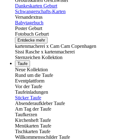
Geburtskarten Geschwister
Dankeskarten Geburt
Schwangerschafts-Karten
Versandextras
Babytagebuch
Poster Geburt
Fotobuch Geburt
Entdecke mehr
kartenmacherei x Cam Cam Copenhagen
Sissi Rasche x kartenmacherei
Sternzeichen Kollektion
Taufe
Neue Kollektion
Rund um die Taufe
Eventplattform
Vor der Taufe
Taufeinladungen
Sticker Taufe
Absenderaufkleber Taufe
Am Tag der Taufe
Taufkerzen
Kirchenheft Taufe
Menükarten Taufe
Tischkarten Taufe
Willkommensschilder Taufe