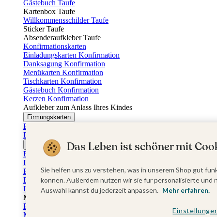
Gästebuch Taufe
Kartenbox Taufe
Willkommensschilder Taufe
Sticker Taufe
Absenderaufkleber Taufe
Konfirmationskarten
Einladungskarten Konfirmation
Danksagung Konfirmation
Menükarten Konfirmation
Tischkarten Konfirmation
Gästebuch Konfirmation
Kerzen Konfirmation
Aufkleber zum Anlass Ihres Kindes
Firmungskarten
Einladungskarten Firmung
Dankeskarten Firmung
Das Leben ist schöner mit Cook
Jugendweihekarten
Einladungskarten Jugendweihe
Dankeskarten Jugendweihe
Sie helfen uns zu verstehen, was in unserem Shop gut funk
Einschulungskarten
Einladungskarten Einschulung
können. Außerdem nutzen wir sie für personalisierte und 
Danksagung Einschulung
Auswahl kannst du jederzeit anpassen.
Mehr erfahren.
Muttertag
Fotogeschenke Muttertag
Einstellunge
Muttertagskarten