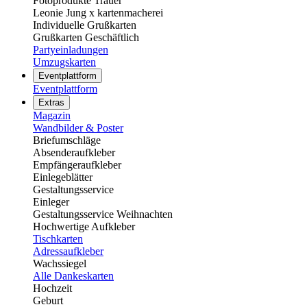
Fotoprodukte Trauer
Leonie Jung x kartenmacherei
Individuelle Grußkarten
Grußkarten Geschäftlich
Partyeinladungen
Umzugskarten
Eventplattform
Eventplattform
Extras
Magazin
Wandbilder & Poster
Briefumschläge
Absenderaufkleber
Empfängeraufkleber
Einlegeblätter
Gestaltungsservice
Einleger
Gestaltungsservice Weihnachten
Hochwertige Aufkleber
Tischkarten
Adressaufkleber
Wachssiegel
Alle Dankeskarten
Hochzeit
Geburt