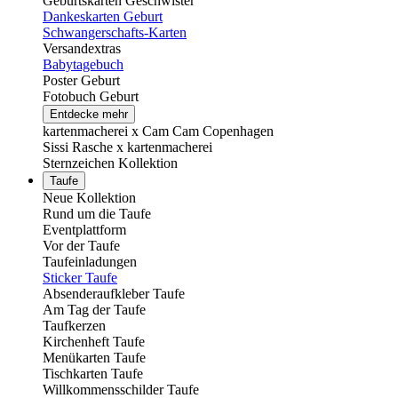
Geburtskarten Geschwister
Dankeskarten Geburt
Schwangerschafts-Karten
Versandextras
Babytagebuch
Poster Geburt
Fotobuch Geburt
Entdecke mehr
kartenmacherei x Cam Cam Copenhagen
Sissi Rasche x kartenmacherei
Sternzeichen Kollektion
Taufe
Neue Kollektion
Rund um die Taufe
Eventplattform
Vor der Taufe
Taufeinladungen
Sticker Taufe
Absenderaufkleber Taufe
Am Tag der Taufe
Taufkerzen
Kirchenheft Taufe
Menükarten Taufe
Tischkarten Taufe
Willkommensschilder Taufe