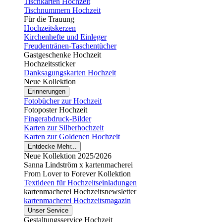
Tischkarten Hochzeit
Tischnummern Hochzeit
Für die Trauung
Hochzeitskerzen
Kirchenhefte und Einleger
Freudentränen-Taschentücher
Gastgeschenke Hochzeit
Hochzeitssticker
Danksagungskarten Hochzeit
Neue Kollektion
Erinnerungen
Fotobücher zur Hochzeit
Fotoposter Hochzeit
Fingerabdruck-Bilder
Karten zur Silberhochzeit
Karten zur Goldenen Hochzeit
Entdecke Mehr...
Neue Kollektion 2025/2026
Sanna Lindström x kartenmacherei
From Lover to Forever Kollektion
Textideen für Hochzeitseinladungen
kartenmacherei Hochzeitsnewsletter
kartenmacherei Hochzeitsmagazin
Unser Service
Gestaltungsservice Hochzeit