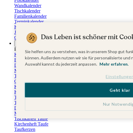
Fotokalender
Wandkalender
Tischkalender
Familienkalender
Terminkalender
Küchenkalender
Jahresplaner
Das Leben ist schöner mit Cook
Geburtstagskalender
Anlässe
Eventplattform
Sie helfen uns zu verstehen, was in unserem Shop gut funk
Kommunionskarten
können. Außerdem nutzen wir sie für personalisierte und 
Einladungskarten Kommunion
Auswahl kannst du jederzeit anpassen.
Mehr erfahren.
Danksagung Kommunion
Menükarten Kommunion
Tischkarten Kommunion
Einstellunge
Gästebuch Kommunion
Kerzen Kommunion
Geht klar
Kartenbox Kommunion
Taufkarten
Taufeinladungen
Nur Notwendi
Dankeskarten Taufe
Menükarten Taufe
Tischkarten Taufe
Kirchenheft Taufe
Taufkerzen