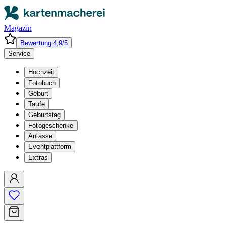
Magazin
Bewertung 4,9/5
Service
Hochzeit
Fotobuch
Geburt
Taufe
Geburtstag
Fotogeschenke
Anlässe
Eventplattform
Extras