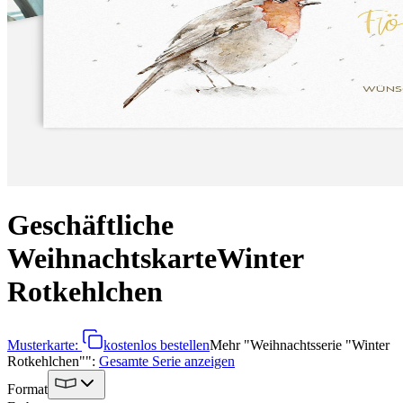
Geschäftliche
Weihnachtskarte
Winter
Rotkehlchen
Musterkarte:
kostenlos bestellen
Mehr
"
Weihnachtsserie "Winter
Rotkehlchen"
":
Gesamte Serie anzeigen
Format