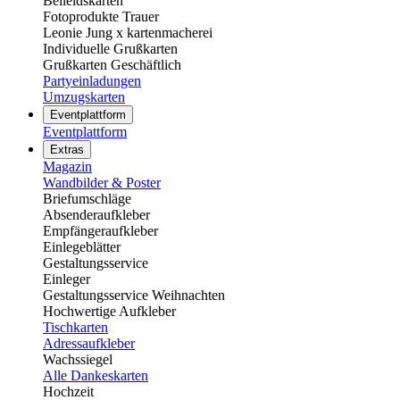
Beileidskarten
Fotoprodukte Trauer
Leonie Jung x kartenmacherei
Individuelle Grußkarten
Grußkarten Geschäftlich
Partyeinladungen
Umzugskarten
Eventplattform
Eventplattform
Extras
Magazin
Wandbilder & Poster
Briefumschläge
Absenderaufkleber
Empfängeraufkleber
Einlegeblätter
Gestaltungsservice
Einleger
Gestaltungsservice Weihnachten
Hochwertige Aufkleber
Tischkarten
Adressaufkleber
Wachssiegel
Alle Dankeskarten
Hochzeit