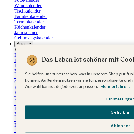
Fotokalender
Wandkalender
Tischkalender
Familienkalender
Terminkalender
Küchenkalender
Jahresplaner
Geburtstagskalender
Anlässe
Eventplattform
Kommunionskarten
Das Leben ist schöner mit Cook
Einladungskarten Kommunion
Danksagung Kommunion
Menükarten Kommunion
Sie helfen uns zu verstehen, was in unserem Shop gut funk
Tischkarten Kommunion
können. Außerdem nutzen wir sie für personalisierte und 
Gästebuch Kommunion
Auswahl kannst du jederzeit anpassen.
Mehr erfahren.
Kerzen Kommunion
Kartenbox Kommunion
Taufkarten
Einstellunge
Taufeinladungen
Dankeskarten Taufe
Geht klar
Menükarten Taufe
Tischkarten Taufe
Kirchenheft Taufe
Ablehnen
Taufkerzen