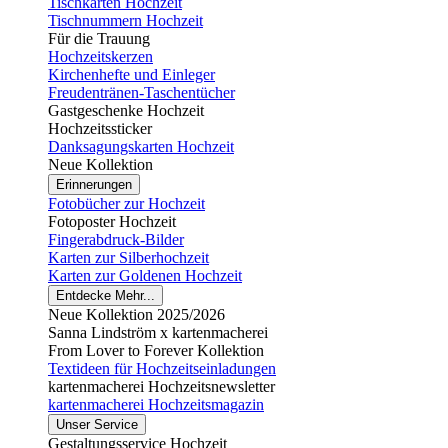
Tischkarten Hochzeit
Tischnummern Hochzeit
Für die Trauung
Hochzeitskerzen
Kirchenhefte und Einleger
Freudentränen-Taschentücher
Gastgeschenke Hochzeit
Hochzeitssticker
Danksagungskarten Hochzeit
Neue Kollektion
Erinnerungen
Fotobücher zur Hochzeit
Fotoposter Hochzeit
Fingerabdruck-Bilder
Karten zur Silberhochzeit
Karten zur Goldenen Hochzeit
Entdecke Mehr...
Neue Kollektion 2025/2026
Sanna Lindström x kartenmacherei
From Lover to Forever Kollektion
Textideen für Hochzeitseinladungen
kartenmacherei Hochzeitsnewsletter
kartenmacherei Hochzeitsmagazin
Unser Service
Gestaltungsservice Hochzeit