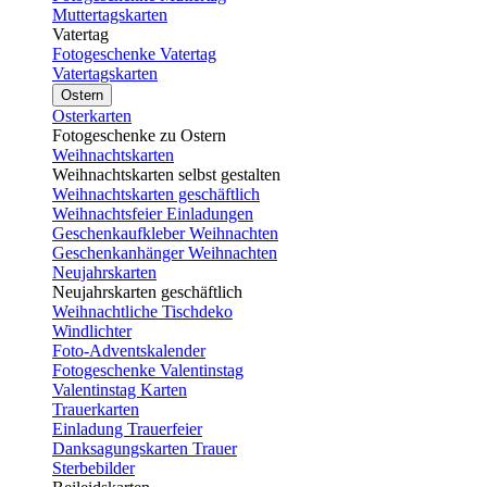
Muttertagskarten
Vatertag
Fotogeschenke Vatertag
Vatertagskarten
Ostern
Osterkarten
Fotogeschenke zu Ostern
Weihnachtskarten
Weihnachtskarten selbst gestalten
Weihnachtskarten geschäftlich
Weihnachtsfeier Einladungen
Geschenkaufkleber Weihnachten
Geschenkanhänger Weihnachten
Neujahrskarten
Neujahrskarten geschäftlich
Weihnachtliche Tischdeko
Windlichter
Foto-Adventskalender
Fotogeschenke Valentinstag
Valentinstag Karten
Trauerkarten
Einladung Trauerfeier
Danksagungskarten Trauer
Sterbebilder