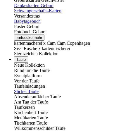
Geburtskarten Geschwister
Dankeskarten Geburt
Schwangerschafts-Karten
Versandextras
Babytagebuch
Poster Geburt
Fotobuch Geburt
Entdecke mehr
kartenmacherei x Cam Cam Copenhagen
Sissi Rasche x kartenmacherei
Sternzeichen Kollektion
Taufe
Neue Kollektion
Rund um die Taufe
Eventplattform
Vor der Taufe
Taufeinladungen
Sticker Taufe
Absenderaufkleber Taufe
Am Tag der Taufe
Taufkerzen
Kirchenheft Taufe
Menükarten Taufe
Tischkarten Taufe
Willkommensschilder Taufe