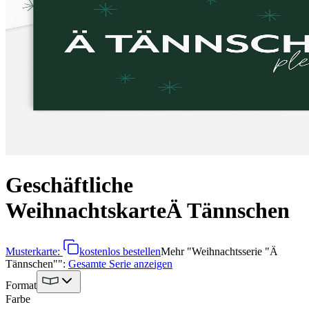
Geschäftliche
Weihnachtskarte
Ä Tännschen
Musterkarte:
kostenlos bestellen
Mehr
"
Weihnachtsserie "Ä
Tännschen"
":
Gesamte Serie anzeigen
Format
Farbe