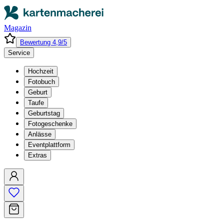
Magazin
Bewertung 4,9/5
Service
Hochzeit
Fotobuch
Geburt
Taufe
Geburtstag
Fotogeschenke
Anlässe
Eventplattform
Extras