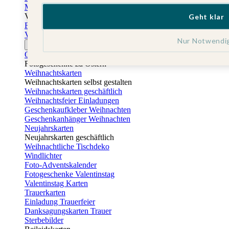
Muttertagskarten
Vatertag
Geht klar
Fotogeschenke Vatertag
Vatertagskarten
Nur Notwendi
Ostern
Osterkarten
Fotogeschenke zu Ostern
Weihnachtskarten
Weihnachtskarten selbst gestalten
Weihnachtskarten geschäftlich
Weihnachtsfeier Einladungen
Geschenkaufkleber Weihnachten
Geschenkanhänger Weihnachten
Neujahrskarten
Neujahrskarten geschäftlich
Weihnachtliche Tischdeko
Windlichter
Foto-Adventskalender
Fotogeschenke Valentinstag
Valentinstag Karten
Trauerkarten
Einladung Trauerfeier
Danksagungskarten Trauer
Sterbebilder