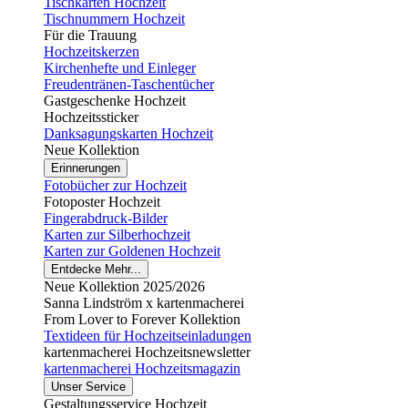
Tischkarten Hochzeit
Tischnummern Hochzeit
Für die Trauung
Hochzeitskerzen
Kirchenhefte und Einleger
Freudentränen-Taschentücher
Gastgeschenke Hochzeit
Hochzeitssticker
Danksagungskarten Hochzeit
Neue Kollektion
Erinnerungen
Fotobücher zur Hochzeit
Fotoposter Hochzeit
Fingerabdruck-Bilder
Karten zur Silberhochzeit
Karten zur Goldenen Hochzeit
Entdecke Mehr...
Neue Kollektion 2025/2026
Sanna Lindström x kartenmacherei
From Lover to Forever Kollektion
Textideen für Hochzeitseinladungen
kartenmacherei Hochzeitsnewsletter
kartenmacherei Hochzeitsmagazin
Unser Service
Gestaltungsservice Hochzeit