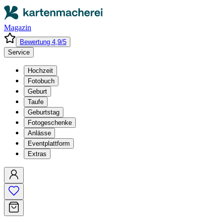
Magazin
Bewertung 4,9/5
Service
Hochzeit
Fotobuch
Geburt
Taufe
Geburtstag
Fotogeschenke
Anlässe
Eventplattform
Extras