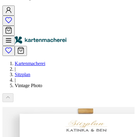
Kartenmacherei
|
Sitzplan
|
Vintage Photo