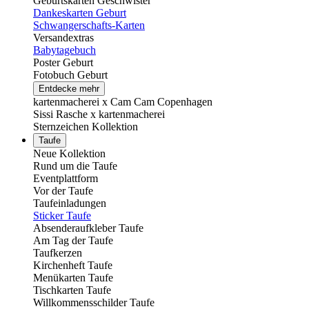
Geburtskarten Geschwister
Dankeskarten Geburt
Schwangerschafts-Karten
Versandextras
Babytagebuch
Poster Geburt
Fotobuch Geburt
Entdecke mehr
kartenmacherei x Cam Cam Copenhagen
Sissi Rasche x kartenmacherei
Sternzeichen Kollektion
Taufe
Neue Kollektion
Rund um die Taufe
Eventplattform
Vor der Taufe
Taufeinladungen
Sticker Taufe
Absenderaufkleber Taufe
Am Tag der Taufe
Taufkerzen
Kirchenheft Taufe
Menükarten Taufe
Tischkarten Taufe
Willkommensschilder Taufe