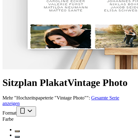
Sitzplan Plakat
Vintage Photo
Mehr
"
Hochzeitspapeterie "Vintage Photo"
":
Gesamte Serie
anzeigen
Format
Farbe