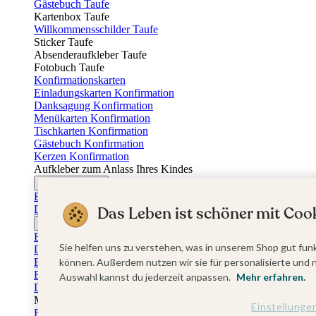
Gästebuch Taufe
Kartenbox Taufe
Willkommensschilder Taufe
Sticker Taufe
Absenderaufkleber Taufe
Fotobuch Taufe
Konfirmationskarten
Einladungskarten Konfirmation
Danksagung Konfirmation
Menükarten Konfirmation
Tischkarten Konfirmation
Gästebuch Konfirmation
Kerzen Konfirmation
Aufkleber zum Anlass Ihres Kindes
Firmungskarten
Einladungskarten Firmung
Das Leben ist schöner mit Cook
Dankeskarten Firmung
Jugendweihekarten
Einladungskarten Jugendweihe
Sie helfen uns zu verstehen, was in unserem Shop gut funk
Dankeskarten Jugendweihe
Einschulungskarten
können. Außerdem nutzen wir sie für personalisierte und 
Einladungskarten Einschulung
Auswahl kannst du jederzeit anpassen.
Mehr erfahren.
Danksagung Einschulung
Muttertag
Einstellunge
Fotogeschenke Muttertag