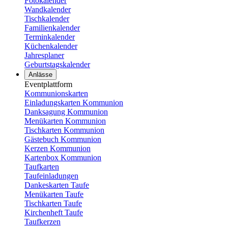
Fotokalender
Wandkalender
Tischkalender
Familienkalender
Terminkalender
Küchenkalender
Jahresplaner
Geburtstagskalender
Anlässe
Eventplattform
Kommunionskarten
Einladungskarten Kommunion
Danksagung Kommunion
Menükarten Kommunion
Tischkarten Kommunion
Gästebuch Kommunion
Kerzen Kommunion
Kartenbox Kommunion
Taufkarten
Taufeinladungen
Dankeskarten Taufe
Menükarten Taufe
Tischkarten Taufe
Kirchenheft Taufe
Taufkerzen