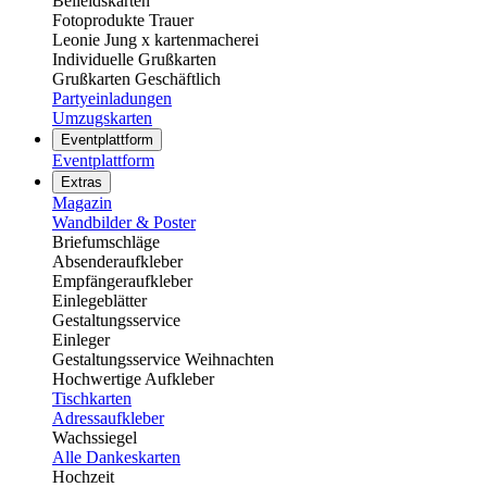
Beileidskarten
Fotoprodukte Trauer
Leonie Jung x kartenmacherei
Individuelle Grußkarten
Grußkarten Geschäftlich
Partyeinladungen
Umzugskarten
Eventplattform
Eventplattform
Extras
Magazin
Wandbilder & Poster
Briefumschläge
Absenderaufkleber
Empfängeraufkleber
Einlegeblätter
Gestaltungsservice
Einleger
Gestaltungsservice Weihnachten
Hochwertige Aufkleber
Tischkarten
Adressaufkleber
Wachssiegel
Alle Dankeskarten
Hochzeit