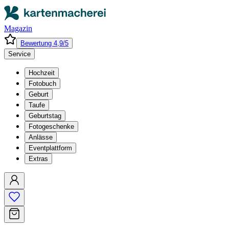
Magazin
Bewertung 4,9/5
Service
Hochzeit
Fotobuch
Geburt
Taufe
Geburtstag
Fotogeschenke
Anlässe
Eventplattform
Extras