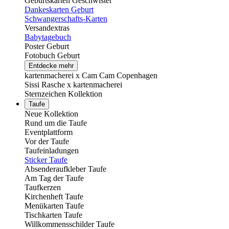
Geburtskarten Geschwister
Dankeskarten Geburt
Schwangerschafts-Karten
Versandextras
Babytagebuch
Poster Geburt
Fotobuch Geburt
Entdecke mehr
kartenmacherei x Cam Cam Copenhagen
Sissi Rasche x kartenmacherei
Sternzeichen Kollektion
Taufe
Neue Kollektion
Rund um die Taufe
Eventplattform
Vor der Taufe
Taufeinladungen
Sticker Taufe
Absenderaufkleber Taufe
Am Tag der Taufe
Taufkerzen
Kirchenheft Taufe
Menükarten Taufe
Tischkarten Taufe
Willkommensschilder Taufe