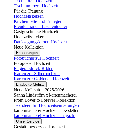
Tischkarten Hochzeit
Tischnummern Hochzeit
Für die Trauung
Hochzeitskerzen
Kirchenhefte und Einleger
Freudentränen-Taschentücher
Gastgeschenke Hochzeit
Hochzeitssticker
Danksagungskarten Hochzeit
Neue Kollektion
Erinnerungen
Fotobücher zur Hochzeit
Fotoposter Hochzeit
Fingerabdruck-Bilder
Karten zur Silberhochzeit
Karten zur Goldenen Hochzeit
Entdecke Mehr...
Neue Kollektion 2025/2026
Sanna Lindström x kartenmacherei
From Lover to Forever Kollektion
Textideen für Hochzeitseinladungen
kartenmacherei Hochzeitsnewsletter
kartenmacherei Hochzeitsmagazin
Unser Service
Gestaltungsservice Hochzeit