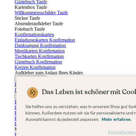
Gästebuch Taufe
Kartenbox Taufe
Willkommensschilder Taufe
Sticker Taufe
Absenderaufkleber Taufe
Fotobuch Taufe
Konfirmationskarten
Einladungskarten Konfirmation
Danksagung Konfirmation
Menükarten Konfirmation
Tischkarten Konfirmation
Gästebuch Konfirmation
Kerzen Konfirmation
Aufkleber zum Anlass Ihres Kindes
Firmungskarten
Einladungskarten Firmung
Das Leben ist schöner mit Cook
Dankeskarten Firmung
Jugendweihekarten
Einladungskarten Jugendweihe
Sie helfen uns zu verstehen, was in unserem Shop gut funk
Dankeskarten Jugendweihe
Einschulungskarten
können. Außerdem nutzen wir sie für personalisierte und 
Einladungskarten Einschulung
Auswahl kannst du jederzeit anpassen.
Mehr erfahren.
Danksagung Einschulung
Muttertag
Einstellunge
Fotogeschenke Muttertag