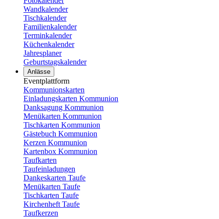
Fotokalender
Wandkalender
Tischkalender
Familienkalender
Terminkalender
Küchenkalender
Jahresplaner
Geburtstagskalender
Anlässe
Eventplattform
Kommunionskarten
Einladungskarten Kommunion
Danksagung Kommunion
Menükarten Kommunion
Tischkarten Kommunion
Gästebuch Kommunion
Kerzen Kommunion
Kartenbox Kommunion
Taufkarten
Taufeinladungen
Dankeskarten Taufe
Menükarten Taufe
Tischkarten Taufe
Kirchenheft Taufe
Taufkerzen