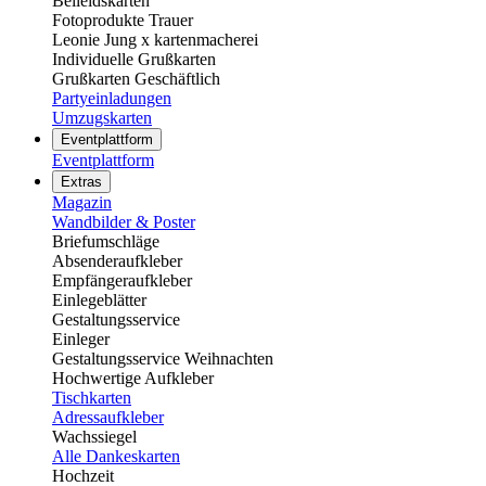
Beileidskarten
Fotoprodukte Trauer
Leonie Jung x kartenmacherei
Individuelle Grußkarten
Grußkarten Geschäftlich
Partyeinladungen
Umzugskarten
Eventplattform
Eventplattform
Extras
Magazin
Wandbilder & Poster
Briefumschläge
Absenderaufkleber
Empfängeraufkleber
Einlegeblätter
Gestaltungsservice
Einleger
Gestaltungsservice Weihnachten
Hochwertige Aufkleber
Tischkarten
Adressaufkleber
Wachssiegel
Alle Dankeskarten
Hochzeit