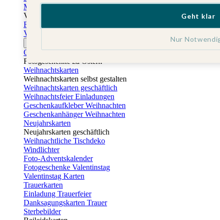
Muttertagskarten
Vatertag
Geht klar
Fotogeschenke Vatertag
Vatertagskarten
Nur Notwendi
Ostern
Osterkarten
Fotogeschenke zu Ostern
Weihnachtskarten
Weihnachtskarten selbst gestalten
Weihnachtskarten geschäftlich
Weihnachtsfeier Einladungen
Geschenkaufkleber Weihnachten
Geschenkanhänger Weihnachten
Neujahrskarten
Neujahrskarten geschäftlich
Weihnachtliche Tischdeko
Windlichter
Foto-Adventskalender
Fotogeschenke Valentinstag
Valentinstag Karten
Trauerkarten
Einladung Trauerfeier
Danksagungskarten Trauer
Sterbebilder