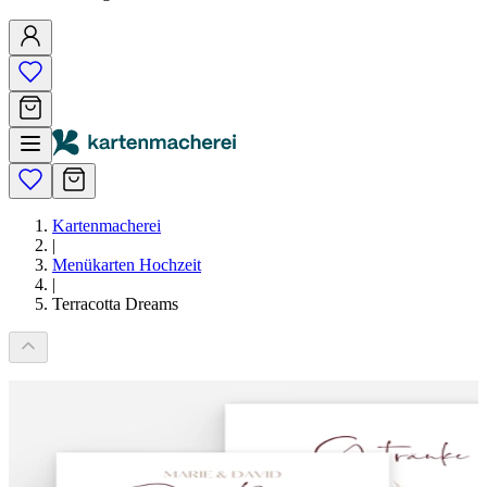
Kartenmacherei
|
Menükarten Hochzeit
|
Terracotta Dreams