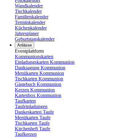
Fotokalender
Wandkalender
Tischkalender
Familienkalender
Terminkalender
Küchenkalender
Jahresplaner
Geburtstagskalender
Anlässe
Eventplattform
Kommunionskarten
Einladungskarten Kommunion
Danksagung Kommunion
Menükarten Kommunion
Tischkarten Kommunion
Gästebuch Kommunion
Kerzen Kommunion
Kartenbox Kommunion
Taufkarten
Taufeinladungen
Dankeskarten Taufe
Menükarten Taufe
Tischkarten Taufe
Kirchenheft Taufe
Taufkerzen