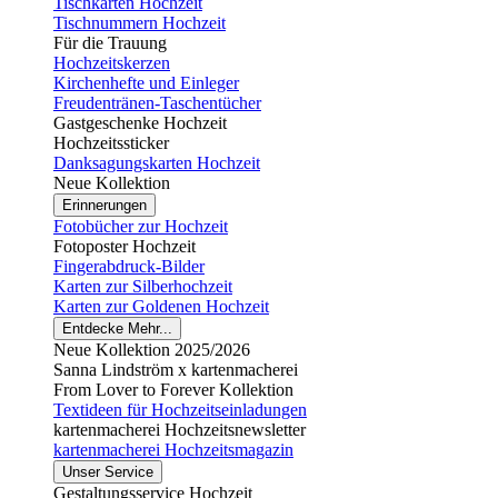
Tischkarten Hochzeit
Tischnummern Hochzeit
Für die Trauung
Hochzeitskerzen
Kirchenhefte und Einleger
Freudentränen-Taschentücher
Gastgeschenke Hochzeit
Hochzeitssticker
Danksagungskarten Hochzeit
Neue Kollektion
Erinnerungen
Fotobücher zur Hochzeit
Fotoposter Hochzeit
Fingerabdruck-Bilder
Karten zur Silberhochzeit
Karten zur Goldenen Hochzeit
Entdecke Mehr...
Neue Kollektion 2025/2026
Sanna Lindström x kartenmacherei
From Lover to Forever Kollektion
Textideen für Hochzeitseinladungen
kartenmacherei Hochzeitsnewsletter
kartenmacherei Hochzeitsmagazin
Unser Service
Gestaltungsservice Hochzeit