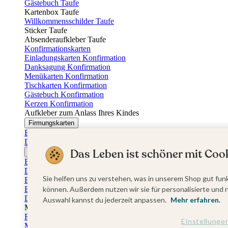
Gästebuch Taufe
Kartenbox Taufe
Willkommensschilder Taufe
Sticker Taufe
Absenderaufkleber Taufe
Konfirmationskarten
Einladungskarten Konfirmation
Danksagung Konfirmation
Menükarten Konfirmation
Tischkarten Konfirmation
Gästebuch Konfirmation
Kerzen Konfirmation
Aufkleber zum Anlass Ihres Kindes
Firmungskarten
Einladungskarten Firmung
Dankeskarten Firmung
Das Leben ist schöner mit Cook
Jugendweihekarten
Einladungskarten Jugendweihe
Dankeskarten Jugendweihe
Sie helfen uns zu verstehen, was in unserem Shop gut funk
Einschulungskarten
Einladungskarten Einschulung
können. Außerdem nutzen wir sie für personalisierte und 
Danksagung Einschulung
Auswahl kannst du jederzeit anpassen.
Mehr erfahren.
Muttertag
Fotogeschenke Muttertag
Einstellunge
Muttertagskarten