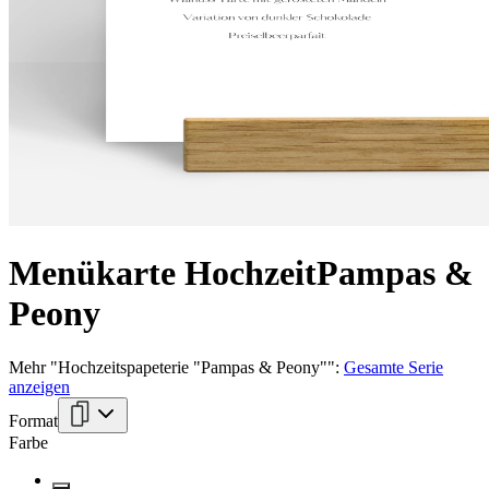
Menükarte Hochzeit
Pampas &
Peony
Mehr
"
Hochzeitspapeterie "Pampas & Peony"
":
Gesamte Serie
anzeigen
Format
Farbe