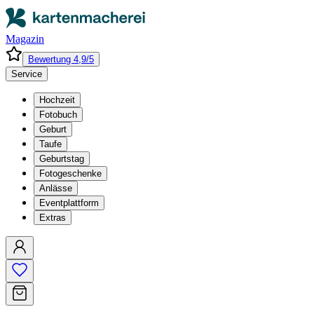
Magazin
Bewertung 4,9/5
Service
Hochzeit
Fotobuch
Geburt
Taufe
Geburtstag
Fotogeschenke
Anlässe
Eventplattform
Extras