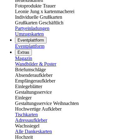
Beileidskarten
Fotoprodukte Trauer
Leonie Jung x kartenmacherei
Individuelle Grußkarten
Grußkarten Geschäftlich
Partyeinladungen
Umzugskarten
Eventplattform
Eventplattform
Extras
Magazin
Wandbilder & Poster
Briefumschläge
Absenderaufkleber
Empfängeraufkleber
Einlegeblätter
Gestaltungsservice
Einleger
Gestaltungsservice Weihnachten
Hochwertige Aufkleber
Tischkarten
Adressaufkleber
Wachssiegel
Alle Dankeskarten
Hochzeit