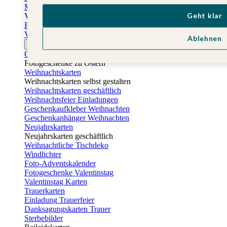
Muttertagskarten
Geht klar
Vatertag
Fotogeschenke Vatertag
Vatertagskarten
Ablehnen
Ostern
Osterkarten
Fotogeschenke zu Ostern
Weihnachtskarten
Weihnachtskarten selbst gestalten
Weihnachtskarten geschäftlich
Weihnachtsfeier Einladungen
Geschenkaufkleber Weihnachten
Geschenkanhänger Weihnachten
Neujahrskarten
Neujahrskarten geschäftlich
Weihnachtliche Tischdeko
Windlichter
Foto-Adventskalender
Fotogeschenke Valentinstag
Valentinstag Karten
Trauerkarten
Einladung Trauerfeier
Danksagungskarten Trauer
Sterbebilder