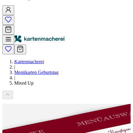
Kartenmacherei
|
Menükarten Geburtstag
|
Mixed Up