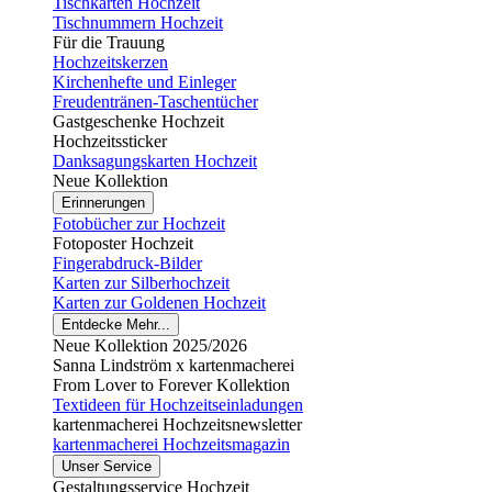
Tischkarten Hochzeit
Tischnummern Hochzeit
Für die Trauung
Hochzeitskerzen
Kirchenhefte und Einleger
Freudentränen-Taschentücher
Gastgeschenke Hochzeit
Hochzeitssticker
Danksagungskarten Hochzeit
Neue Kollektion
Erinnerungen
Fotobücher zur Hochzeit
Fotoposter Hochzeit
Fingerabdruck-Bilder
Karten zur Silberhochzeit
Karten zur Goldenen Hochzeit
Entdecke Mehr...
Neue Kollektion 2025/2026
Sanna Lindström x kartenmacherei
From Lover to Forever Kollektion
Textideen für Hochzeitseinladungen
kartenmacherei Hochzeitsnewsletter
kartenmacherei Hochzeitsmagazin
Unser Service
Gestaltungsservice Hochzeit