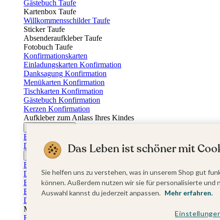
Gästebuch Taufe
Kartenbox Taufe
Willkommensschilder Taufe
Sticker Taufe
Absenderaufkleber Taufe
Fotobuch Taufe
Konfirmationskarten
Einladungskarten Konfirmation
Danksagung Konfirmation
Menükarten Konfirmation
Tischkarten Konfirmation
Gästebuch Konfirmation
Kerzen Konfirmation
Aufkleber zum Anlass Ihres Kindes
Firmungskarten
Einladungskarten Firmung
Dankeskarten Firmung
Das Leben ist schöner mit Cook
Jugendweihekarten
Einladungskarten Jugendweihe
Sie helfen uns zu verstehen, was in unserem Shop gut funk
Dankeskarten Jugendweihe
Einschulungskarten
können. Außerdem nutzen wir sie für personalisierte und 
Einladungskarten Einschulung
Auswahl kannst du jederzeit anpassen.
Mehr erfahren.
Danksagung Einschulung
Muttertag
Einstellunge
Fotogeschenke Muttertag