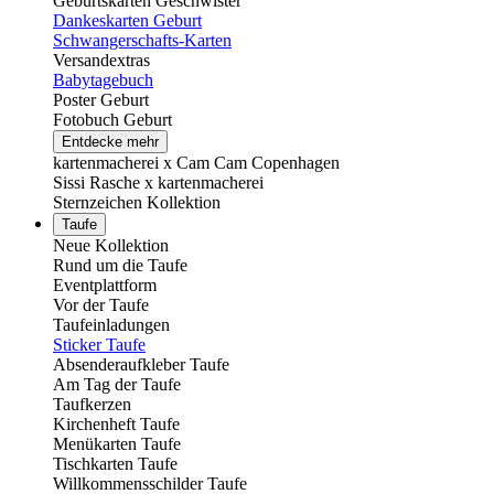
Geburtskarten Geschwister
Dankeskarten Geburt
Schwangerschafts-Karten
Versandextras
Babytagebuch
Poster Geburt
Fotobuch Geburt
Entdecke mehr
kartenmacherei x Cam Cam Copenhagen
Sissi Rasche x kartenmacherei
Sternzeichen Kollektion
Taufe
Neue Kollektion
Rund um die Taufe
Eventplattform
Vor der Taufe
Taufeinladungen
Sticker Taufe
Absenderaufkleber Taufe
Am Tag der Taufe
Taufkerzen
Kirchenheft Taufe
Menükarten Taufe
Tischkarten Taufe
Willkommensschilder Taufe