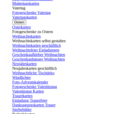
Muttertagskarten
Vatertag
Fotogeschenke Vatertag
Vatertagskarten
Ostern
Osterkarten
Fotogeschenke zu Ostern
Weihnachtskarten
Weihnachtskarten selbst gestalten
Weihnachtskarten geschäftlich
Weihnachtsfeier Einladungen
Geschenkaufkleber Weihnachten
Geschenkanhänger Weihnachten
Neujahrskarten
Neujahrskarten geschäftlich
Weihnachtliche Tischdeko
Windlichter
Foto-Adventskalender
Fotogeschenke Valentinstag
Valentinstag Karten
Trauerkarten
Einladung Trauerfeier
Danksagungskarten Trauer
Sterbebilder