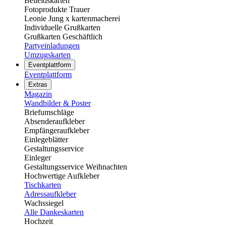
Beileidskarten
Fotoprodukte Trauer
Leonie Jung x kartenmacherei
Individuelle Grußkarten
Grußkarten Geschäftlich
Partyeinladungen
Umzugskarten
Eventplattform
Eventplattform
Extras
Magazin
Wandbilder & Poster
Briefumschläge
Absenderaufkleber
Empfängeraufkleber
Einlegeblätter
Gestaltungsservice
Einleger
Gestaltungsservice Weihnachten
Hochwertige Aufkleber
Tischkarten
Adressaufkleber
Wachssiegel
Alle Dankeskarten
Hochzeit