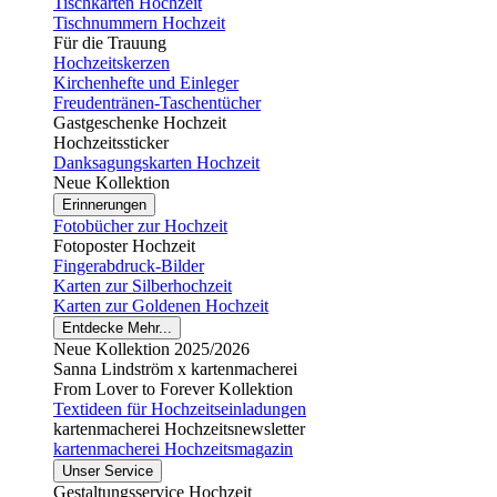
Tischkarten Hochzeit
Tischnummern Hochzeit
Für die Trauung
Hochzeitskerzen
Kirchenhefte und Einleger
Freudentränen-Taschentücher
Gastgeschenke Hochzeit
Hochzeitssticker
Danksagungskarten Hochzeit
Neue Kollektion
Erinnerungen
Fotobücher zur Hochzeit
Fotoposter Hochzeit
Fingerabdruck-Bilder
Karten zur Silberhochzeit
Karten zur Goldenen Hochzeit
Entdecke Mehr...
Neue Kollektion 2025/2026
Sanna Lindström x kartenmacherei
From Lover to Forever Kollektion
Textideen für Hochzeitseinladungen
kartenmacherei Hochzeitsnewsletter
kartenmacherei Hochzeitsmagazin
Unser Service
Gestaltungsservice Hochzeit