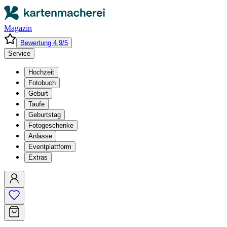
Magazin
Bewertung 4,9/5
Service
Hochzeit
Fotobuch
Geburt
Taufe
Geburtstag
Fotogeschenke
Anlässe
Eventplattform
Extras