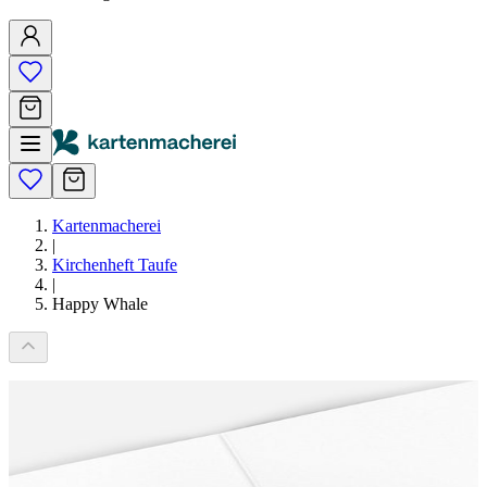
Kartenmacherei
|
Kirchenheft Taufe
|
Happy Whale