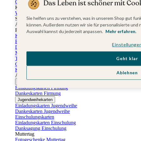
Das Leben ist schöner mit Cook
Gästebuch Taufe
Kartenbox Taufe
Willkommensschilder Taufe
Sie helfen uns zu verstehen, was in unserem Shop gut funk
Sticker Taufe
Absenderaufkleber Taufe
können. Außerdem nutzen wir sie für personalisierte und 
Fotobuch Taufe
Auswahl kannst du jederzeit anpassen.
Mehr erfahren.
Konfirmationskarten
Einladungskarten Konfirmation
Einstellunge
Danksagung Konfirmation
Menükarten Konfirmation
Tischkarten Konfirmation
Geht klar
Gästebuch Konfirmation
Kerzen Konfirmation
Ablehnen
Aufkleber zum Anlass Ihres Kindes
Firmungskarten
Einladungskarten Firmung
Dankeskarten Firmung
Jugendweihekarten
Einladungskarten Jugendweihe
Dankeskarten Jugendweihe
Einschulungskarten
Einladungskarten Einschulung
Danksagung Einschulung
Muttertag
Fotogeschenke Muttertag