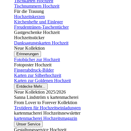
Tischkarten Hochzeit
Tischnummern Hochzeit
Für die Trauung
Hochzeitskerzen
Kirchenhefte und Einleger
Freudentränen-Taschentücher
Gastgeschenke Hochzeit
Hochzeitssticker
Danksagungskarten Hochzeit
Neue Kollektion
Erinnerungen
Fotobücher zur Hochzeit
Fotoposter Hochzeit
Fingerabdruck-Bilder
Karten zur Silberhochzeit
Karten zur Goldenen Hochzeit
Entdecke Mehr...
Neue Kollektion 2025/2026
Sanna Lindström x kartenmacherei
From Lover to Forever Kollektion
Textideen für Hochzeitseinladungen
kartenmacherei Hochzeitsnewsletter
kartenmacherei Hochzeitsmagazin
Unser Service
Gestaltungsservice Hochzeit