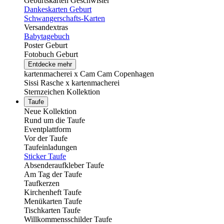
Geburtskarten Geschwister
Dankeskarten Geburt
Schwangerschafts-Karten
Versandextras
Babytagebuch
Poster Geburt
Fotobuch Geburt
Entdecke mehr
kartenmacherei x Cam Cam Copenhagen
Sissi Rasche x kartenmacherei
Sternzeichen Kollektion
Taufe
Neue Kollektion
Rund um die Taufe
Eventplattform
Vor der Taufe
Taufeinladungen
Sticker Taufe
Absenderaufkleber Taufe
Am Tag der Taufe
Taufkerzen
Kirchenheft Taufe
Menükarten Taufe
Tischkarten Taufe
Willkommensschilder Taufe