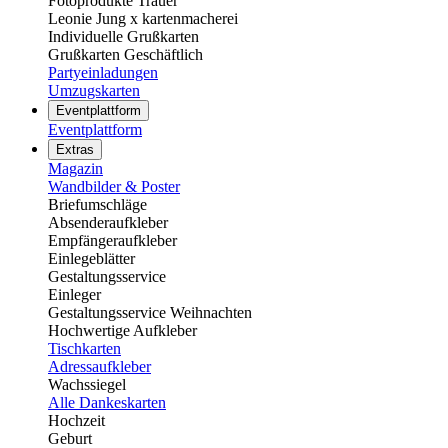
Fotoprodukte Trauer
Leonie Jung x kartenmacherei
Individuelle Grußkarten
Grußkarten Geschäftlich
Partyeinladungen
Umzugskarten
Eventplattform
Eventplattform
Extras
Magazin
Wandbilder & Poster
Briefumschläge
Absenderaufkleber
Empfängeraufkleber
Einlegeblätter
Gestaltungsservice
Einleger
Gestaltungsservice Weihnachten
Hochwertige Aufkleber
Tischkarten
Adressaufkleber
Wachssiegel
Alle Dankeskarten
Hochzeit
Geburt