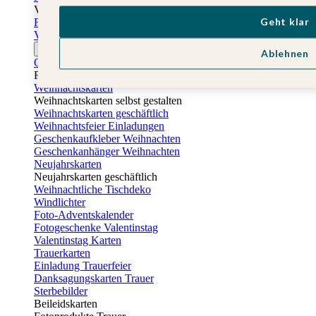
Vatertag
Geht klar
Fotogeschenke Vatertag
Vatertagskarten
Ostern
Ablehnen
Osterkarten
Fotogeschenke zu Ostern
Weihnachtskarten
Weihnachtskarten selbst gestalten
Weihnachtskarten geschäftlich
Weihnachtsfeier Einladungen
Geschenkaufkleber Weihnachten
Geschenkanhänger Weihnachten
Neujahrskarten
Neujahrskarten geschäftlich
Weihnachtliche Tischdeko
Windlichter
Foto-Adventskalender
Fotogeschenke Valentinstag
Valentinstag Karten
Trauerkarten
Einladung Trauerfeier
Danksagungskarten Trauer
Sterbebilder
Beileidskarten