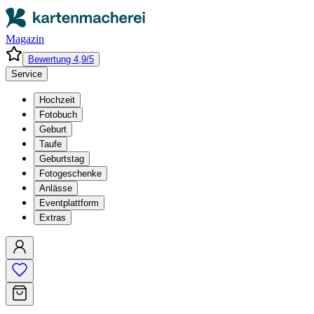
Magazin
Bewertung 4,9/5
Service
Hochzeit
Fotobuch
Geburt
Taufe
Geburtstag
Fotogeschenke
Anlässe
Eventplattform
Extras