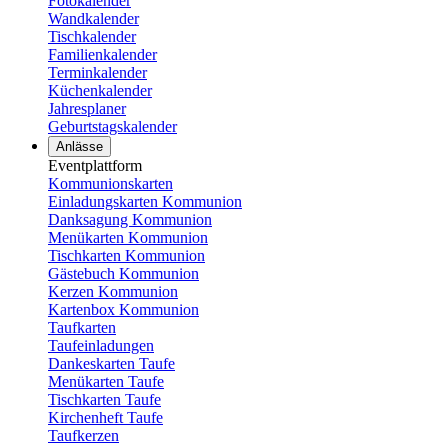
Fotokalender
Wandkalender
Tischkalender
Familienkalender
Terminkalender
Küchenkalender
Jahresplaner
Geburtstagskalender
Anlässe
Eventplattform
Kommunionskarten
Einladungskarten Kommunion
Danksagung Kommunion
Menükarten Kommunion
Tischkarten Kommunion
Gästebuch Kommunion
Kerzen Kommunion
Kartenbox Kommunion
Taufkarten
Taufeinladungen
Dankeskarten Taufe
Menükarten Taufe
Tischkarten Taufe
Kirchenheft Taufe
Taufkerzen