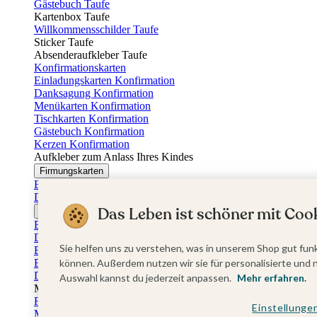
Gästebuch Taufe
Kartenbox Taufe
Willkommensschilder Taufe
Sticker Taufe
Absenderaufkleber Taufe
Konfirmationskarten
Einladungskarten Konfirmation
Danksagung Konfirmation
Menükarten Konfirmation
Tischkarten Konfirmation
Gästebuch Konfirmation
Kerzen Konfirmation
Aufkleber zum Anlass Ihres Kindes
Firmungskarten
Einladungskarten Firmung
Dankeskarten Firmung
Das Leben ist schöner mit Cook
Jugendweihekarten
Einladungskarten Jugendweihe
Dankeskarten Jugendweihe
Sie helfen uns zu verstehen, was in unserem Shop gut funk
Einschulungskarten
Einladungskarten Einschulung
können. Außerdem nutzen wir sie für personalisierte und 
Danksagung Einschulung
Auswahl kannst du jederzeit anpassen.
Mehr erfahren.
Muttertag
Fotogeschenke Muttertag
Einstellunge
Muttertagskarten