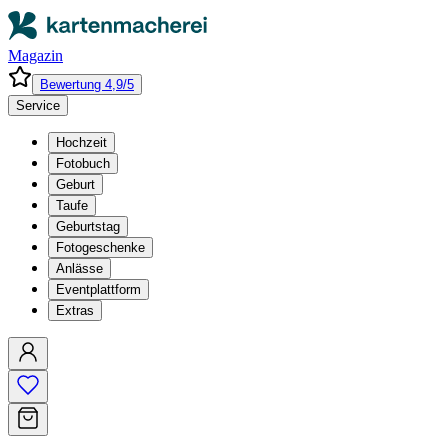
Magazin
Bewertung 4,9/5
Service
Hochzeit
Fotobuch
Geburt
Taufe
Geburtstag
Fotogeschenke
Anlässe
Eventplattform
Extras