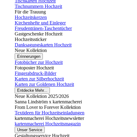
Tischkarten Hochzeit
Tischnummern Hochzeit
Für die Trauung
Hochzeitskerzen
Kirchenhefte und Einleger
Freudentränen-Taschentücher
Gastgeschenke Hochzeit
Hochzeitssticker
Danksagungskarten Hochzeit
Neue Kollektion
Erinnerungen
Fotobücher zur Hochzeit
Fotoposter Hochzeit
Fingerabdruck-Bilder
Karten zur Silberhochzeit
Karten zur Goldenen Hochzeit
Entdecke Mehr...
Neue Kollektion 2025/2026
Sanna Lindström x kartenmacherei
From Lover to Forever Kollektion
Textideen für Hochzeitseinladungen
kartenmacherei Hochzeitsnewsletter
kartenmacherei Hochzeitsmagazin
Unser Service
Gestaltungsservice Hochzeit