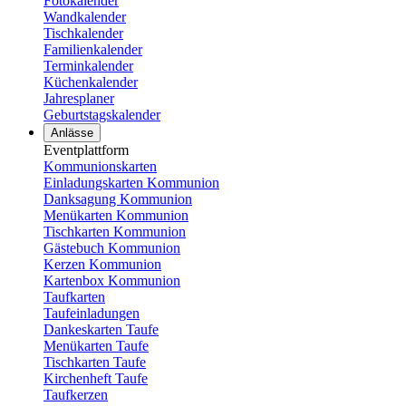
Fotokalender
Wandkalender
Tischkalender
Familienkalender
Terminkalender
Küchenkalender
Jahresplaner
Geburtstagskalender
Anlässe
Eventplattform
Kommunionskarten
Einladungskarten Kommunion
Danksagung Kommunion
Menükarten Kommunion
Tischkarten Kommunion
Gästebuch Kommunion
Kerzen Kommunion
Kartenbox Kommunion
Taufkarten
Taufeinladungen
Dankeskarten Taufe
Menükarten Taufe
Tischkarten Taufe
Kirchenheft Taufe
Taufkerzen