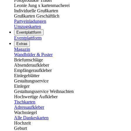
Fotoprodukte Trauer
Leonie Jung x kartenmacherei
Individuelle Grußkarten
Grußkarten Geschäftlich
Partyeinladungen
Umzugskarten
Eventplattform
Eventplattform
Extras
Magazin
Wandbilder & Poster
Briefumschläge
Absenderaufkleber
Empfängeraufkleber
Einlegeblätter
Gestaltungsservice
Einleger
Gestaltungsservice Weihnachten
Hochwertige Aufkleber
Tischkarten
Adressaufkleber
Wachssiegel
Alle Dankeskarten
Hochzeit
Geburt