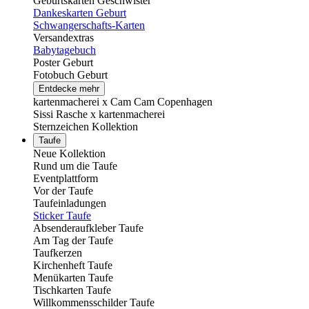
Geburtskarten Geschwister
Dankeskarten Geburt
Schwangerschafts-Karten
Versandextras
Babytagebuch
Poster Geburt
Fotobuch Geburt
Entdecke mehr
kartenmacherei x Cam Cam Copenhagen
Sissi Rasche x kartenmacherei
Sternzeichen Kollektion
Taufe
Neue Kollektion
Rund um die Taufe
Eventplattform
Vor der Taufe
Taufeinladungen
Sticker Taufe
Absenderaufkleber Taufe
Am Tag der Taufe
Taufkerzen
Kirchenheft Taufe
Menükarten Taufe
Tischkarten Taufe
Willkommensschilder Taufe