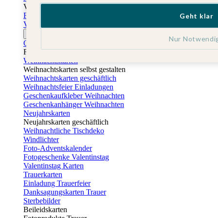
Vatertag
Fotogeschenke Vatertag
Geht klar
Vatertagskarten
Ostern
Nur Notwendi
Osterkarten
Fotogeschenke zu Ostern
Weihnachtskarten
Weihnachtskarten selbst gestalten
Weihnachtskarten geschäftlich
Weihnachtsfeier Einladungen
Geschenkaufkleber Weihnachten
Geschenkanhänger Weihnachten
Neujahrskarten
Neujahrskarten geschäftlich
Weihnachtliche Tischdeko
Windlichter
Foto-Adventskalender
Fotogeschenke Valentinstag
Valentinstag Karten
Trauerkarten
Einladung Trauerfeier
Danksagungskarten Trauer
Sterbebilder
Beileidskarten