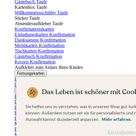
Gästebuch Taufe
Kartenbox Taufe
Willkommensschilder Taufe
Sticker Taufe
Absenderaufkleber Taufe
Konfirmationskarten
Einladungskarten Konfirmation
Danksagung Konfirmation
Menükarten Konfirmation
Tischkarten Konfirmation
Gästebuch Konfirmation
Kerzen Konfirmation
Aufkleber zum Anlass Ihres Kindes
Firmungskarten
Einladungskarten Firmung
Dankeskarten Firmung
Das Leben ist schöner mit Cook
Jugendweihekarten
Einladungskarten Jugendweihe
Dankeskarten Jugendweihe
Sie helfen uns zu verstehen, was in unserem Shop gut funk
Einschulungskarten
Einladungskarten Einschulung
können. Außerdem nutzen wir sie für personalisierte und 
Danksagung Einschulung
Auswahl kannst du jederzeit anpassen.
Mehr erfahren.
Muttertag
Fotogeschenke Muttertag
Einstellunge
Muttertagskarten