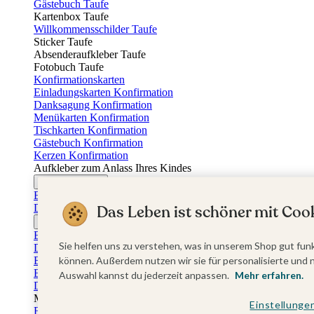
Gästebuch Taufe
Kartenbox Taufe
Willkommensschilder Taufe
Sticker Taufe
Absenderaufkleber Taufe
Fotobuch Taufe
Konfirmationskarten
Einladungskarten Konfirmation
Danksagung Konfirmation
Menükarten Konfirmation
Tischkarten Konfirmation
Gästebuch Konfirmation
Kerzen Konfirmation
Aufkleber zum Anlass Ihres Kindes
Firmungskarten
Einladungskarten Firmung
Dankeskarten Firmung
Das Leben ist schöner mit Cook
Jugendweihekarten
Einladungskarten Jugendweihe
Sie helfen uns zu verstehen, was in unserem Shop gut funk
Dankeskarten Jugendweihe
Einschulungskarten
können. Außerdem nutzen wir sie für personalisierte und 
Einladungskarten Einschulung
Auswahl kannst du jederzeit anpassen.
Mehr erfahren.
Danksagung Einschulung
Muttertag
Einstellunge
Fotogeschenke Muttertag