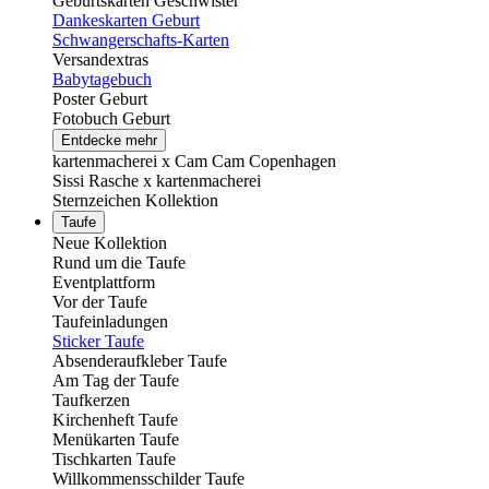
Geburtskarten Geschwister
Dankeskarten Geburt
Schwangerschafts-Karten
Versandextras
Babytagebuch
Poster Geburt
Fotobuch Geburt
Entdecke mehr
kartenmacherei x Cam Cam Copenhagen
Sissi Rasche x kartenmacherei
Sternzeichen Kollektion
Taufe
Neue Kollektion
Rund um die Taufe
Eventplattform
Vor der Taufe
Taufeinladungen
Sticker Taufe
Absenderaufkleber Taufe
Am Tag der Taufe
Taufkerzen
Kirchenheft Taufe
Menükarten Taufe
Tischkarten Taufe
Willkommensschilder Taufe