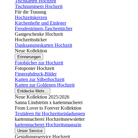
Tischkarten Hochzeit
Tischnummern Hochzeit
Für die Trauung
Hochzeitskerzen
Kirchenhefte und Einleger
Freudentränen-Taschentücher
Gastgeschenke Hochzeit
Hochzeitssticker
Danksagungskarten Hochzeit
Neue Kollektion
Erinnerungen
Fotobücher zur Hochzeit
Fotoposter Hochzeit
Fingerabdruck-Bilder
Karten zur Silberhochzeit
Karten zur Goldenen Hochzeit
Entdecke Mehr...
Neue Kollektion 2025/2026
Sanna Lindström x kartenmacherei
From Lover to Forever Kollektion
Textideen für Hochzeitseinladungen
kartenmacherei Hochzeitsnewsletter
kartenmacherei Hochzeitsmagazin
Unser Service
Gestaltungsservice Hochzeit