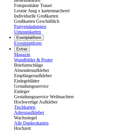
Beileidskarten
Fotoprodukte Trauer
Leonie Jung x kartenmacherei
Individuelle Grußkarten
Grußkarten Geschäftlich
Partyeinladungen
Umzugskarten
Eventplattform
Eventplattform
Extras
Magazin
Wandbilder & Poster
Briefumschläge
Absenderaufkleber
Empfängeraufkleber
Einlegeblätter
Gestaltungsservice
Einleger
Gestaltungsservice Weihnachten
Hochwertige Aufkleber
Tischkarten
Adressaufkleber
Wachssiegel
Alle Dankeskarten
Hochzeit