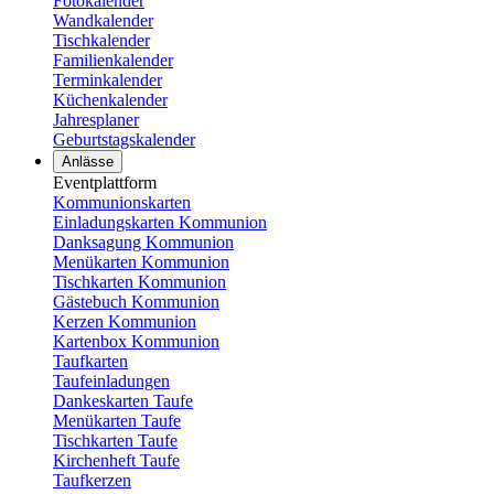
Fotokalender
Wandkalender
Tischkalender
Familienkalender
Terminkalender
Küchenkalender
Jahresplaner
Geburtstagskalender
Anlässe
Eventplattform
Kommunionskarten
Einladungskarten Kommunion
Danksagung Kommunion
Menükarten Kommunion
Tischkarten Kommunion
Gästebuch Kommunion
Kerzen Kommunion
Kartenbox Kommunion
Taufkarten
Taufeinladungen
Dankeskarten Taufe
Menükarten Taufe
Tischkarten Taufe
Kirchenheft Taufe
Taufkerzen