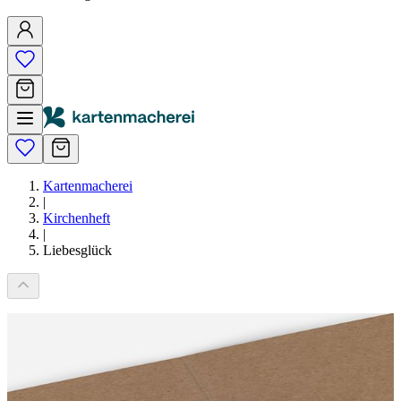
Kartenmacherei
|
Kirchenheft
|
Liebesglück