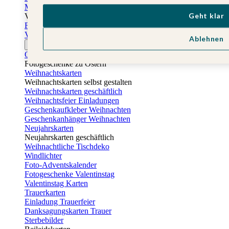
Muttertagskarten
Geht klar
Vatertag
Fotogeschenke Vatertag
Vatertagskarten
Ablehnen
Ostern
Osterkarten
Fotogeschenke zu Ostern
Weihnachtskarten
Weihnachtskarten selbst gestalten
Weihnachtskarten geschäftlich
Weihnachtsfeier Einladungen
Geschenkaufkleber Weihnachten
Geschenkanhänger Weihnachten
Neujahrskarten
Neujahrskarten geschäftlich
Weihnachtliche Tischdeko
Windlichter
Foto-Adventskalender
Fotogeschenke Valentinstag
Valentinstag Karten
Trauerkarten
Einladung Trauerfeier
Danksagungskarten Trauer
Sterbebilder