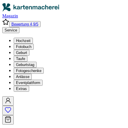
Magazin
Bewertung 4,9/5
Service
Hochzeit
Fotobuch
Geburt
Taufe
Geburtstag
Fotogeschenke
Anlässe
Eventplattform
Extras