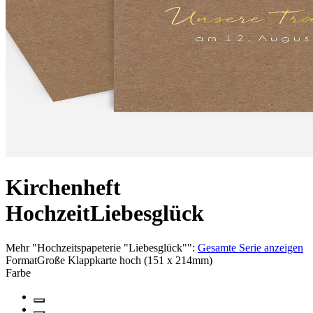
Kirchenheft
Hochzeit
Liebesglück
Mehr
"
Hochzeitspapeterie "Liebesglück"
":
Gesamte Serie anzeigen
Format
Große Klappkarte hoch (151 x 214mm)
Farbe