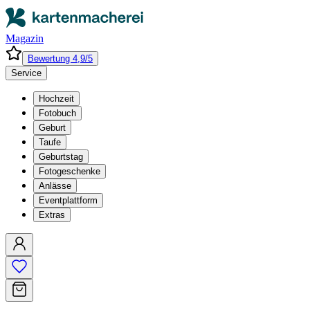
Magazin
Bewertung 4,9/5
Service
Hochzeit
Fotobuch
Geburt
Taufe
Geburtstag
Fotogeschenke
Anlässe
Eventplattform
Extras