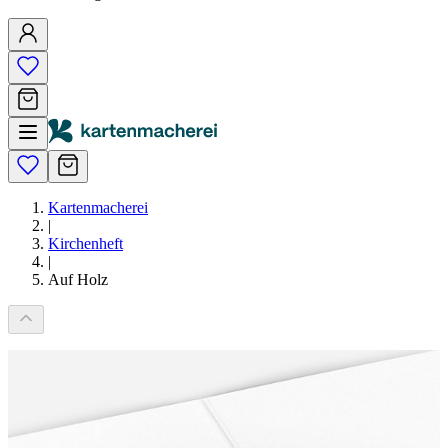
Kartenmacherei
|
Kirchenheft
|
Auf Holz