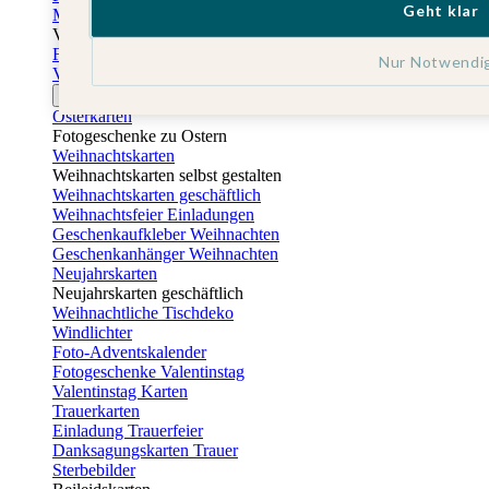
Geht klar
Muttertagskarten
Vatertag
Fotogeschenke Vatertag
Nur Notwendi
Vatertagskarten
Ostern
Osterkarten
Fotogeschenke zu Ostern
Weihnachtskarten
Weihnachtskarten selbst gestalten
Weihnachtskarten geschäftlich
Weihnachtsfeier Einladungen
Geschenkaufkleber Weihnachten
Geschenkanhänger Weihnachten
Neujahrskarten
Neujahrskarten geschäftlich
Weihnachtliche Tischdeko
Windlichter
Foto-Adventskalender
Fotogeschenke Valentinstag
Valentinstag Karten
Trauerkarten
Einladung Trauerfeier
Danksagungskarten Trauer
Sterbebilder