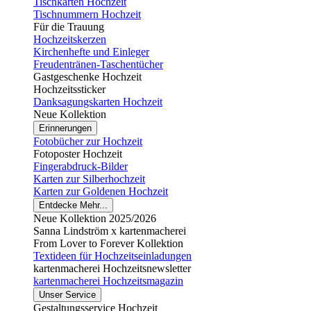
Tischkarten Hochzeit
Tischnummern Hochzeit
Für die Trauung
Hochzeitskerzen
Kirchenhefte und Einleger
Freudentränen-Taschentücher
Gastgeschenke Hochzeit
Hochzeitssticker
Danksagungskarten Hochzeit
Neue Kollektion
Erinnerungen
Fotobücher zur Hochzeit
Fotoposter Hochzeit
Fingerabdruck-Bilder
Karten zur Silberhochzeit
Karten zur Goldenen Hochzeit
Entdecke Mehr...
Neue Kollektion 2025/2026
Sanna Lindström x kartenmacherei
From Lover to Forever Kollektion
Textideen für Hochzeitseinladungen
kartenmacherei Hochzeitsnewsletter
kartenmacherei Hochzeitsmagazin
Unser Service
Gestaltungsservice Hochzeit