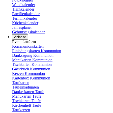
Fotokalender
Wandkalender
Tischkalender
Familienkalender
Terminkalender
Küchenkalender
Jahresplaner
Geburtstagskalender
Anlässe
Eventplattform
Kommunionskarten
Einladungskarten Kommunion
Danksagung Kommunion
Menükarten Kommunion
Tischkarten Kommunion
Gästebuch Kommunion
Kerzen Kommunion
Kartenbox Kommunion
Taufkarten
Taufeinladungen
Dankeskarten Taufe
Menükarten Taufe
Tischkarten Taufe
Kirchenheft Taufe
Taufkerzen