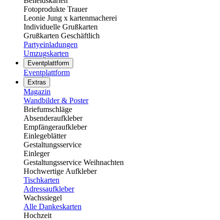
Beileidskarten
Fotoprodukte Trauer
Leonie Jung x kartenmacherei
Individuelle Grußkarten
Grußkarten Geschäftlich
Partyeinladungen
Umzugskarten
Eventplattform
Eventplattform
Extras
Magazin
Wandbilder & Poster
Briefumschläge
Absenderaufkleber
Empfängeraufkleber
Einlegeblätter
Gestaltungsservice
Einleger
Gestaltungsservice Weihnachten
Hochwertige Aufkleber
Tischkarten
Adressaufkleber
Wachssiegel
Alle Dankeskarten
Hochzeit