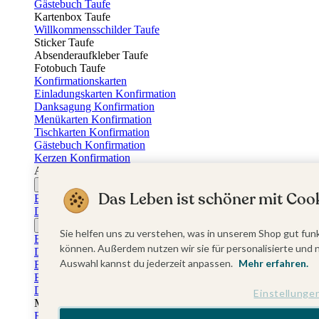
Gästebuch Taufe
Kartenbox Taufe
Willkommensschilder Taufe
Sticker Taufe
Absenderaufkleber Taufe
Fotobuch Taufe
Konfirmationskarten
Einladungskarten Konfirmation
Danksagung Konfirmation
Menükarten Konfirmation
Tischkarten Konfirmation
Gästebuch Konfirmation
Kerzen Konfirmation
Aufkleber zum Anlass Ihres Kindes
Firmungskarten
Das Leben ist schöner mit Cook
Einladungskarten Firmung
Dankeskarten Firmung
Jugendweihekarten
Sie helfen uns zu verstehen, was in unserem Shop gut funk
Einladungskarten Jugendweihe
können. Außerdem nutzen wir sie für personalisierte und 
Dankeskarten Jugendweihe
Auswahl kannst du jederzeit anpassen.
Mehr erfahren.
Einschulungskarten
Einladungskarten Einschulung
Danksagung Einschulung
Einstellunge
Muttertag
Fotogeschenke Muttertag