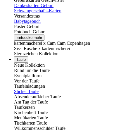
Geburtskarten Geschwister
Dankeskarten Geburt
Schwangerschafts-Karten
Versandextras
Babytagebuch
Poster Geburt
Fotobuch Geburt
Entdecke mehr
kartenmacherei x Cam Cam Copenhagen
Sissi Rasche x kartenmacherei
Sternzeichen Kollektion
Taufe
Neue Kollektion
Rund um die Taufe
Eventplattform
Vor der Taufe
Taufeinladungen
Sticker Taufe
Absenderaufkleber Taufe
Am Tag der Taufe
Taufkerzen
Kirchenheft Taufe
Menükarten Taufe
Tischkarten Taufe
Willkommensschilder Taufe