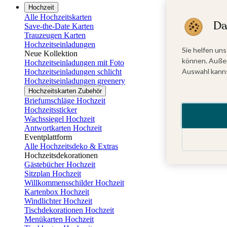
Hochzeit
Alle Hochzeitskarten
Da
Save-the-Date Karten
Trauzeugen Karten
Hochzeitseinladungen
Sie helfen uns
Neue Kollektion
können. Außer
Hochzeitseinladungen mit Foto
Auswahl kanns
Hochzeitseinladungen schlicht
Hochzeitseinladungen greenery
Hochzeitskarten Zubehör
Briefumschläge Hochzeit
Hochzeitssticker
Wachssiegel Hochzeit
Antwortkarten Hochzeit
Eventplattform
Alle Hochzeitsdeko & Extras
Hochzeitsdekorationen
Gästebücher Hochzeit
Sitzplan Hochzeit
Willkommensschilder Hochzeit
Kartenbox Hochzeit
Windlichter Hochzeit
Tischdekorationen Hochzeit
Menükarten Hochzeit