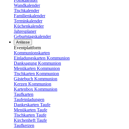
Fotokalender
Wandkalender
Tischkalender
Familienkalender
Terminkalender
Küchenkalender
Jahresplaner
Geburtstagskalender
Anlässe
Eventplattform
Kommunionskarten
Einladungskarten Kommunion
Danksagung Kommunion
Menükarten Kommunion
Tischkarten Kommunion
Gästebuch Kommunion
Kerzen Kommunion
Kartenbox Kommunion
Taufkarten
Taufeinladungen
Dankeskarten Taufe
Menükarten Taufe
Tischkarten Taufe
Kirchenheft Taufe
Taufkerzen