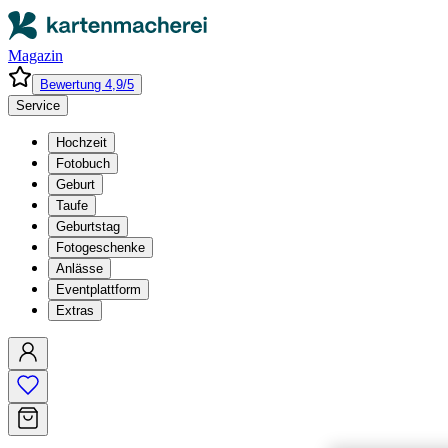
Magazin
Bewertung 4,9/5
Service
Hochzeit
Fotobuch
Geburt
Taufe
Geburtstag
Fotogeschenke
Anlässe
Eventplattform
Extras