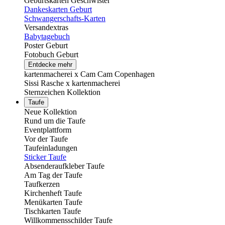
Geburtskarten Geschwister
Dankeskarten Geburt
Schwangerschafts-Karten
Versandextras
Babytagebuch
Poster Geburt
Fotobuch Geburt
Entdecke mehr
kartenmacherei x Cam Cam Copenhagen
Sissi Rasche x kartenmacherei
Sternzeichen Kollektion
Taufe
Neue Kollektion
Rund um die Taufe
Eventplattform
Vor der Taufe
Taufeinladungen
Sticker Taufe
Absenderaufkleber Taufe
Am Tag der Taufe
Taufkerzen
Kirchenheft Taufe
Menükarten Taufe
Tischkarten Taufe
Willkommensschilder Taufe