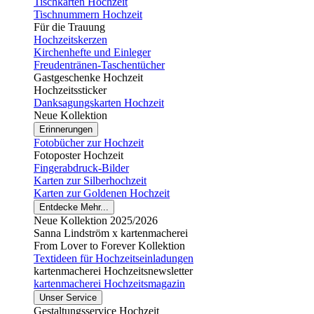
Tischkarten Hochzeit
Tischnummern Hochzeit
Für die Trauung
Hochzeitskerzen
Kirchenhefte und Einleger
Freudentränen-Taschentücher
Gastgeschenke Hochzeit
Hochzeitssticker
Danksagungskarten Hochzeit
Neue Kollektion
Erinnerungen
Fotobücher zur Hochzeit
Fotoposter Hochzeit
Fingerabdruck-Bilder
Karten zur Silberhochzeit
Karten zur Goldenen Hochzeit
Entdecke Mehr...
Neue Kollektion 2025/2026
Sanna Lindström x kartenmacherei
From Lover to Forever Kollektion
Textideen für Hochzeitseinladungen
kartenmacherei Hochzeitsnewsletter
kartenmacherei Hochzeitsmagazin
Unser Service
Gestaltungsservice Hochzeit