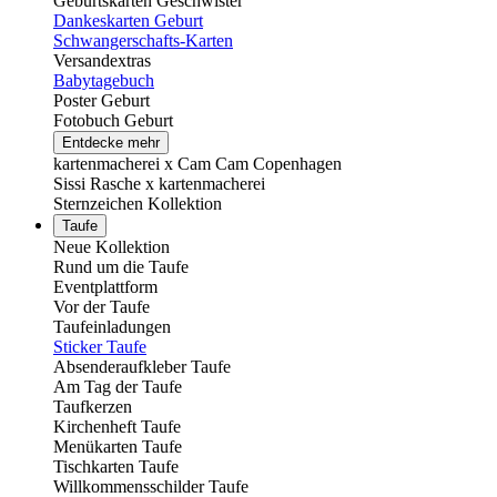
Geburtskarten Geschwister
Dankeskarten Geburt
Schwangerschafts-Karten
Versandextras
Babytagebuch
Poster Geburt
Fotobuch Geburt
Entdecke mehr
kartenmacherei x Cam Cam Copenhagen
Sissi Rasche x kartenmacherei
Sternzeichen Kollektion
Taufe
Neue Kollektion
Rund um die Taufe
Eventplattform
Vor der Taufe
Taufeinladungen
Sticker Taufe
Absenderaufkleber Taufe
Am Tag der Taufe
Taufkerzen
Kirchenheft Taufe
Menükarten Taufe
Tischkarten Taufe
Willkommensschilder Taufe