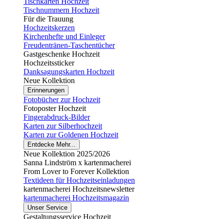
Tischkarten Hochzeit
Tischnummern Hochzeit
Für die Trauung
Hochzeitskerzen
Kirchenhefte und Einleger
Freudentränen-Taschentücher
Gastgeschenke Hochzeit
Hochzeitssticker
Danksagungskarten Hochzeit
Neue Kollektion
Erinnerungen
Fotobücher zur Hochzeit
Fotoposter Hochzeit
Fingerabdruck-Bilder
Karten zur Silberhochzeit
Karten zur Goldenen Hochzeit
Entdecke Mehr...
Neue Kollektion 2025/2026
Sanna Lindström x kartenmacherei
From Lover to Forever Kollektion
Textideen für Hochzeitseinladungen
kartenmacherei Hochzeitsnewsletter
kartenmacherei Hochzeitsmagazin
Unser Service
Gestaltungsservice Hochzeit