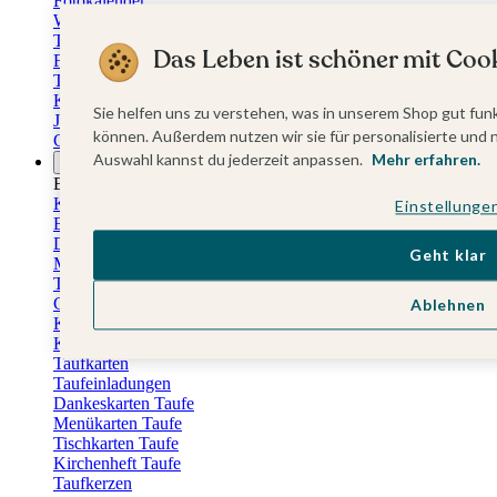
Fotokalender
Wandkalender
Tischkalender
Das Leben ist schöner mit Cook
Familienkalender
Terminkalender
Küchenkalender
Sie helfen uns zu verstehen, was in unserem Shop gut funk
Jahresplaner
können. Außerdem nutzen wir sie für personalisierte und 
Geburtstagskalender
Auswahl kannst du jederzeit anpassen.
Mehr erfahren.
Anlässe
Eventplattform
Kommunionskarten
Einstellunge
Einladungskarten Kommunion
Danksagung Kommunion
Geht klar
Menükarten Kommunion
Tischkarten Kommunion
Gästebuch Kommunion
Ablehnen
Kerzen Kommunion
Kartenbox Kommunion
Taufkarten
Taufeinladungen
Dankeskarten Taufe
Menükarten Taufe
Tischkarten Taufe
Kirchenheft Taufe
Taufkerzen