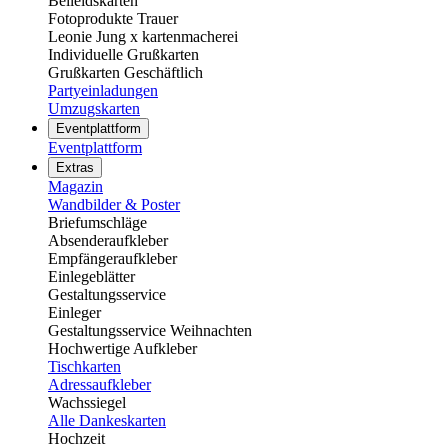
Beileidskarten
Fotoprodukte Trauer
Leonie Jung x kartenmacherei
Individuelle Grußkarten
Grußkarten Geschäftlich
Partyeinladungen
Umzugskarten
Eventplattform
Eventplattform
Extras
Magazin
Wandbilder & Poster
Briefumschläge
Absenderaufkleber
Empfängeraufkleber
Einlegeblätter
Gestaltungsservice
Einleger
Gestaltungsservice Weihnachten
Hochwertige Aufkleber
Tischkarten
Adressaufkleber
Wachssiegel
Alle Dankeskarten
Hochzeit