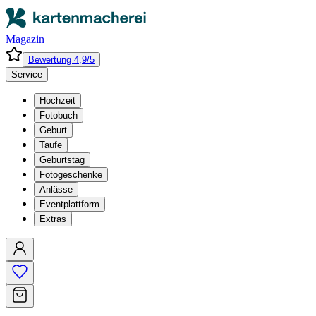
Magazin
Bewertung 4,9/5
Service
Hochzeit
Fotobuch
Geburt
Taufe
Geburtstag
Fotogeschenke
Anlässe
Eventplattform
Extras