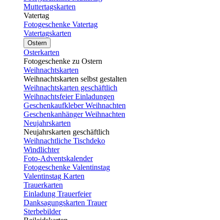
Muttertagskarten
Vatertag
Fotogeschenke Vatertag
Vatertagskarten
Ostern
Osterkarten
Fotogeschenke zu Ostern
Weihnachtskarten
Weihnachtskarten selbst gestalten
Weihnachtskarten geschäftlich
Weihnachtsfeier Einladungen
Geschenkaufkleber Weihnachten
Geschenkanhänger Weihnachten
Neujahrskarten
Neujahrskarten geschäftlich
Weihnachtliche Tischdeko
Windlichter
Foto-Adventskalender
Fotogeschenke Valentinstag
Valentinstag Karten
Trauerkarten
Einladung Trauerfeier
Danksagungskarten Trauer
Sterbebilder