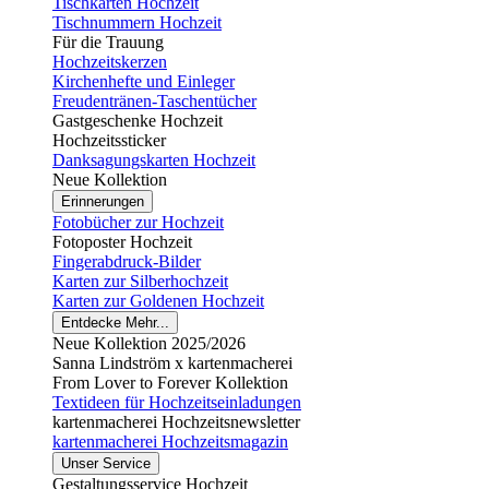
Tischkarten Hochzeit
Tischnummern Hochzeit
Für die Trauung
Hochzeitskerzen
Kirchenhefte und Einleger
Freudentränen-Taschentücher
Gastgeschenke Hochzeit
Hochzeitssticker
Danksagungskarten Hochzeit
Neue Kollektion
Erinnerungen
Fotobücher zur Hochzeit
Fotoposter Hochzeit
Fingerabdruck-Bilder
Karten zur Silberhochzeit
Karten zur Goldenen Hochzeit
Entdecke Mehr...
Neue Kollektion 2025/2026
Sanna Lindström x kartenmacherei
From Lover to Forever Kollektion
Textideen für Hochzeitseinladungen
kartenmacherei Hochzeitsnewsletter
kartenmacherei Hochzeitsmagazin
Unser Service
Gestaltungsservice Hochzeit