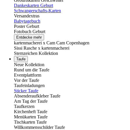
Geburtskarten Geschwister
Dankeskarten Geburt
Schwangerschafts-Karten
Versandextras
Babytagebuch
Poster Geburt
Fotobuch Geburt
Entdecke mehr
kartenmacherei x Cam Cam Copenhagen
Sissi Rasche x kartenmacherei
Sternzeichen Kollektion
Taufe
Neue Kollektion
Rund um die Taufe
Eventplattform
Vor der Taufe
Taufeinladungen
Sticker Taufe
Absenderaufkleber Taufe
Am Tag der Taufe
Taufkerzen
Kirchenheft Taufe
Menükarten Taufe
Tischkarten Taufe
Willkommensschilder Taufe