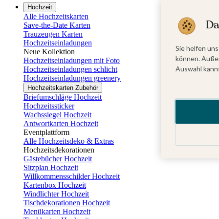
Hochzeit
Alle Hochzeitskarten
Da
Save-the-Date Karten
Trauzeugen Karten
Hochzeitseinladungen
Sie helfen uns
Neue Kollektion
können. Außer
Hochzeitseinladungen mit Foto
Auswahl kanns
Hochzeitseinladungen schlicht
Hochzeitseinladungen greenery
Hochzeitskarten Zubehör
Briefumschläge Hochzeit
Hochzeitssticker
Wachssiegel Hochzeit
Antwortkarten Hochzeit
Eventplattform
Alle Hochzeitsdeko & Extras
Hochzeitsdekorationen
Gästebücher Hochzeit
Sitzplan Hochzeit
Willkommensschilder Hochzeit
Kartenbox Hochzeit
Windlichter Hochzeit
Tischdekorationen Hochzeit
Menükarten Hochzeit