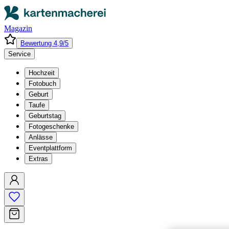
Magazin
Bewertung 4,9/5
Service
Hochzeit
Fotobuch
Geburt
Taufe
Geburtstag
Fotogeschenke
Anlässe
Eventplattform
Extras