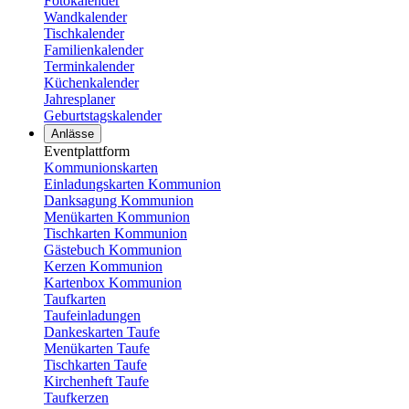
Fotokalender
Wandkalender
Tischkalender
Familienkalender
Terminkalender
Küchenkalender
Jahresplaner
Geburtstagskalender
Anlässe
Eventplattform
Kommunionskarten
Einladungskarten Kommunion
Danksagung Kommunion
Menükarten Kommunion
Tischkarten Kommunion
Gästebuch Kommunion
Kerzen Kommunion
Kartenbox Kommunion
Taufkarten
Taufeinladungen
Dankeskarten Taufe
Menükarten Taufe
Tischkarten Taufe
Kirchenheft Taufe
Taufkerzen