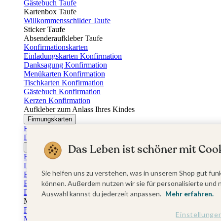
Gästebuch Taufe
Kartenbox Taufe
Willkommensschilder Taufe
Sticker Taufe
Absenderaufkleber Taufe
Konfirmationskarten
Einladungskarten Konfirmation
Danksagung Konfirmation
Menükarten Konfirmation
Tischkarten Konfirmation
Gästebuch Konfirmation
Kerzen Konfirmation
Aufkleber zum Anlass Ihres Kindes
Firmungskarten
Einladungskarten Firmung
Dankeskarten Firmung
Das Leben ist schöner mit Cook
Jugendweihekarten
Einladungskarten Jugendweihe
Dankeskarten Jugendweihe
Sie helfen uns zu verstehen, was in unserem Shop gut funk
Einschulungskarten
Einladungskarten Einschulung
können. Außerdem nutzen wir sie für personalisierte und 
Danksagung Einschulung
Auswahl kannst du jederzeit anpassen.
Mehr erfahren.
Muttertag
Fotogeschenke Muttertag
Einstellunge
Muttertagskarten