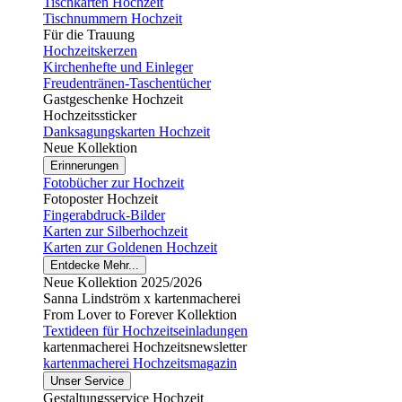
Tischkarten Hochzeit
Tischnummern Hochzeit
Für die Trauung
Hochzeitskerzen
Kirchenhefte und Einleger
Freudentränen-Taschentücher
Gastgeschenke Hochzeit
Hochzeitssticker
Danksagungskarten Hochzeit
Neue Kollektion
Erinnerungen
Fotobücher zur Hochzeit
Fotoposter Hochzeit
Fingerabdruck-Bilder
Karten zur Silberhochzeit
Karten zur Goldenen Hochzeit
Entdecke Mehr...
Neue Kollektion 2025/2026
Sanna Lindström x kartenmacherei
From Lover to Forever Kollektion
Textideen für Hochzeitseinladungen
kartenmacherei Hochzeitsnewsletter
kartenmacherei Hochzeitsmagazin
Unser Service
Gestaltungsservice Hochzeit