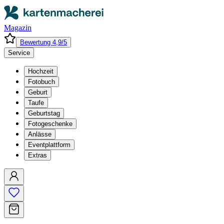
Magazin
Bewertung 4,9/5
Service
Hochzeit
Fotobuch
Geburt
Taufe
Geburtstag
Fotogeschenke
Anlässe
Eventplattform
Extras