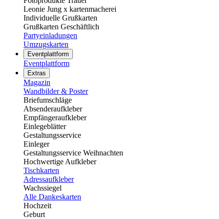
Fotoprodukte Trauer
Leonie Jung x kartenmacherei
Individuelle Grußkarten
Grußkarten Geschäftlich
Partyeinladungen
Umzugskarten
Eventplattform
Eventplattform
Extras
Magazin
Wandbilder & Poster
Briefumschläge
Absenderaufkleber
Empfängeraufkleber
Einlegeblätter
Gestaltungsservice
Einleger
Gestaltungsservice Weihnachten
Hochwertige Aufkleber
Tischkarten
Adressaufkleber
Wachssiegel
Alle Dankeskarten
Hochzeit
Geburt