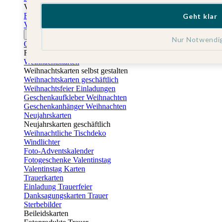
Vatertag
Fotogeschenke Vatertag
Geht klar
Vatertagskarten
Ostern
Nur Notwendi
Osterkarten
Fotogeschenke zu Ostern
Weihnachtskarten
Weihnachtskarten selbst gestalten
Weihnachtskarten geschäftlich
Weihnachtsfeier Einladungen
Geschenkaufkleber Weihnachten
Geschenkanhänger Weihnachten
Neujahrskarten
Neujahrskarten geschäftlich
Weihnachtliche Tischdeko
Windlichter
Foto-Adventskalender
Fotogeschenke Valentinstag
Valentinstag Karten
Trauerkarten
Einladung Trauerfeier
Danksagungskarten Trauer
Sterbebilder
Beileidskarten