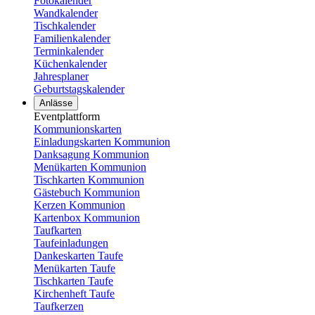
Fotokalender
Wandkalender
Tischkalender
Familienkalender
Terminkalender
Küchenkalender
Jahresplaner
Geburtstagskalender
Anlässe
Eventplattform
Kommunionskarten
Einladungskarten Kommunion
Danksagung Kommunion
Menükarten Kommunion
Tischkarten Kommunion
Gästebuch Kommunion
Kerzen Kommunion
Kartenbox Kommunion
Taufkarten
Taufeinladungen
Dankeskarten Taufe
Menükarten Taufe
Tischkarten Taufe
Kirchenheft Taufe
Taufkerzen