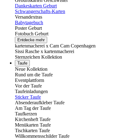
Geburtskarten Geschwister
Dankeskarten Geburt
Schwangerschafts-Karten
Versandextras
Babytagebuch
Poster Geburt
Fotobuch Geburt
Entdecke mehr
kartenmacherei x Cam Cam Copenhagen
Sissi Rasche x kartenmacherei
Sternzeichen Kollektion
Taufe
Neue Kollektion
Rund um die Taufe
Eventplattform
Vor der Taufe
Taufeinladungen
Sticker Taufe
Absenderaufkleber Taufe
Am Tag der Taufe
Taufkerzen
Kirchenheft Taufe
Menükarten Taufe
Tischkarten Taufe
Willkommensschilder Taufe