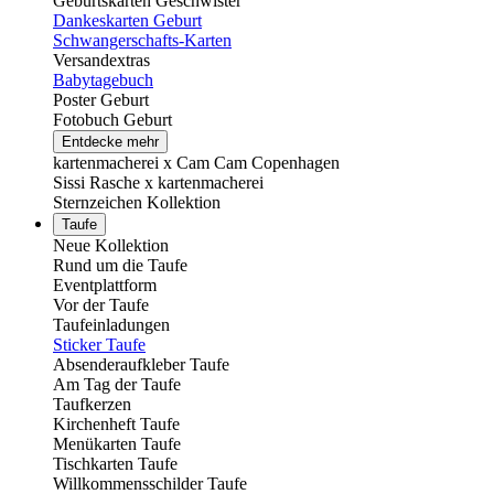
Geburtskarten Geschwister
Dankeskarten Geburt
Schwangerschafts-Karten
Versandextras
Babytagebuch
Poster Geburt
Fotobuch Geburt
Entdecke mehr
kartenmacherei x Cam Cam Copenhagen
Sissi Rasche x kartenmacherei
Sternzeichen Kollektion
Taufe
Neue Kollektion
Rund um die Taufe
Eventplattform
Vor der Taufe
Taufeinladungen
Sticker Taufe
Absenderaufkleber Taufe
Am Tag der Taufe
Taufkerzen
Kirchenheft Taufe
Menükarten Taufe
Tischkarten Taufe
Willkommensschilder Taufe