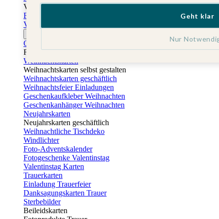
Vatertag
Fotogeschenke Vatertag
Geht klar
Vatertagskarten
Ostern
Nur Notwendi
Osterkarten
Fotogeschenke zu Ostern
Weihnachtskarten
Weihnachtskarten selbst gestalten
Weihnachtskarten geschäftlich
Weihnachtsfeier Einladungen
Geschenkaufkleber Weihnachten
Geschenkanhänger Weihnachten
Neujahrskarten
Neujahrskarten geschäftlich
Weihnachtliche Tischdeko
Windlichter
Foto-Adventskalender
Fotogeschenke Valentinstag
Valentinstag Karten
Trauerkarten
Einladung Trauerfeier
Danksagungskarten Trauer
Sterbebilder
Beileidskarten