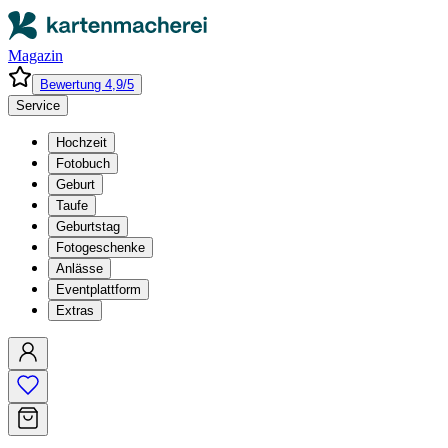
Magazin
Bewertung 4,9/5
Service
Hochzeit
Fotobuch
Geburt
Taufe
Geburtstag
Fotogeschenke
Anlässe
Eventplattform
Extras