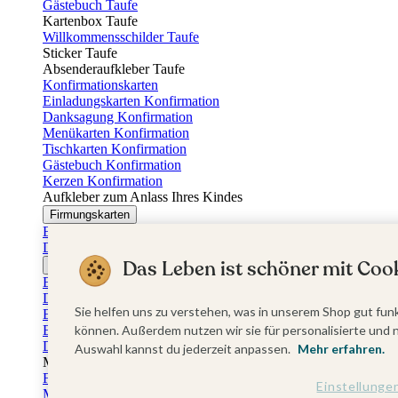
Gästebuch Taufe
Kartenbox Taufe
Willkommensschilder Taufe
Sticker Taufe
Absenderaufkleber Taufe
Konfirmationskarten
Einladungskarten Konfirmation
Danksagung Konfirmation
Menükarten Konfirmation
Tischkarten Konfirmation
Gästebuch Konfirmation
Kerzen Konfirmation
Aufkleber zum Anlass Ihres Kindes
Firmungskarten
Einladungskarten Firmung
Dankeskarten Firmung
Das Leben ist schöner mit Cook
Jugendweihekarten
Einladungskarten Jugendweihe
Dankeskarten Jugendweihe
Sie helfen uns zu verstehen, was in unserem Shop gut funk
Einschulungskarten
Einladungskarten Einschulung
können. Außerdem nutzen wir sie für personalisierte und 
Danksagung Einschulung
Auswahl kannst du jederzeit anpassen.
Mehr erfahren.
Muttertag
Fotogeschenke Muttertag
Einstellunge
Muttertagskarten