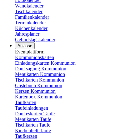
Fotokalender
Wandkalender
Tischkalender
Familienkalender
Terminkalender
Küchenkalender
Jahresplaner
Geburtstagskalender
Anlässe
Eventplattform
Kommunionskarten
Einladungskarten Kommunion
Danksagung Kommunion
Menükarten Kommunion
Tischkarten Kommunion
Gästebuch Kommunion
Kerzen Kommunion
Kartenbox Kommunion
Taufkarten
Taufeinladungen
Dankeskarten Taufe
Menükarten Taufe
Tischkarten Taufe
Kirchenheft Taufe
Taufkerzen