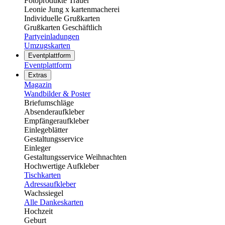
Fotoprodukte Trauer
Leonie Jung x kartenmacherei
Individuelle Grußkarten
Grußkarten Geschäftlich
Partyeinladungen
Umzugskarten
Eventplattform
Eventplattform
Extras
Magazin
Wandbilder & Poster
Briefumschläge
Absenderaufkleber
Empfängeraufkleber
Einlegeblätter
Gestaltungsservice
Einleger
Gestaltungsservice Weihnachten
Hochwertige Aufkleber
Tischkarten
Adressaufkleber
Wachssiegel
Alle Dankeskarten
Hochzeit
Geburt