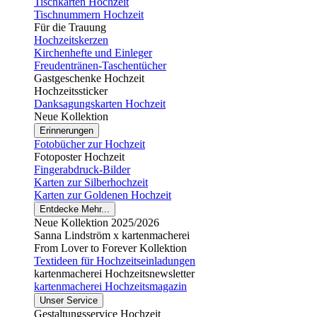
Tischkarten Hochzeit
Tischnummern Hochzeit
Für die Trauung
Hochzeitskerzen
Kirchenhefte und Einleger
Freudentränen-Taschentücher
Gastgeschenke Hochzeit
Hochzeitssticker
Danksagungskarten Hochzeit
Neue Kollektion
Erinnerungen
Fotobücher zur Hochzeit
Fotoposter Hochzeit
Fingerabdruck-Bilder
Karten zur Silberhochzeit
Karten zur Goldenen Hochzeit
Entdecke Mehr...
Neue Kollektion 2025/2026
Sanna Lindström x kartenmacherei
From Lover to Forever Kollektion
Textideen für Hochzeitseinladungen
kartenmacherei Hochzeitsnewsletter
kartenmacherei Hochzeitsmagazin
Unser Service
Gestaltungsservice Hochzeit