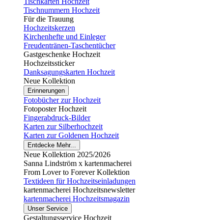
Tischkarten Hochzeit
Tischnummern Hochzeit
Für die Trauung
Hochzeitskerzen
Kirchenhefte und Einleger
Freudentränen-Taschentücher
Gastgeschenke Hochzeit
Hochzeitssticker
Danksagungskarten Hochzeit
Neue Kollektion
Erinnerungen
Fotobücher zur Hochzeit
Fotoposter Hochzeit
Fingerabdruck-Bilder
Karten zur Silberhochzeit
Karten zur Goldenen Hochzeit
Entdecke Mehr...
Neue Kollektion 2025/2026
Sanna Lindström x kartenmacherei
From Lover to Forever Kollektion
Textideen für Hochzeitseinladungen
kartenmacherei Hochzeitsnewsletter
kartenmacherei Hochzeitsmagazin
Unser Service
Gestaltungsservice Hochzeit