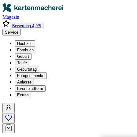
Magazin
Bewertung 4,9/5
Service
Hochzeit
Fotobuch
Geburt
Taufe
Geburtstag
Fotogeschenke
Anlässe
Eventplattform
Extras