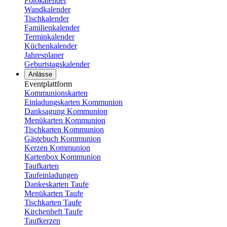
Fotokalender
Wandkalender
Tischkalender
Familienkalender
Terminkalender
Küchenkalender
Jahresplaner
Geburtstagskalender
Anlässe
Eventplattform
Kommunionskarten
Einladungskarten Kommunion
Danksagung Kommunion
Menükarten Kommunion
Tischkarten Kommunion
Gästebuch Kommunion
Kerzen Kommunion
Kartenbox Kommunion
Taufkarten
Taufeinladungen
Dankeskarten Taufe
Menükarten Taufe
Tischkarten Taufe
Kirchenheft Taufe
Taufkerzen