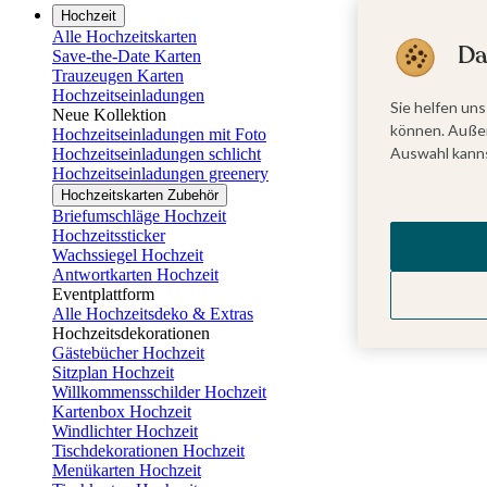
Hochzeit
Alle Hochzeitskarten
Da
Save-the-Date Karten
Trauzeugen Karten
Hochzeitseinladungen
Sie helfen uns
Neue Kollektion
können. Außer
Hochzeitseinladungen mit Foto
Auswahl kanns
Hochzeitseinladungen schlicht
Hochzeitseinladungen greenery
Hochzeitskarten Zubehör
Briefumschläge Hochzeit
Hochzeitssticker
Wachssiegel Hochzeit
Antwortkarten Hochzeit
Eventplattform
Alle Hochzeitsdeko & Extras
Hochzeitsdekorationen
Gästebücher Hochzeit
Sitzplan Hochzeit
Willkommensschilder Hochzeit
Kartenbox Hochzeit
Windlichter Hochzeit
Tischdekorationen Hochzeit
Menükarten Hochzeit