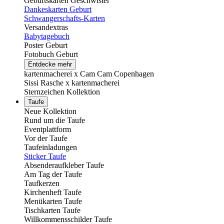
Geburtskarten Geschwister
Dankeskarten Geburt
Schwangerschafts-Karten
Versandextras
Babytagebuch
Poster Geburt
Fotobuch Geburt
Entdecke mehr
kartenmacherei x Cam Cam Copenhagen
Sissi Rasche x kartenmacherei
Sternzeichen Kollektion
Taufe
Neue Kollektion
Rund um die Taufe
Eventplattform
Vor der Taufe
Taufeinladungen
Sticker Taufe
Absenderaufkleber Taufe
Am Tag der Taufe
Taufkerzen
Kirchenheft Taufe
Menükarten Taufe
Tischkarten Taufe
Willkommensschilder Taufe