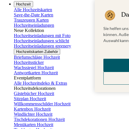
Hochzeit
Alle Hochzeitskarten
Da
Save-the-Date Karten
Trauzeugen Karten
Hochzeitseinladungen
Sie helfen uns
Neue Kollektion
können. Außer
Hochzeitseinladungen mit Foto
Auswahl kanns
Hochzeitseinladungen schlicht
Hochzeitseinladungen greenery
Hochzeitskarten Zubehör
Briefumschläge Hochzeit
Hochzeitssticker
Wachssiegel Hochzeit
Antwortkarten Hochzeit
Eventplattform
Alle Hochzeitsdeko & Extras
Hochzeitsdekorationen
Gästebücher Hochzeit
Sitzplan Hochzeit
Willkommensschilder Hochzeit
Kartenbox Hochzeit
Windlichter Hochzeit
Tischdekorationen Hochzeit
Menükarten Hochzeit