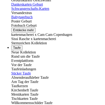
Geburtskarten Geschwister
Dankeskarten Geburt
Schwangerschafts-Karten
Versandextras
Babytagebuch
Poster Geburt
Fotobuch Geburt
Entdecke mehr
kartenmacherei x Cam Cam Copenhagen
Sissi Rasche x kartenmacherei
Sternzeichen Kollektion
Taufe
Neue Kollektion
Rund um die Taufe
Eventplattform
Vor der Taufe
Taufeinladungen
Sticker Taufe
Absenderaufkleber Taufe
Am Tag der Taufe
Taufkerzen
Kirchenheft Taufe
Menükarten Taufe
Tischkarten Taufe
Willkommensschilder Taufe