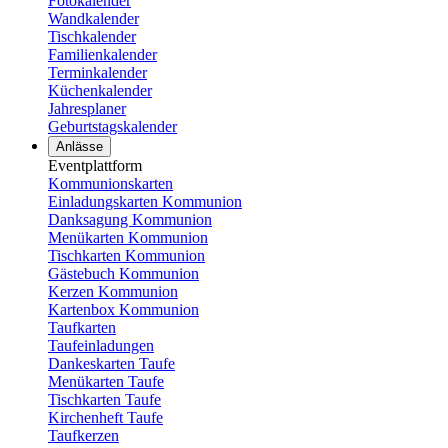
Fotokalender
Wandkalender
Tischkalender
Familienkalender
Terminkalender
Küchenkalender
Jahresplaner
Geburtstagskalender
Anlässe
Eventplattform
Kommunionskarten
Einladungskarten Kommunion
Danksagung Kommunion
Menükarten Kommunion
Tischkarten Kommunion
Gästebuch Kommunion
Kerzen Kommunion
Kartenbox Kommunion
Taufkarten
Taufeinladungen
Dankeskarten Taufe
Menükarten Taufe
Tischkarten Taufe
Kirchenheft Taufe
Taufkerzen