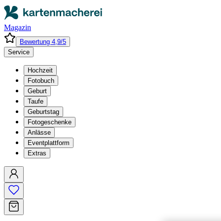
Magazin
Bewertung 4,9/5
Service
Hochzeit
Fotobuch
Geburt
Taufe
Geburtstag
Fotogeschenke
Anlässe
Eventplattform
Extras