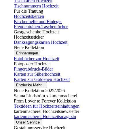
Tischkarten Hochzeit
Tischnummern Hochzeit
Für die Trauung
Hochzeitskerzen
Kirchenhefte und Einleger
Freudentränen-Taschentücher
Gastgeschenke Hochzeit
Hochzeitssticker
Danksagungskarten Hochzeit
Neue Kollektion
Erinnerungen
Fotobücher zur Hochzeit
Fotoposter Hochzeit
Fingerabdruck-Bilder
Karten zur Silberhochzeit
Karten zur Goldenen Hochzeit
Entdecke Mehr...
Neue Kollektion 2025/2026
Sanna Lindström x kartenmacherei
From Lover to Forever Kollektion
Textideen für Hochzeitseinladungen
kartenmacherei Hochzeitsnewsletter
kartenmacherei Hochzeitsmagazin
Unser Service
Gestaltungsservice Hochzeit