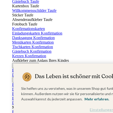
Gästebuch Taufe
Kartenbox Taufe
Willkommensschilder Taufe
Sticker Taufe
Absenderaufkleber Taufe
Fotobuch Taufe
Konfirmationskarten
Einladungskarten Konfirmation
Danksagung Konfirmation
Menükarten Konfirmation
Tischkarten Konfirmation
Gästebuch Konfirmation
Kerzen Konfirmation
Aufkleber zum Anlass Ihres Kindes
Firmungskarten
Einladungskarten Firmung
Das Leben ist schöner mit Cook
Dankeskarten Firmung
Jugendweihekarten
Einladungskarten Jugendweihe
Sie helfen uns zu verstehen, was in unserem Shop gut funk
Dankeskarten Jugendweihe
Einschulungskarten
können. Außerdem nutzen wir sie für personalisierte und 
Einladungskarten Einschulung
Auswahl kannst du jederzeit anpassen.
Mehr erfahren.
Danksagung Einschulung
Muttertag
Einstellunge
Fotogeschenke Muttertag