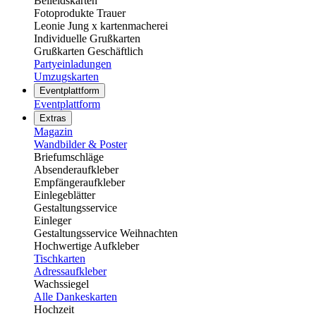
Beileidskarten
Fotoprodukte Trauer
Leonie Jung x kartenmacherei
Individuelle Grußkarten
Grußkarten Geschäftlich
Partyeinladungen
Umzugskarten
Eventplattform
Eventplattform
Extras
Magazin
Wandbilder & Poster
Briefumschläge
Absenderaufkleber
Empfängeraufkleber
Einlegeblätter
Gestaltungsservice
Einleger
Gestaltungsservice Weihnachten
Hochwertige Aufkleber
Tischkarten
Adressaufkleber
Wachssiegel
Alle Dankeskarten
Hochzeit