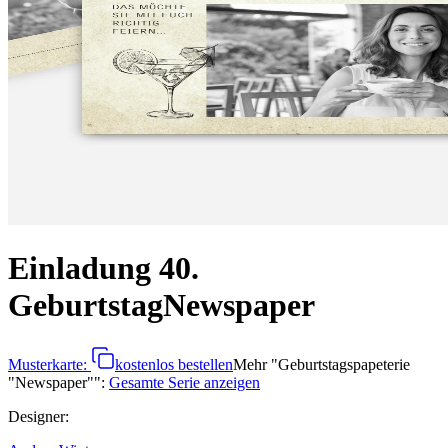
Einladung 40.
Geburtstag
Newspaper
Musterkarte:
kostenlos bestellen
Mehr
"
Geburtstagspapeterie
"Newspaper"
":
Gesamte Serie anzeigen
Designer
: