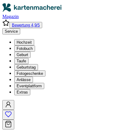
Magazin
Bewertung 4,9/5
Service
Hochzeit
Fotobuch
Geburt
Taufe
Geburtstag
Fotogeschenke
Anlässe
Eventplattform
Extras