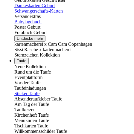
Geburtskarten Geschwister
Dankeskarten Geburt
Schwangerschafts-Karten
Versandextras
Babytagebuch
Poster Geburt
Fotobuch Geburt
Entdecke mehr
kartenmacherei x Cam Cam Copenhagen
Sissi Rasche x kartenmacherei
Sternzeichen Kollektion
Taufe
Neue Kollektion
Rund um die Taufe
Eventplattform
Vor der Taufe
Taufeinladungen
Sticker Taufe
Absenderaufkleber Taufe
Am Tag der Taufe
Taufkerzen
Kirchenheft Taufe
Menükarten Taufe
Tischkarten Taufe
Willkommensschilder Taufe