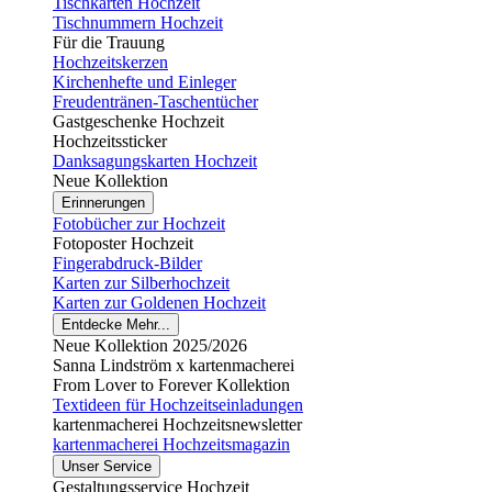
Tischkarten Hochzeit
Tischnummern Hochzeit
Für die Trauung
Hochzeitskerzen
Kirchenhefte und Einleger
Freudentränen-Taschentücher
Gastgeschenke Hochzeit
Hochzeitssticker
Danksagungskarten Hochzeit
Neue Kollektion
Erinnerungen
Fotobücher zur Hochzeit
Fotoposter Hochzeit
Fingerabdruck-Bilder
Karten zur Silberhochzeit
Karten zur Goldenen Hochzeit
Entdecke Mehr...
Neue Kollektion 2025/2026
Sanna Lindström x kartenmacherei
From Lover to Forever Kollektion
Textideen für Hochzeitseinladungen
kartenmacherei Hochzeitsnewsletter
kartenmacherei Hochzeitsmagazin
Unser Service
Gestaltungsservice Hochzeit