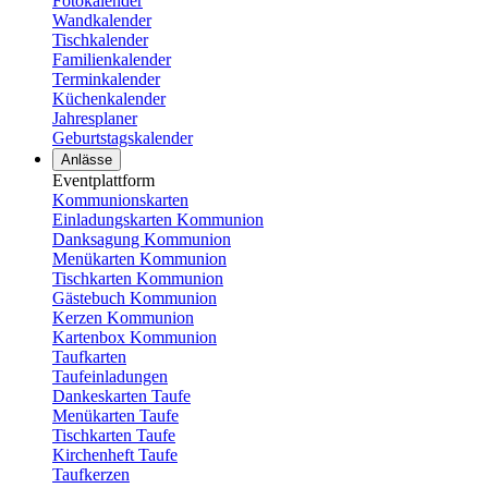
Fotokalender
Wandkalender
Tischkalender
Familienkalender
Terminkalender
Küchenkalender
Jahresplaner
Geburtstagskalender
Anlässe
Eventplattform
Kommunionskarten
Einladungskarten Kommunion
Danksagung Kommunion
Menükarten Kommunion
Tischkarten Kommunion
Gästebuch Kommunion
Kerzen Kommunion
Kartenbox Kommunion
Taufkarten
Taufeinladungen
Dankeskarten Taufe
Menükarten Taufe
Tischkarten Taufe
Kirchenheft Taufe
Taufkerzen