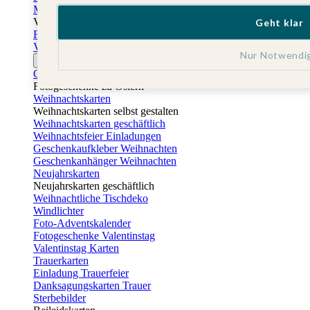
Muttertagskarten
Vatertag
Geht klar
Fotogeschenke Vatertag
Vatertagskarten
Nur Notwendi
Ostern
Osterkarten
Fotogeschenke zu Ostern
Weihnachtskarten
Weihnachtskarten selbst gestalten
Weihnachtskarten geschäftlich
Weihnachtsfeier Einladungen
Geschenkaufkleber Weihnachten
Geschenkanhänger Weihnachten
Neujahrskarten
Neujahrskarten geschäftlich
Weihnachtliche Tischdeko
Windlichter
Foto-Adventskalender
Fotogeschenke Valentinstag
Valentinstag Karten
Trauerkarten
Einladung Trauerfeier
Danksagungskarten Trauer
Sterbebilder