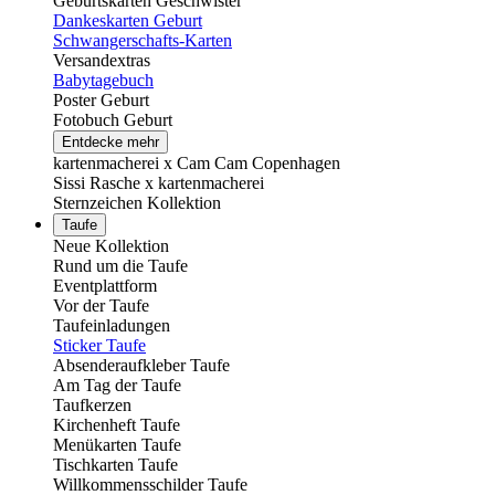
Geburtskarten Geschwister
Dankeskarten Geburt
Schwangerschafts-Karten
Versandextras
Babytagebuch
Poster Geburt
Fotobuch Geburt
Entdecke mehr
kartenmacherei x Cam Cam Copenhagen
Sissi Rasche x kartenmacherei
Sternzeichen Kollektion
Taufe
Neue Kollektion
Rund um die Taufe
Eventplattform
Vor der Taufe
Taufeinladungen
Sticker Taufe
Absenderaufkleber Taufe
Am Tag der Taufe
Taufkerzen
Kirchenheft Taufe
Menükarten Taufe
Tischkarten Taufe
Willkommensschilder Taufe