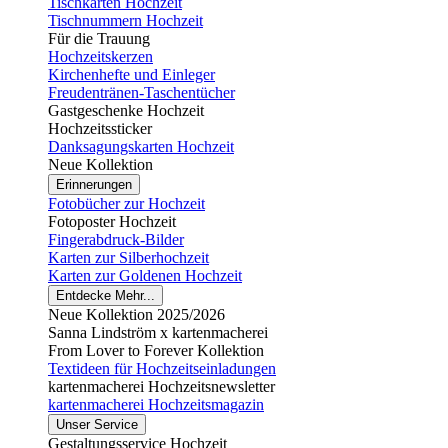
Tischkarten Hochzeit
Tischnummern Hochzeit
Für die Trauung
Hochzeitskerzen
Kirchenhefte und Einleger
Freudentränen-Taschentücher
Gastgeschenke Hochzeit
Hochzeitssticker
Danksagungskarten Hochzeit
Neue Kollektion
Erinnerungen
Fotobücher zur Hochzeit
Fotoposter Hochzeit
Fingerabdruck-Bilder
Karten zur Silberhochzeit
Karten zur Goldenen Hochzeit
Entdecke Mehr...
Neue Kollektion 2025/2026
Sanna Lindström x kartenmacherei
From Lover to Forever Kollektion
Textideen für Hochzeitseinladungen
kartenmacherei Hochzeitsnewsletter
kartenmacherei Hochzeitsmagazin
Unser Service
Gestaltungsservice Hochzeit