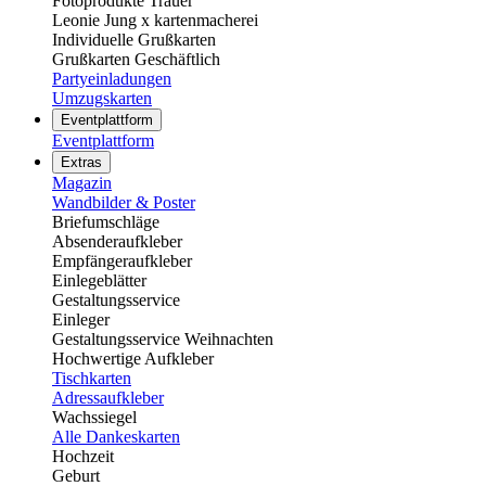
Fotoprodukte Trauer
Leonie Jung x kartenmacherei
Individuelle Grußkarten
Grußkarten Geschäftlich
Partyeinladungen
Umzugskarten
Eventplattform
Eventplattform
Extras
Magazin
Wandbilder & Poster
Briefumschläge
Absenderaufkleber
Empfängeraufkleber
Einlegeblätter
Gestaltungsservice
Einleger
Gestaltungsservice Weihnachten
Hochwertige Aufkleber
Tischkarten
Adressaufkleber
Wachssiegel
Alle Dankeskarten
Hochzeit
Geburt