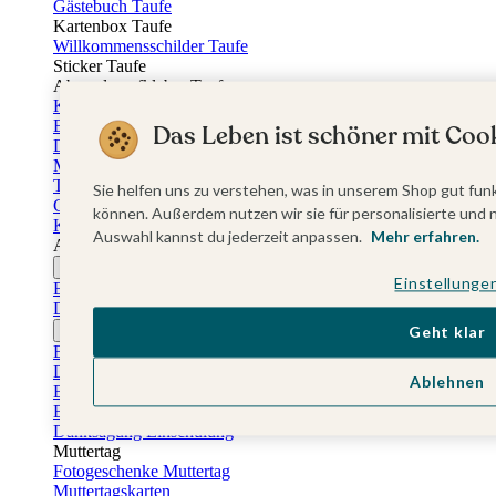
Gästebuch Taufe
Kartenbox Taufe
Willkommensschilder Taufe
Sticker Taufe
Absenderaufkleber Taufe
Konfirmationskarten
Einladungskarten Konfirmation
Das Leben ist schöner mit Cook
Danksagung Konfirmation
Menükarten Konfirmation
Tischkarten Konfirmation
Sie helfen uns zu verstehen, was in unserem Shop gut funk
Gästebuch Konfirmation
können. Außerdem nutzen wir sie für personalisierte und 
Kerzen Konfirmation
Auswahl kannst du jederzeit anpassen.
Mehr erfahren.
Aufkleber zum Anlass Ihres Kindes
Firmungskarten
Einstellunge
Einladungskarten Firmung
Dankeskarten Firmung
Geht klar
Jugendweihekarten
Einladungskarten Jugendweihe
Dankeskarten Jugendweihe
Ablehnen
Einschulungskarten
Einladungskarten Einschulung
Danksagung Einschulung
Muttertag
Fotogeschenke Muttertag
Muttertagskarten