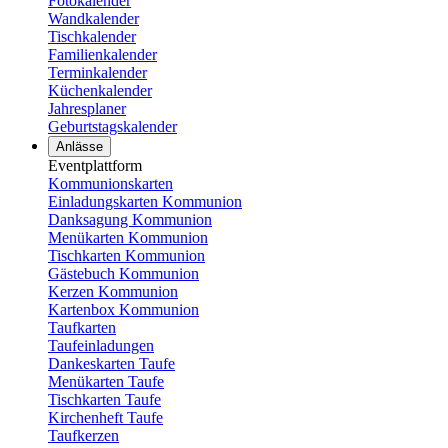
Fotokalender
Wandkalender
Tischkalender
Familienkalender
Terminkalender
Küchenkalender
Jahresplaner
Geburtstagskalender
Anlässe
Eventplattform
Kommunionskarten
Einladungskarten Kommunion
Danksagung Kommunion
Menükarten Kommunion
Tischkarten Kommunion
Gästebuch Kommunion
Kerzen Kommunion
Kartenbox Kommunion
Taufkarten
Taufeinladungen
Dankeskarten Taufe
Menükarten Taufe
Tischkarten Taufe
Kirchenheft Taufe
Taufkerzen