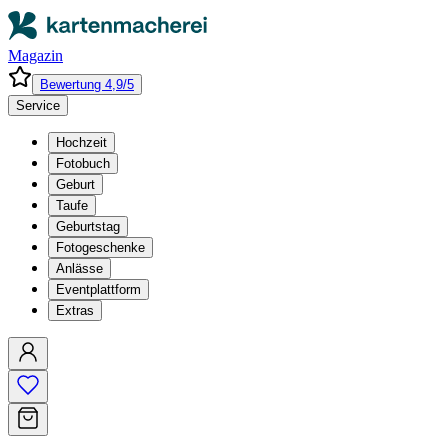
Magazin
Bewertung 4,9/5
Service
Hochzeit
Fotobuch
Geburt
Taufe
Geburtstag
Fotogeschenke
Anlässe
Eventplattform
Extras