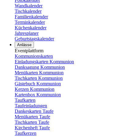
Fotokalender
Wandkalender
Tischkalender
Familienkalender
Terminkalender
Küchenkalender
Jahresplaner
Geburtstagskalender
Anlässe
Eventplattform
Kommunionskarten
Einladungskarten Kommunion
Danksagung Kommunion
Menükarten Kommunion
Tischkarten Kommunion
Gästebuch Kommunion
Kerzen Kommunion
Kartenbox Kommunion
Taufkarten
Taufeinladungen
Dankeskarten Taufe
Menükarten Taufe
Tischkarten Taufe
Kirchenheft Taufe
Taufkerzen