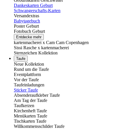
Geburtskarten Geschwister
Dankeskarten Geburt
Schwangerschafts-Karten
Versandextras
Babytagebuch
Poster Geburt
Fotobuch Geburt
Entdecke mehr
kartenmacherei x Cam Cam Copenhagen
Sissi Rasche x kartenmacherei
Sternzeichen Kollektion
Taufe
Neue Kollektion
Rund um die Taufe
Eventplattform
Vor der Taufe
Taufeinladungen
Sticker Taufe
Absenderaufkleber Taufe
Am Tag der Taufe
Taufkerzen
Kirchenheft Taufe
Menükarten Taufe
Tischkarten Taufe
Willkommensschilder Taufe