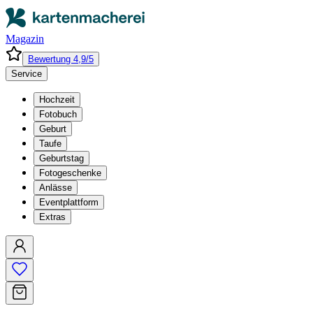
Magazin
Bewertung 4,9/5
Service
Hochzeit
Fotobuch
Geburt
Taufe
Geburtstag
Fotogeschenke
Anlässe
Eventplattform
Extras