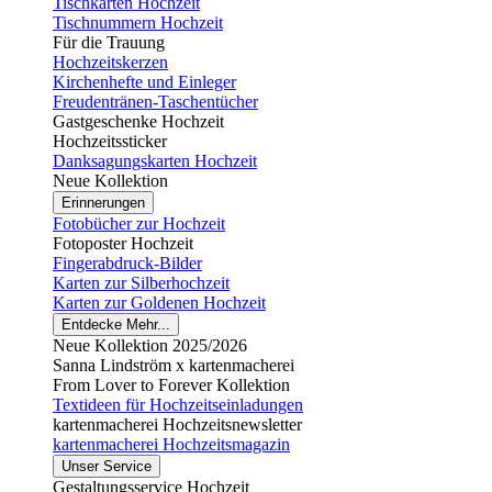
Tischkarten Hochzeit
Tischnummern Hochzeit
Für die Trauung
Hochzeitskerzen
Kirchenhefte und Einleger
Freudentränen-Taschentücher
Gastgeschenke Hochzeit
Hochzeitssticker
Danksagungskarten Hochzeit
Neue Kollektion
Erinnerungen
Fotobücher zur Hochzeit
Fotoposter Hochzeit
Fingerabdruck-Bilder
Karten zur Silberhochzeit
Karten zur Goldenen Hochzeit
Entdecke Mehr...
Neue Kollektion 2025/2026
Sanna Lindström x kartenmacherei
From Lover to Forever Kollektion
Textideen für Hochzeitseinladungen
kartenmacherei Hochzeitsnewsletter
kartenmacherei Hochzeitsmagazin
Unser Service
Gestaltungsservice Hochzeit