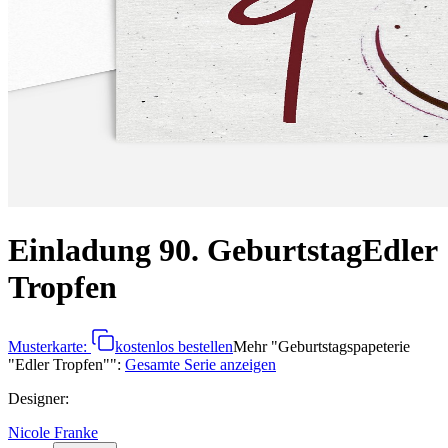
Einladung 90. Geburtstag
Edler
Tropfen
Musterkarte:
kostenlos bestellen
Mehr
"
Geburtstagspapeterie
"Edler Tropfen"
":
Gesamte Serie anzeigen
Designer
:
Nicole Franke