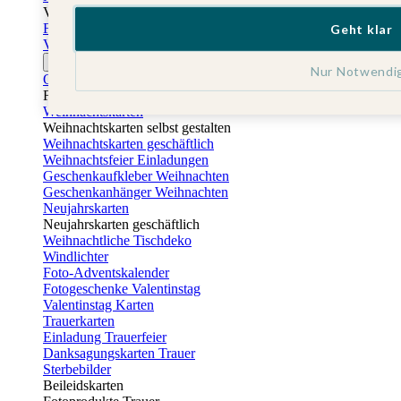
Vatertag
Fotogeschenke Vatertag
Geht klar
Vatertagskarten
Ostern
Nur Notwendi
Osterkarten
Fotogeschenke zu Ostern
Weihnachtskarten
Weihnachtskarten selbst gestalten
Weihnachtskarten geschäftlich
Weihnachtsfeier Einladungen
Geschenkaufkleber Weihnachten
Geschenkanhänger Weihnachten
Neujahrskarten
Neujahrskarten geschäftlich
Weihnachtliche Tischdeko
Windlichter
Foto-Adventskalender
Fotogeschenke Valentinstag
Valentinstag Karten
Trauerkarten
Einladung Trauerfeier
Danksagungskarten Trauer
Sterbebilder
Beileidskarten