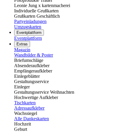
Fotoprodukte Trauer
Leonie Jung x kartenmacherei
Individuelle Grußkarten
Grußkarten Geschäftlich
Partyeinladungen
Umzugskarten
Eventplattform
Eventplattform
Extras
Magazin
Wandbilder & Poster
Briefumschläge
Absenderaufkleber
Empfängeraufkleber
Einlegeblätter
Gestaltungsservice
Einleger
Gestaltungsservice Weihnachten
Hochwertige Aufkleber
Tischkarten
Adressaufkleber
Wachssiegel
Alle Dankeskarten
Hochzeit
Geburt