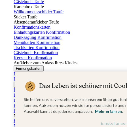
Gästebuch Taufe
Kartenbox Taufe
Willkommensschilder Taufe
Sticker Taufe
Absenderaufkleber Taufe
Konfirmationskarten
Einladungskarten Konfirmation
Danksagung Konfirmation
Menükarten Konfirmation
Tischkarten Konfirmation
Gästebuch Konfirmation
Kerzen Konfirmation
Aufkleber zum Anlass Ihres Kindes
Firmungskarten
Einladungskarten Firmung
Dankeskarten Firmung
Das Leben ist schöner mit Cook
Jugendweihekarten
Einladungskarten Jugendweihe
Dankeskarten Jugendweihe
Sie helfen uns zu verstehen, was in unserem Shop gut funk
Einschulungskarten
Einladungskarten Einschulung
können. Außerdem nutzen wir sie für personalisierte und 
Danksagung Einschulung
Auswahl kannst du jederzeit anpassen.
Mehr erfahren.
Muttertag
Fotogeschenke Muttertag
Einstellunge
Muttertagskarten