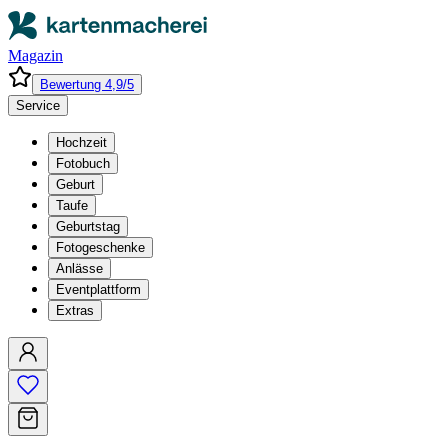
Magazin
Bewertung 4,9/5
Service
Hochzeit
Fotobuch
Geburt
Taufe
Geburtstag
Fotogeschenke
Anlässe
Eventplattform
Extras