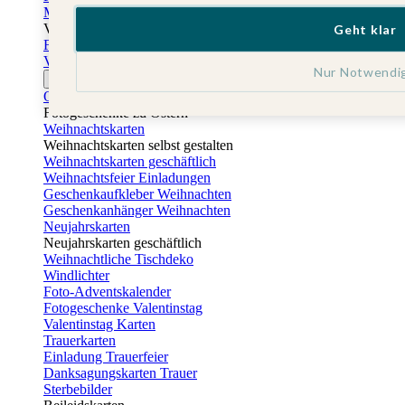
Muttertagskarten
Vatertag
Geht klar
Fotogeschenke Vatertag
Vatertagskarten
Nur Notwendi
Ostern
Osterkarten
Fotogeschenke zu Ostern
Weihnachtskarten
Weihnachtskarten selbst gestalten
Weihnachtskarten geschäftlich
Weihnachtsfeier Einladungen
Geschenkaufkleber Weihnachten
Geschenkanhänger Weihnachten
Neujahrskarten
Neujahrskarten geschäftlich
Weihnachtliche Tischdeko
Windlichter
Foto-Adventskalender
Fotogeschenke Valentinstag
Valentinstag Karten
Trauerkarten
Einladung Trauerfeier
Danksagungskarten Trauer
Sterbebilder