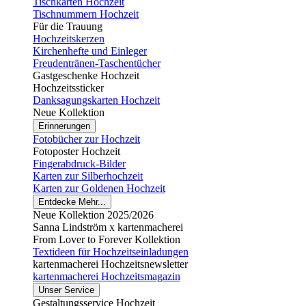
Tischkarten Hochzeit
Tischnummern Hochzeit
Für die Trauung
Hochzeitskerzen
Kirchenhefte und Einleger
Freudentränen-Taschentücher
Gastgeschenke Hochzeit
Hochzeitssticker
Danksagungskarten Hochzeit
Neue Kollektion
Erinnerungen
Fotobücher zur Hochzeit
Fotoposter Hochzeit
Fingerabdruck-Bilder
Karten zur Silberhochzeit
Karten zur Goldenen Hochzeit
Entdecke Mehr...
Neue Kollektion 2025/2026
Sanna Lindström x kartenmacherei
From Lover to Forever Kollektion
Textideen für Hochzeitseinladungen
kartenmacherei Hochzeitsnewsletter
kartenmacherei Hochzeitsmagazin
Unser Service
Gestaltungsservice Hochzeit