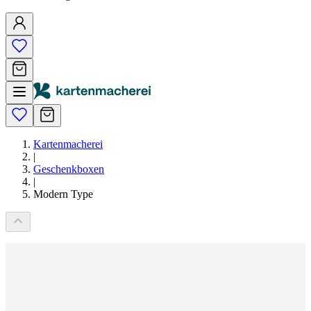
Kartenmacherei
|
Geschenkboxen
|
Modern Type