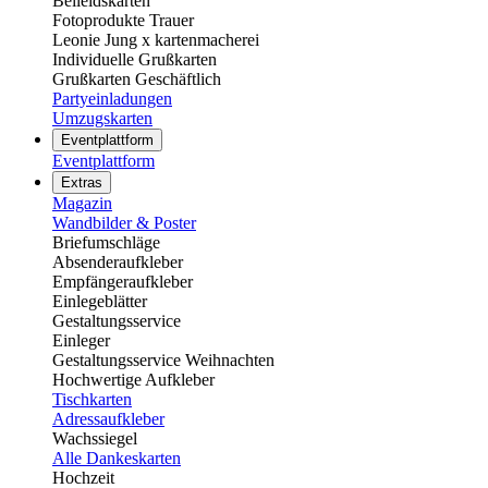
Beileidskarten
Fotoprodukte Trauer
Leonie Jung x kartenmacherei
Individuelle Grußkarten
Grußkarten Geschäftlich
Partyeinladungen
Umzugskarten
Eventplattform
Eventplattform
Extras
Magazin
Wandbilder & Poster
Briefumschläge
Absenderaufkleber
Empfängeraufkleber
Einlegeblätter
Gestaltungsservice
Einleger
Gestaltungsservice Weihnachten
Hochwertige Aufkleber
Tischkarten
Adressaufkleber
Wachssiegel
Alle Dankeskarten
Hochzeit