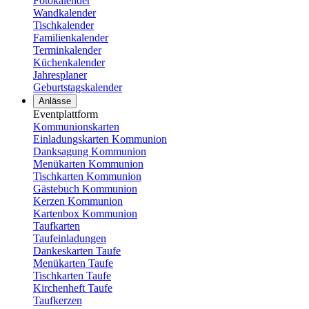
Fotokalender
Wandkalender
Tischkalender
Familienkalender
Terminkalender
Küchenkalender
Jahresplaner
Geburtstagskalender
Anlässe
Eventplattform
Kommunionskarten
Einladungskarten Kommunion
Danksagung Kommunion
Menükarten Kommunion
Tischkarten Kommunion
Gästebuch Kommunion
Kerzen Kommunion
Kartenbox Kommunion
Taufkarten
Taufeinladungen
Dankeskarten Taufe
Menükarten Taufe
Tischkarten Taufe
Kirchenheft Taufe
Taufkerzen