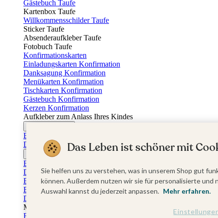
Gästebuch Taufe
Kartenbox Taufe
Willkommensschilder Taufe
Sticker Taufe
Absenderaufkleber Taufe
Fotobuch Taufe
Konfirmationskarten
Einladungskarten Konfirmation
Danksagung Konfirmation
Menükarten Konfirmation
Tischkarten Konfirmation
Gästebuch Konfirmation
Kerzen Konfirmation
Aufkleber zum Anlass Ihres Kindes
Firmungskarten
Einladungskarten Firmung
Das Leben ist schöner mit Cook
Dankeskarten Firmung
Jugendweihekarten
Einladungskarten Jugendweihe
Sie helfen uns zu verstehen, was in unserem Shop gut funk
Dankeskarten Jugendweihe
Einschulungskarten
können. Außerdem nutzen wir sie für personalisierte und 
Einladungskarten Einschulung
Auswahl kannst du jederzeit anpassen.
Mehr erfahren.
Danksagung Einschulung
Muttertag
Einstellunge
Fotogeschenke Muttertag