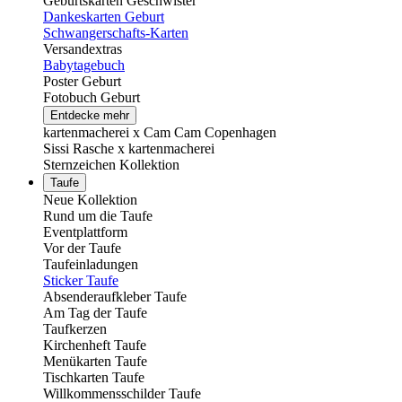
Geburtskarten Geschwister
Dankeskarten Geburt
Schwangerschafts-Karten
Versandextras
Babytagebuch
Poster Geburt
Fotobuch Geburt
Entdecke mehr
kartenmacherei x Cam Cam Copenhagen
Sissi Rasche x kartenmacherei
Sternzeichen Kollektion
Taufe
Neue Kollektion
Rund um die Taufe
Eventplattform
Vor der Taufe
Taufeinladungen
Sticker Taufe
Absenderaufkleber Taufe
Am Tag der Taufe
Taufkerzen
Kirchenheft Taufe
Menükarten Taufe
Tischkarten Taufe
Willkommensschilder Taufe