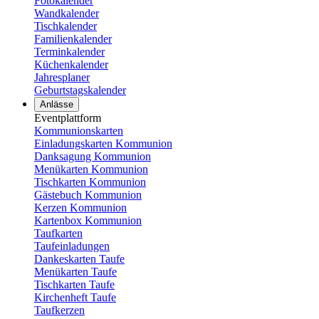
Fotokalender
Wandkalender
Tischkalender
Familienkalender
Terminkalender
Küchenkalender
Jahresplaner
Geburtstagskalender
Anlässe
Eventplattform
Kommunionskarten
Einladungskarten Kommunion
Danksagung Kommunion
Menükarten Kommunion
Tischkarten Kommunion
Gästebuch Kommunion
Kerzen Kommunion
Kartenbox Kommunion
Taufkarten
Taufeinladungen
Dankeskarten Taufe
Menükarten Taufe
Tischkarten Taufe
Kirchenheft Taufe
Taufkerzen