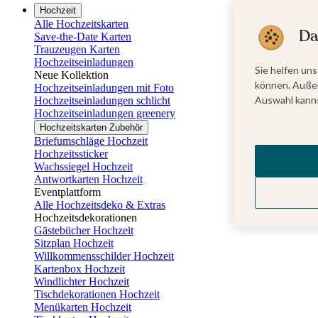
Hochzeit
Alle Hochzeitskarten
Da
Save-the-Date Karten
Trauzeugen Karten
Hochzeitseinladungen
Sie helfen uns
Neue Kollektion
können. Außer
Hochzeitseinladungen mit Foto
Auswahl kanns
Hochzeitseinladungen schlicht
Hochzeitseinladungen greenery
Hochzeitskarten Zubehör
Briefumschläge Hochzeit
Hochzeitssticker
Wachssiegel Hochzeit
Antwortkarten Hochzeit
Eventplattform
Alle Hochzeitsdeko & Extras
Hochzeitsdekorationen
Gästebücher Hochzeit
Sitzplan Hochzeit
Willkommensschilder Hochzeit
Kartenbox Hochzeit
Windlichter Hochzeit
Tischdekorationen Hochzeit
Menükarten Hochzeit