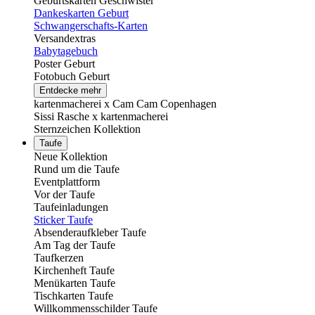
Geburtskarten Geschwister
Dankeskarten Geburt
Schwangerschafts-Karten
Versandextras
Babytagebuch
Poster Geburt
Fotobuch Geburt
Entdecke mehr
kartenmacherei x Cam Cam Copenhagen
Sissi Rasche x kartenmacherei
Sternzeichen Kollektion
Taufe
Neue Kollektion
Rund um die Taufe
Eventplattform
Vor der Taufe
Taufeinladungen
Sticker Taufe
Absenderaufkleber Taufe
Am Tag der Taufe
Taufkerzen
Kirchenheft Taufe
Menükarten Taufe
Tischkarten Taufe
Willkommensschilder Taufe