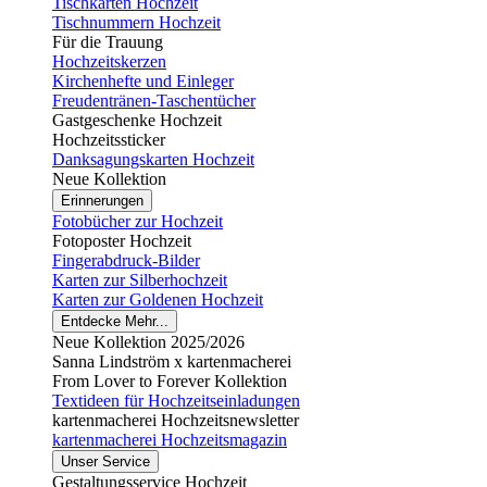
Tischkarten Hochzeit
Tischnummern Hochzeit
Für die Trauung
Hochzeitskerzen
Kirchenhefte und Einleger
Freudentränen-Taschentücher
Gastgeschenke Hochzeit
Hochzeitssticker
Danksagungskarten Hochzeit
Neue Kollektion
Erinnerungen
Fotobücher zur Hochzeit
Fotoposter Hochzeit
Fingerabdruck-Bilder
Karten zur Silberhochzeit
Karten zur Goldenen Hochzeit
Entdecke Mehr...
Neue Kollektion 2025/2026
Sanna Lindström x kartenmacherei
From Lover to Forever Kollektion
Textideen für Hochzeitseinladungen
kartenmacherei Hochzeitsnewsletter
kartenmacherei Hochzeitsmagazin
Unser Service
Gestaltungsservice Hochzeit