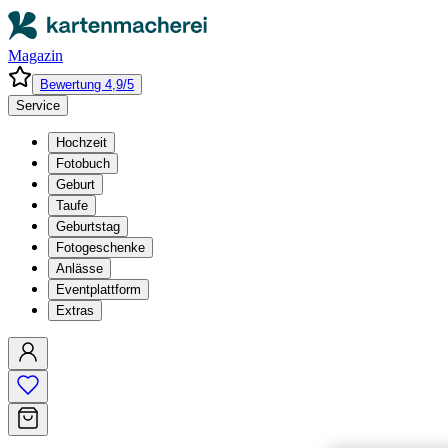
Magazin
Bewertung 4,9/5
Service
Hochzeit
Fotobuch
Geburt
Taufe
Geburtstag
Fotogeschenke
Anlässe
Eventplattform
Extras