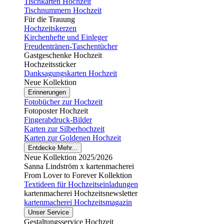
Tischkarten Hochzeit
Tischnummern Hochzeit
Für die Trauung
Hochzeitskerzen
Kirchenhefte und Einleger
Freudentränen-Taschentücher
Gastgeschenke Hochzeit
Hochzeitssticker
Danksagungskarten Hochzeit
Neue Kollektion
Erinnerungen
Fotobücher zur Hochzeit
Fotoposter Hochzeit
Fingerabdruck-Bilder
Karten zur Silberhochzeit
Karten zur Goldenen Hochzeit
Entdecke Mehr...
Neue Kollektion 2025/2026
Sanna Lindström x kartenmacherei
From Lover to Forever Kollektion
Textideen für Hochzeitseinladungen
kartenmacherei Hochzeitsnewsletter
kartenmacherei Hochzeitsmagazin
Unser Service
Gestaltungsservice Hochzeit