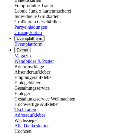
Beileidskarten
Fotoprodukte Trauer
Leonie Jung x kartenmacherei
Individuelle Grußkarten
Grußkarten Geschäftlich
Partyeinladungen
Umzugskarten
Eventplattform
Eventplattform
Extras
Magazin
Wandbilder & Poster
Briefumschläge
Absenderaufkleber
Empfängeraufkleber
Einlegeblätter
Gestaltungsservice
Einleger
Gestaltungsservice Weihnachten
Hochwertige Aufkleber
Tischkarten
Adressaufkleber
Wachssiegel
Alle Dankeskarten
Hochzeit