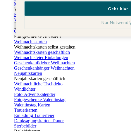
Muttertagskarten
Geht klar
Vatertag
Fotogeschenke Vatertag
Vatertagskarten
Nur Notwendi
Ostern
Osterkarten
Fotogeschenke zu Ostern
Weihnachtskarten
Weihnachtskarten selbst gestalten
Weihnachtskarten geschäftlich
Weihnachtsfeier Einladungen
Geschenkaufkleber Weihnachten
Geschenkanhänger Weihnachten
Neujahrskarten
Neujahrskarten geschäftlich
Weihnachtliche Tischdeko
Windlichter
Foto-Adventskalender
Fotogeschenke Valentinstag
Valentinstag Karten
Trauerkarten
Einladung Trauerfeier
Danksagungskarten Trauer
Sterbebilder