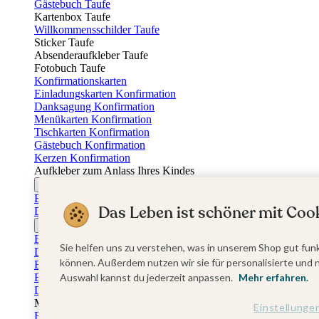
Gästebuch Taufe
Kartenbox Taufe
Willkommensschilder Taufe
Sticker Taufe
Absenderaufkleber Taufe
Fotobuch Taufe
Konfirmationskarten
Einladungskarten Konfirmation
Danksagung Konfirmation
Menükarten Konfirmation
Tischkarten Konfirmation
Gästebuch Konfirmation
Kerzen Konfirmation
Aufkleber zum Anlass Ihres Kindes
Firmungskarten
Einladungskarten Firmung
Das Leben ist schöner mit Cook
Dankeskarten Firmung
Jugendweihekarten
Einladungskarten Jugendweihe
Sie helfen uns zu verstehen, was in unserem Shop gut funk
Dankeskarten Jugendweihe
können. Außerdem nutzen wir sie für personalisierte und 
Einschulungskarten
Auswahl kannst du jederzeit anpassen.
Mehr erfahren.
Einladungskarten Einschulung
Danksagung Einschulung
Muttertag
Einstellunge
Fotogeschenke Muttertag