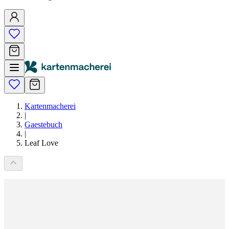
Kartenmacherei
|
Gaestebuch
|
Leaf Love