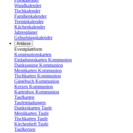
Fotokalender
Wandkalender
Tischkalender
Familienkalender
Terminkalender
Küchenkalender
Jahresplaner
Geburtstagskalender
Anlässe
Eventplattform
Kommunionskarten
Einladungskarten Kommunion
Danksagung Kommunion
Menükarten Kommunion
Tischkarten Kommunion
Gästebuch Kommunion
Kerzen Kommunion
Kartenbox Kommunion
Taufkarten
Taufeinladungen
Dankeskarten Taufe
Menükarten Taufe
Tischkarten Taufe
Kirchenheft Taufe
Taufkerzen