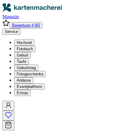
Magazin
Bewertung 4,9/5
Service
Hochzeit
Fotobuch
Geburt
Taufe
Geburtstag
Fotogeschenke
Anlässe
Eventplattform
Extras