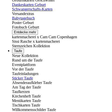
Geburtskarten Geschwister
Dankeskarten Geburt
Schwangerschafts-Karten
Versandextras
Babytagebuch
Poster Geburt
Fotobuch Geburt
Entdecke mehr
kartenmacherei x Cam Cam Copenhagen
Sissi Rasche x kartenmacherei
Sternzeichen Kollektion
Taufe
Neue Kollektion
Rund um die Taufe
Eventplattform
Vor der Taufe
Taufeinladungen
Sticker Taufe
Absenderaufkleber Taufe
Am Tag der Taufe
Taufkerzen
Kirchenheft Taufe
Menükarten Taufe
Tischkarten Taufe
Willkommensschilder Taufe