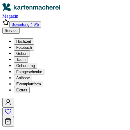
Magazin
Bewertung 4,9/5
Service
Hochzeit
Fotobuch
Geburt
Taufe
Geburtstag
Fotogeschenke
Anlässe
Eventplattform
Extras