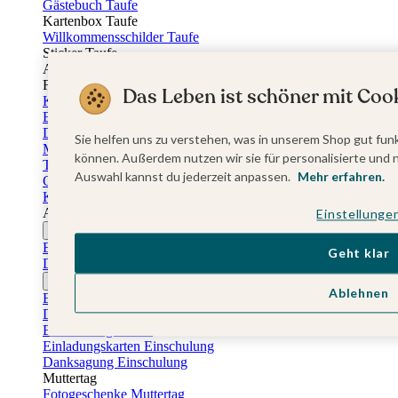
Gästebuch Taufe
Kartenbox Taufe
Willkommensschilder Taufe
Sticker Taufe
Absenderaufkleber Taufe
Fotobuch Taufe
Das Leben ist schöner mit Cook
Konfirmationskarten
Einladungskarten Konfirmation
Danksagung Konfirmation
Sie helfen uns zu verstehen, was in unserem Shop gut funk
Menükarten Konfirmation
können. Außerdem nutzen wir sie für personalisierte und 
Tischkarten Konfirmation
Auswahl kannst du jederzeit anpassen.
Mehr erfahren.
Gästebuch Konfirmation
Kerzen Konfirmation
Aufkleber zum Anlass Ihres Kindes
Einstellunge
Firmungskarten
Einladungskarten Firmung
Geht klar
Dankeskarten Firmung
Jugendweihekarten
Ablehnen
Einladungskarten Jugendweihe
Dankeskarten Jugendweihe
Einschulungskarten
Einladungskarten Einschulung
Danksagung Einschulung
Muttertag
Fotogeschenke Muttertag