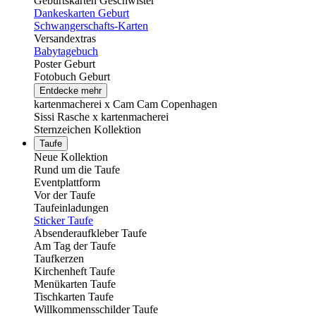
Geburtskarten Geschwister
Dankeskarten Geburt
Schwangerschafts-Karten
Versandextras
Babytagebuch
Poster Geburt
Fotobuch Geburt
Entdecke mehr
kartenmacherei x Cam Cam Copenhagen
Sissi Rasche x kartenmacherei
Sternzeichen Kollektion
Taufe
Neue Kollektion
Rund um die Taufe
Eventplattform
Vor der Taufe
Taufeinladungen
Sticker Taufe
Absenderaufkleber Taufe
Am Tag der Taufe
Taufkerzen
Kirchenheft Taufe
Menükarten Taufe
Tischkarten Taufe
Willkommensschilder Taufe