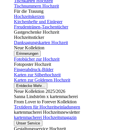
Tischkarten Hochzeit
Tischnummern Hochzeit
Für die Trauung
Hochzeitskerzen
Kirchenhefte und Einleger
Freudentränen-Taschentücher
Gastgeschenke Hochzeit
Hochzeitssticker
Danksagungskarten Hochzeit
Neue Kollektion
Erinnerungen
Fotobücher zur Hochzeit
Fotoposter Hochzeit
Fingerabdruck-Bilder
Karten zur Silberhochzeit
Karten zur Goldenen Hochzeit
Entdecke Mehr...
Neue Kollektion 2025/2026
Sanna Lindström x kartenmacherei
From Lover to Forever Kollektion
Textideen für Hochzeitseinladungen
kartenmacherei Hochzeitsnewsletter
kartenmacherei Hochzeitsmagazin
Unser Service
Gestaltungsservice Hochzeit