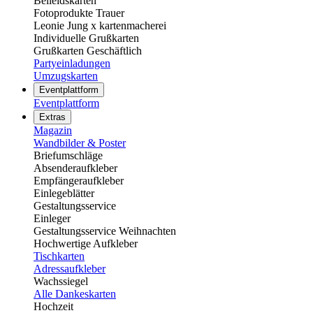
Beileidskarten
Fotoprodukte Trauer
Leonie Jung x kartenmacherei
Individuelle Grußkarten
Grußkarten Geschäftlich
Partyeinladungen
Umzugskarten
Eventplattform
Eventplattform
Extras
Magazin
Wandbilder & Poster
Briefumschläge
Absenderaufkleber
Empfängeraufkleber
Einlegeblätter
Gestaltungsservice
Einleger
Gestaltungsservice Weihnachten
Hochwertige Aufkleber
Tischkarten
Adressaufkleber
Wachssiegel
Alle Dankeskarten
Hochzeit