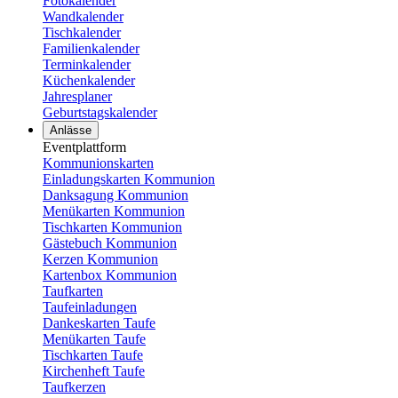
Fotokalender
Wandkalender
Tischkalender
Familienkalender
Terminkalender
Küchenkalender
Jahresplaner
Geburtstagskalender
Anlässe
Eventplattform
Kommunionskarten
Einladungskarten Kommunion
Danksagung Kommunion
Menükarten Kommunion
Tischkarten Kommunion
Gästebuch Kommunion
Kerzen Kommunion
Kartenbox Kommunion
Taufkarten
Taufeinladungen
Dankeskarten Taufe
Menükarten Taufe
Tischkarten Taufe
Kirchenheft Taufe
Taufkerzen