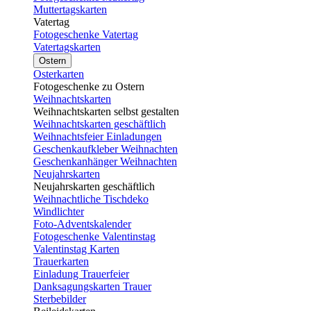
Muttertagskarten
Vatertag
Fotogeschenke Vatertag
Vatertagskarten
Ostern
Osterkarten
Fotogeschenke zu Ostern
Weihnachtskarten
Weihnachtskarten selbst gestalten
Weihnachtskarten geschäftlich
Weihnachtsfeier Einladungen
Geschenkaufkleber Weihnachten
Geschenkanhänger Weihnachten
Neujahrskarten
Neujahrskarten geschäftlich
Weihnachtliche Tischdeko
Windlichter
Foto-Adventskalender
Fotogeschenke Valentinstag
Valentinstag Karten
Trauerkarten
Einladung Trauerfeier
Danksagungskarten Trauer
Sterbebilder