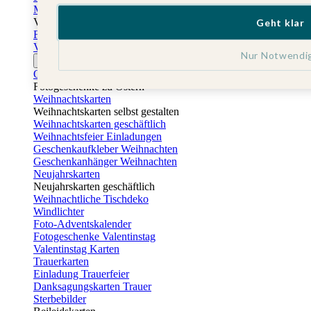
Muttertagskarten
Vatertag
Geht klar
Fotogeschenke Vatertag
Vatertagskarten
Nur Notwendi
Ostern
Osterkarten
Fotogeschenke zu Ostern
Weihnachtskarten
Weihnachtskarten selbst gestalten
Weihnachtskarten geschäftlich
Weihnachtsfeier Einladungen
Geschenkaufkleber Weihnachten
Geschenkanhänger Weihnachten
Neujahrskarten
Neujahrskarten geschäftlich
Weihnachtliche Tischdeko
Windlichter
Foto-Adventskalender
Fotogeschenke Valentinstag
Valentinstag Karten
Trauerkarten
Einladung Trauerfeier
Danksagungskarten Trauer
Sterbebilder