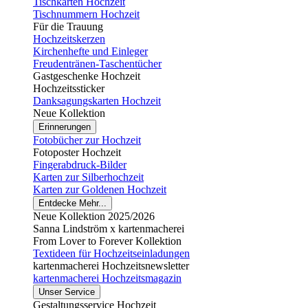
Tischkarten Hochzeit
Tischnummern Hochzeit
Für die Trauung
Hochzeitskerzen
Kirchenhefte und Einleger
Freudentränen-Taschentücher
Gastgeschenke Hochzeit
Hochzeitssticker
Danksagungskarten Hochzeit
Neue Kollektion
Erinnerungen
Fotobücher zur Hochzeit
Fotoposter Hochzeit
Fingerabdruck-Bilder
Karten zur Silberhochzeit
Karten zur Goldenen Hochzeit
Entdecke Mehr...
Neue Kollektion 2025/2026
Sanna Lindström x kartenmacherei
From Lover to Forever Kollektion
Textideen für Hochzeitseinladungen
kartenmacherei Hochzeitsnewsletter
kartenmacherei Hochzeitsmagazin
Unser Service
Gestaltungsservice Hochzeit