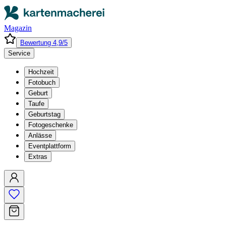
Magazin
Bewertung 4,9/5
Service
Hochzeit
Fotobuch
Geburt
Taufe
Geburtstag
Fotogeschenke
Anlässe
Eventplattform
Extras