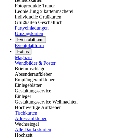
Beileidskarten
Fotoprodukte Trauer
Leonie Jung x kartenmacherei
Individuelle Grußkarten
Grußkarten Geschäftlich
Partyeinladungen
Umzugskarten
Eventplattform
Eventplattform
Extras
Magazin
Wandbilder & Poster
Briefumschläge
Absenderaufkleber
Empfängeraufkleber
Einlegeblätter
Gestaltungsservice
Einleger
Gestaltungsservice Weihnachten
Hochwertige Aufkleber
Tischkarten
Adressaufkleber
Wachssiegel
Alle Dankeskarten
Hochzeit