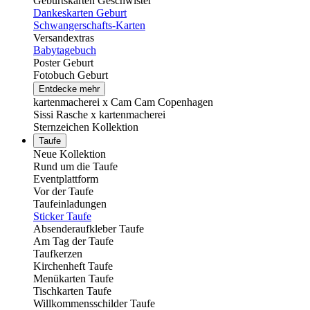
Geburtskarten Geschwister
Dankeskarten Geburt
Schwangerschafts-Karten
Versandextras
Babytagebuch
Poster Geburt
Fotobuch Geburt
Entdecke mehr
kartenmacherei x Cam Cam Copenhagen
Sissi Rasche x kartenmacherei
Sternzeichen Kollektion
Taufe
Neue Kollektion
Rund um die Taufe
Eventplattform
Vor der Taufe
Taufeinladungen
Sticker Taufe
Absenderaufkleber Taufe
Am Tag der Taufe
Taufkerzen
Kirchenheft Taufe
Menükarten Taufe
Tischkarten Taufe
Willkommensschilder Taufe