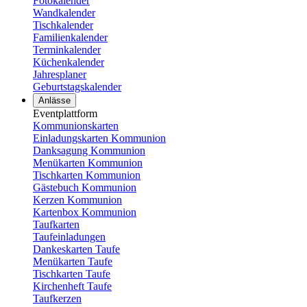
Fotokalender
Wandkalender
Tischkalender
Familienkalender
Terminkalender
Küchenkalender
Jahresplaner
Geburtstagskalender
Anlässe
Eventplattform
Kommunionskarten
Einladungskarten Kommunion
Danksagung Kommunion
Menükarten Kommunion
Tischkarten Kommunion
Gästebuch Kommunion
Kerzen Kommunion
Kartenbox Kommunion
Taufkarten
Taufeinladungen
Dankeskarten Taufe
Menükarten Taufe
Tischkarten Taufe
Kirchenheft Taufe
Taufkerzen