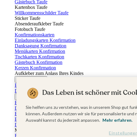
Gästebuch Taufe
Kartenbox Taufe
Willkommensschilder Taufe
Sticker Taufe
Absenderaufkleber Taufe
Fotobuch Taufe
Konfirmationskarten
Einladungskarten Konfirmation
Danksagung Konfirmation
Menükarten Konfirmation
Tischkarten Konfirmation
Gästebuch Konfirmation
Kerzen Konfirmation
Aufkleber zum Anlass Ihres Kindes
Firmungskarten
Einladungskarten Firmung
Das Leben ist schöner mit Cook
Dankeskarten Firmung
Jugendweihekarten
Einladungskarten Jugendweihe
Sie helfen uns zu verstehen, was in unserem Shop gut funk
Dankeskarten Jugendweihe
Einschulungskarten
können. Außerdem nutzen wir sie für personalisierte und 
Einladungskarten Einschulung
Auswahl kannst du jederzeit anpassen.
Mehr erfahren.
Danksagung Einschulung
Muttertag
Einstellunge
Fotogeschenke Muttertag