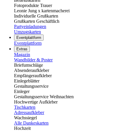
Beileidskarten
Fotoprodukte Trauer
Leonie Jung x kartenmacherei
Individuelle Grußkarten
Grußkarten Geschäftlich
Partyeinladungen
Umzugskarten
Eventplattform
Eventplattform
Extras
Magazin
Wandbilder & Poster
Briefumschläge
Absenderaufkleber
Empfängeraufkleber
Einlegeblätter
Gestaltungsservice
Einleger
Gestaltungsservice Weihnachten
Hochwertige Aufkleber
Tischkarten
Adressaufkleber
Wachssiegel
Alle Dankeskarten
Hochzeit