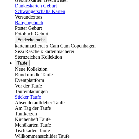
Geburtskarten Geschwister
Dankeskarten Geburt
Schwangerschafts-Karten
Versandextras
Babytagebuch
Poster Geburt
Fotobuch Geburt
Entdecke mehr
kartenmacherei x Cam Cam Copenhagen
Sissi Rasche x kartenmacherei
Sternzeichen Kollektion
Taufe
Neue Kollektion
Rund um die Taufe
Eventplattform
Vor der Taufe
Taufeinladungen
Sticker Taufe
Absenderaufkleber Taufe
Am Tag der Taufe
Taufkerzen
Kirchenheft Taufe
Menükarten Taufe
Tischkarten Taufe
Willkommensschilder Taufe