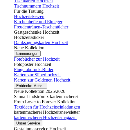
Tischkarten Hochzeit
Tischnummern Hochzeit
Für die Trauung
Hochzeitskerzen
Kirchenhefte und Einleger
Freudentränen-Taschentücher
Gastgeschenke Hochzeit
Hochzeitssticker
Danksagungskarten Hochzeit
Neue Kollektion
Erinnerungen
Fotobücher zur Hochzeit
Fotoposter Hochzeit
Fingerabdruck-Bilder
Karten zur Silberhochzeit
Karten zur Goldenen Hochzeit
Entdecke Mehr...
Neue Kollektion 2025/2026
Sanna Lindström x kartenmacherei
From Lover to Forever Kollektion
Textideen für Hochzeitseinladungen
kartenmacherei Hochzeitsnewsletter
kartenmacherei Hochzeitsmagazin
Unser Service
Gestaltungsservice Hochzeit