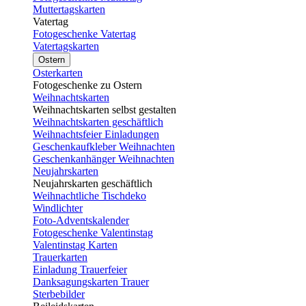
Muttertagskarten
Vatertag
Fotogeschenke Vatertag
Vatertagskarten
Ostern
Osterkarten
Fotogeschenke zu Ostern
Weihnachtskarten
Weihnachtskarten selbst gestalten
Weihnachtskarten geschäftlich
Weihnachtsfeier Einladungen
Geschenkaufkleber Weihnachten
Geschenkanhänger Weihnachten
Neujahrskarten
Neujahrskarten geschäftlich
Weihnachtliche Tischdeko
Windlichter
Foto-Adventskalender
Fotogeschenke Valentinstag
Valentinstag Karten
Trauerkarten
Einladung Trauerfeier
Danksagungskarten Trauer
Sterbebilder