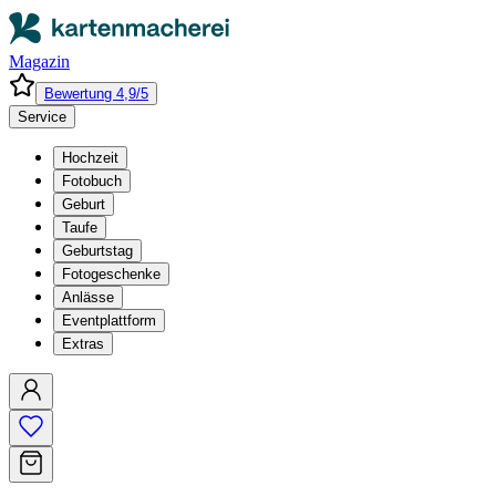
Magazin
Bewertung 4,9/5
Service
Hochzeit
Fotobuch
Geburt
Taufe
Geburtstag
Fotogeschenke
Anlässe
Eventplattform
Extras