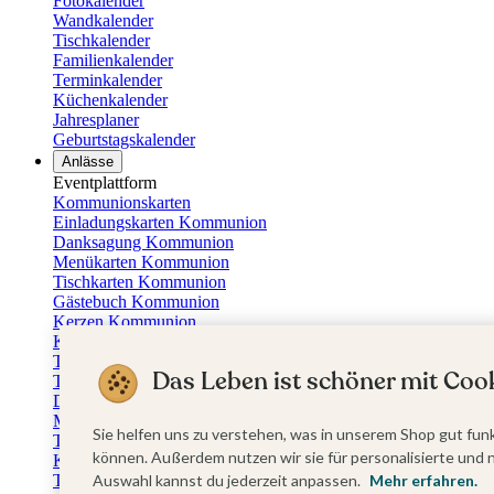
Fotokalender
Wandkalender
Tischkalender
Familienkalender
Terminkalender
Küchenkalender
Jahresplaner
Geburtstagskalender
Anlässe
Eventplattform
Kommunionskarten
Einladungskarten Kommunion
Danksagung Kommunion
Menükarten Kommunion
Tischkarten Kommunion
Gästebuch Kommunion
Kerzen Kommunion
Kartenbox Kommunion
Taufkarten
Das Leben ist schöner mit Cook
Taufeinladungen
Dankeskarten Taufe
Menükarten Taufe
Sie helfen uns zu verstehen, was in unserem Shop gut funk
Tischkarten Taufe
können. Außerdem nutzen wir sie für personalisierte und 
Kirchenheft Taufe
Taufkerzen
Auswahl kannst du jederzeit anpassen.
Mehr erfahren.