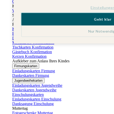
Gästebuch Taufe
Kartenbox Taufe
Einstellunge
Willkommensschilder Taufe
Sticker Taufe
Geht klar
Absenderaufkleber Taufe
Fotobuch Taufe
Konfirmationskarten
Nur Notwendi
Einladungskarten Konfirmation
Danksagung Konfirmation
Menükarten Konfirmation
Tischkarten Konfirmation
Gästebuch Konfirmation
Kerzen Konfirmation
Aufkleber zum Anlass Ihres Kindes
Firmungskarten
Einladungskarten Firmung
Dankeskarten Firmung
Jugendweihekarten
Einladungskarten Jugendweihe
Dankeskarten Jugendweihe
Einschulungskarten
Einladungskarten Einschulung
Danksagung Einschulung
Muttertag
Fotogeschenke Muttertag