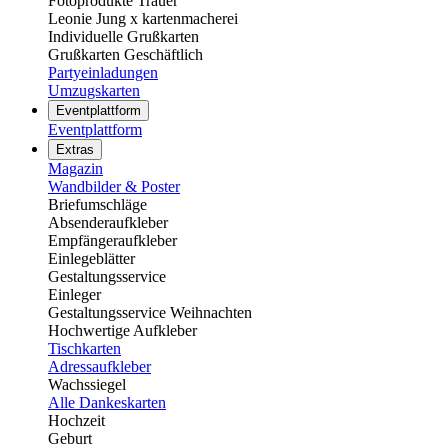
Fotoprodukte Trauer
Leonie Jung x kartenmacherei
Individuelle Grußkarten
Grußkarten Geschäftlich
Partyeinladungen
Umzugskarten
Eventplattform
Eventplattform
Extras
Magazin
Wandbilder & Poster
Briefumschläge
Absenderaufkleber
Empfängeraufkleber
Einlegeblätter
Gestaltungsservice
Einleger
Gestaltungsservice Weihnachten
Hochwertige Aufkleber
Tischkarten
Adressaufkleber
Wachssiegel
Alle Dankeskarten
Hochzeit
Geburt