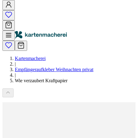
Kartenmacherei
|
Empfängeraufkleber Weihnachten privat
|
Wie verzaubert Kraftpapier