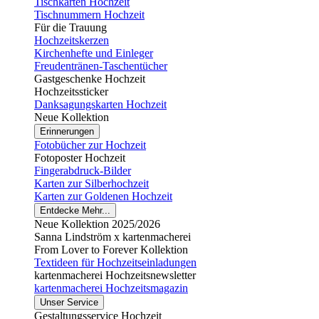
Tischkarten Hochzeit
Tischnummern Hochzeit
Für die Trauung
Hochzeitskerzen
Kirchenhefte und Einleger
Freudentränen-Taschentücher
Gastgeschenke Hochzeit
Hochzeitssticker
Danksagungskarten Hochzeit
Neue Kollektion
Erinnerungen
Fotobücher zur Hochzeit
Fotoposter Hochzeit
Fingerabdruck-Bilder
Karten zur Silberhochzeit
Karten zur Goldenen Hochzeit
Entdecke Mehr...
Neue Kollektion 2025/2026
Sanna Lindström x kartenmacherei
From Lover to Forever Kollektion
Textideen für Hochzeitseinladungen
kartenmacherei Hochzeitsnewsletter
kartenmacherei Hochzeitsmagazin
Unser Service
Gestaltungsservice Hochzeit