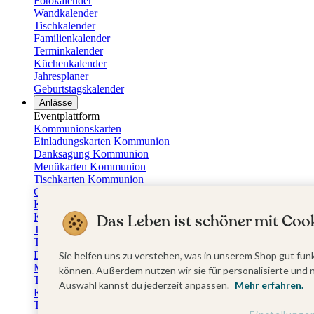
Fotokalender
Wandkalender
Tischkalender
Familienkalender
Terminkalender
Küchenkalender
Jahresplaner
Geburtstagskalender
Anlässe
Eventplattform
Kommunionskarten
Einladungskarten Kommunion
Danksagung Kommunion
Menükarten Kommunion
Tischkarten Kommunion
Gästebuch Kommunion
Kerzen Kommunion
Kartenbox Kommunion
Das Leben ist schöner mit Cook
Taufkarten
Taufeinladungen
Dankeskarten Taufe
Sie helfen uns zu verstehen, was in unserem Shop gut funk
Menükarten Taufe
können. Außerdem nutzen wir sie für personalisierte und 
Tischkarten Taufe
Auswahl kannst du jederzeit anpassen.
Mehr erfahren.
Kirchenheft Taufe
Taufkerzen