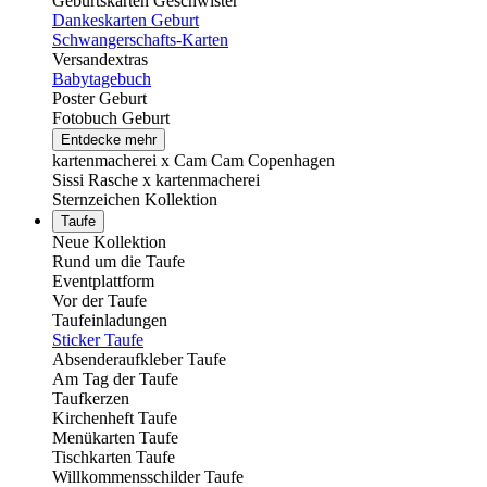
Geburtskarten Geschwister
Dankeskarten Geburt
Schwangerschafts-Karten
Versandextras
Babytagebuch
Poster Geburt
Fotobuch Geburt
Entdecke mehr
kartenmacherei x Cam Cam Copenhagen
Sissi Rasche x kartenmacherei
Sternzeichen Kollektion
Taufe
Neue Kollektion
Rund um die Taufe
Eventplattform
Vor der Taufe
Taufeinladungen
Sticker Taufe
Absenderaufkleber Taufe
Am Tag der Taufe
Taufkerzen
Kirchenheft Taufe
Menükarten Taufe
Tischkarten Taufe
Willkommensschilder Taufe