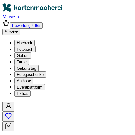
Magazin
Bewertung 4,9/5
Service
Hochzeit
Fotobuch
Geburt
Taufe
Geburtstag
Fotogeschenke
Anlässe
Eventplattform
Extras