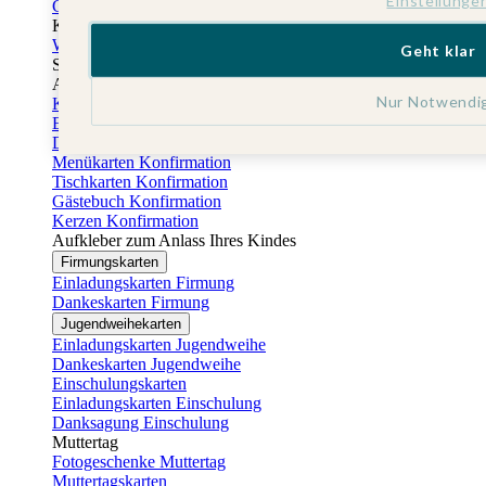
Einstellunge
Gästebuch Taufe
Kartenbox Taufe
Willkommensschilder Taufe
Geht klar
Sticker Taufe
Absenderaufkleber Taufe
Nur Notwendi
Konfirmationskarten
Einladungskarten Konfirmation
Danksagung Konfirmation
Menükarten Konfirmation
Tischkarten Konfirmation
Gästebuch Konfirmation
Kerzen Konfirmation
Aufkleber zum Anlass Ihres Kindes
Firmungskarten
Einladungskarten Firmung
Dankeskarten Firmung
Jugendweihekarten
Einladungskarten Jugendweihe
Dankeskarten Jugendweihe
Einschulungskarten
Einladungskarten Einschulung
Danksagung Einschulung
Muttertag
Fotogeschenke Muttertag
Muttertagskarten