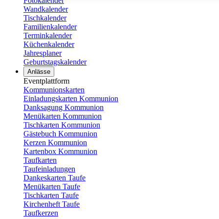
Fotokalender
Wandkalender
Tischkalender
Familienkalender
Terminkalender
Küchenkalender
Jahresplaner
Geburtstagskalender
Anlässe
Eventplattform
Kommunionskarten
Einladungskarten Kommunion
Danksagung Kommunion
Menükarten Kommunion
Tischkarten Kommunion
Gästebuch Kommunion
Kerzen Kommunion
Kartenbox Kommunion
Taufkarten
Taufeinladungen
Dankeskarten Taufe
Menükarten Taufe
Tischkarten Taufe
Kirchenheft Taufe
Taufkerzen