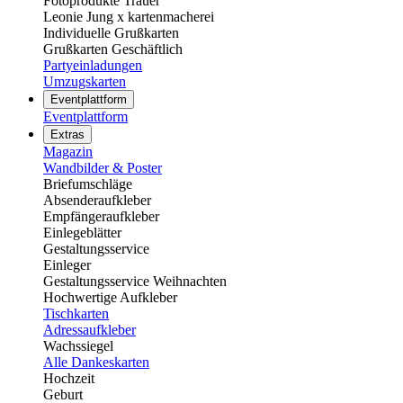
Fotoprodukte Trauer
Leonie Jung x kartenmacherei
Individuelle Grußkarten
Grußkarten Geschäftlich
Partyeinladungen
Umzugskarten
Eventplattform
Eventplattform
Extras
Magazin
Wandbilder & Poster
Briefumschläge
Absenderaufkleber
Empfängeraufkleber
Einlegeblätter
Gestaltungsservice
Einleger
Gestaltungsservice Weihnachten
Hochwertige Aufkleber
Tischkarten
Adressaufkleber
Wachssiegel
Alle Dankeskarten
Hochzeit
Geburt