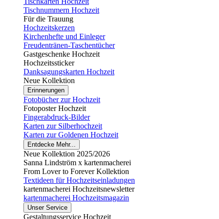
Tischkarten Hochzeit
Tischnummern Hochzeit
Für die Trauung
Hochzeitskerzen
Kirchenhefte und Einleger
Freudentränen-Taschentücher
Gastgeschenke Hochzeit
Hochzeitssticker
Danksagungskarten Hochzeit
Neue Kollektion
Erinnerungen
Fotobücher zur Hochzeit
Fotoposter Hochzeit
Fingerabdruck-Bilder
Karten zur Silberhochzeit
Karten zur Goldenen Hochzeit
Entdecke Mehr...
Neue Kollektion 2025/2026
Sanna Lindström x kartenmacherei
From Lover to Forever Kollektion
Textideen für Hochzeitseinladungen
kartenmacherei Hochzeitsnewsletter
kartenmacherei Hochzeitsmagazin
Unser Service
Gestaltungsservice Hochzeit