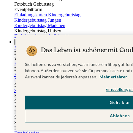
Fotobuch Geburtstag
Eventplattform
Einladungskarten Kindergeburtstag
Kindergeburtstag Jungen
Kindergeburtstag Mädchen
Kindergeburtstag Unisex
Einladungskarten 1. Geburtstag
Fotogeschenke
Alle Fotogeschenke
Das Leben ist schöner mit Cook
Fotobücher
Wandbilder & Poster
Bilderboxen
Sie helfen uns zu verstehen, was in unserem Shop gut funk
Fotohalter
können. Außerdem nutzen wir sie für personalisierte und 
Bilderrahmen
Auswahl kannst du jederzeit anpassen.
Mehr erfahren.
Notizbücher
Stoffeinband mit Foto
Einstellunge
Softcover mit Foto
Stoffeinband mit Veredelung
Softcover mit Veredelung
Geht klar
Fotobücher
Hardcover
Ablehnen
Softcover
Stoffeinband
Layflat