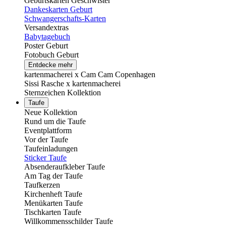
Geburtskarten Geschwister
Dankeskarten Geburt
Schwangerschafts-Karten
Versandextras
Babytagebuch
Poster Geburt
Fotobuch Geburt
Entdecke mehr
kartenmacherei x Cam Cam Copenhagen
Sissi Rasche x kartenmacherei
Sternzeichen Kollektion
Taufe
Neue Kollektion
Rund um die Taufe
Eventplattform
Vor der Taufe
Taufeinladungen
Sticker Taufe
Absenderaufkleber Taufe
Am Tag der Taufe
Taufkerzen
Kirchenheft Taufe
Menükarten Taufe
Tischkarten Taufe
Willkommensschilder Taufe