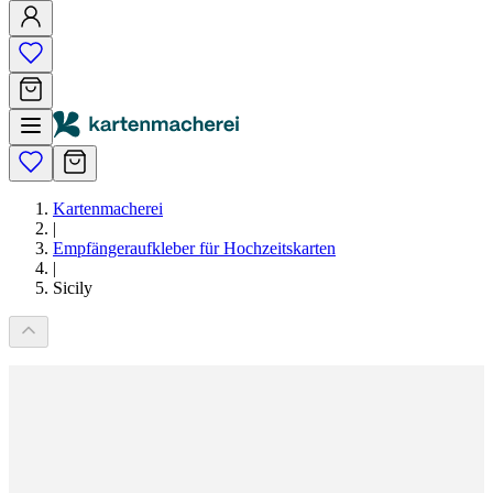
Kartenmacherei
|
Empfängeraufkleber für Hochzeitskarten
|
Sicily