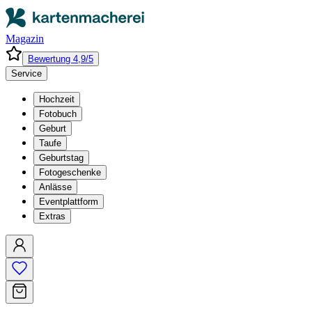
Magazin
Bewertung 4,9/5
Service
Hochzeit
Fotobuch
Geburt
Taufe
Geburtstag
Fotogeschenke
Anlässe
Eventplattform
Extras