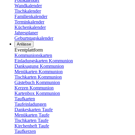
Fotokalender
Wandkalender
Tischkalender
Familienkalender
Terminkalender
Küchenkalender
Jahresplaner
Geburtstagskalender
Anlässe
Eventplattform
Kommunionskarten
Einladungskarten Kommunion
Danksagung Kommunion
Menükarten Kommunion
Tischkarten Kommunion
Gästebuch Kommunion
Kerzen Kommunion
Kartenbox Kommunion
Taufkarten
Taufeinladungen
Dankeskarten Taufe
Menükarten Taufe
Tischkarten Taufe
Kirchenheft Taufe
Taufkerzen