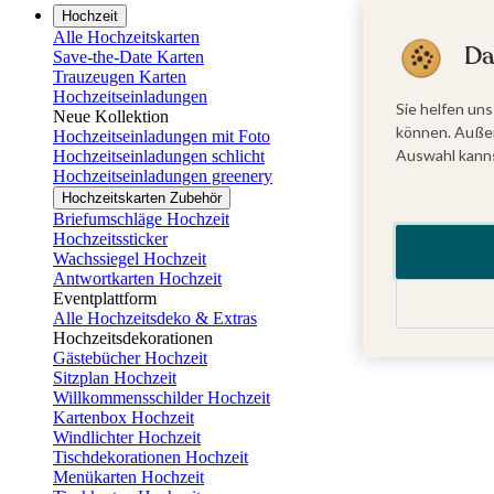
Hochzeit
Alle Hochzeitskarten
Da
Save-the-Date Karten
Trauzeugen Karten
Hochzeitseinladungen
Sie helfen uns
Neue Kollektion
können. Außer
Hochzeitseinladungen mit Foto
Auswahl kanns
Hochzeitseinladungen schlicht
Hochzeitseinladungen greenery
Hochzeitskarten Zubehör
Briefumschläge Hochzeit
Hochzeitssticker
Wachssiegel Hochzeit
Antwortkarten Hochzeit
Eventplattform
Alle Hochzeitsdeko & Extras
Hochzeitsdekorationen
Gästebücher Hochzeit
Sitzplan Hochzeit
Willkommensschilder Hochzeit
Kartenbox Hochzeit
Windlichter Hochzeit
Tischdekorationen Hochzeit
Menükarten Hochzeit