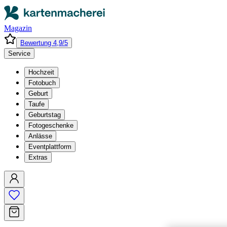
Magazin
Bewertung 4,9/5
Service
Hochzeit
Fotobuch
Geburt
Taufe
Geburtstag
Fotogeschenke
Anlässe
Eventplattform
Extras