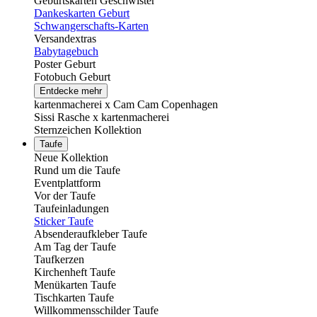
Geburtskarten Geschwister
Dankeskarten Geburt
Schwangerschafts-Karten
Versandextras
Babytagebuch
Poster Geburt
Fotobuch Geburt
Entdecke mehr
kartenmacherei x Cam Cam Copenhagen
Sissi Rasche x kartenmacherei
Sternzeichen Kollektion
Taufe
Neue Kollektion
Rund um die Taufe
Eventplattform
Vor der Taufe
Taufeinladungen
Sticker Taufe
Absenderaufkleber Taufe
Am Tag der Taufe
Taufkerzen
Kirchenheft Taufe
Menükarten Taufe
Tischkarten Taufe
Willkommensschilder Taufe