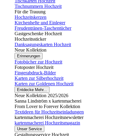
Tischkarten Hochzeit
Tischnummern Hochzeit
Für die Trauung
Hochzeitskerzen
Kirchenhefte und Einleger
Freudentränen-Taschentücher
Gastgeschenke Hochzeit
Hochzeitssticker
Danksagungskarten Hochzeit
Neue Kollektion
Erinnerungen
Fotobücher zur Hochzeit
Fotoposter Hochzeit
Fingerabdruck-Bilder
Karten zur Silberhochzeit
Karten zur Goldenen Hochzeit
Entdecke Mehr...
Neue Kollektion 2025/2026
Sanna Lindström x kartenmacherei
From Lover to Forever Kollektion
Textideen für Hochzeitseinladungen
kartenmacherei Hochzeitsnewsletter
kartenmacherei Hochzeitsmagazin
Unser Service
Gestaltungsservice Hochzeit