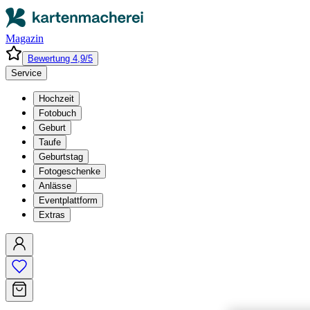
Magazin
Bewertung 4,9/5
Service
Hochzeit
Fotobuch
Geburt
Taufe
Geburtstag
Fotogeschenke
Anlässe
Eventplattform
Extras