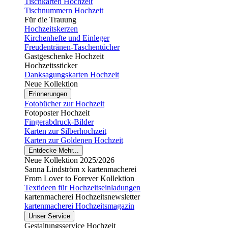
Tischkarten Hochzeit
Tischnummern Hochzeit
Für die Trauung
Hochzeitskerzen
Kirchenhefte und Einleger
Freudentränen-Taschentücher
Gastgeschenke Hochzeit
Hochzeitssticker
Danksagungskarten Hochzeit
Neue Kollektion
Erinnerungen
Fotobücher zur Hochzeit
Fotoposter Hochzeit
Fingerabdruck-Bilder
Karten zur Silberhochzeit
Karten zur Goldenen Hochzeit
Entdecke Mehr...
Neue Kollektion 2025/2026
Sanna Lindström x kartenmacherei
From Lover to Forever Kollektion
Textideen für Hochzeitseinladungen
kartenmacherei Hochzeitsnewsletter
kartenmacherei Hochzeitsmagazin
Unser Service
Gestaltungsservice Hochzeit