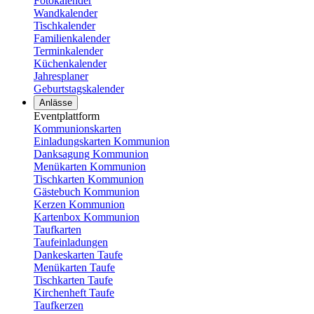
Fotokalender
Wandkalender
Tischkalender
Familienkalender
Terminkalender
Küchenkalender
Jahresplaner
Geburtstagskalender
Anlässe
Eventplattform
Kommunionskarten
Einladungskarten Kommunion
Danksagung Kommunion
Menükarten Kommunion
Tischkarten Kommunion
Gästebuch Kommunion
Kerzen Kommunion
Kartenbox Kommunion
Taufkarten
Taufeinladungen
Dankeskarten Taufe
Menükarten Taufe
Tischkarten Taufe
Kirchenheft Taufe
Taufkerzen