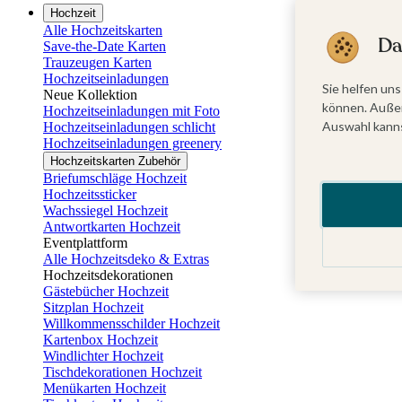
Hochzeit
Alle Hochzeitskarten
Da
Save-the-Date Karten
Trauzeugen Karten
Hochzeitseinladungen
Sie helfen uns
Neue Kollektion
können. Außer
Hochzeitseinladungen mit Foto
Auswahl kanns
Hochzeitseinladungen schlicht
Hochzeitseinladungen greenery
Hochzeitskarten Zubehör
Briefumschläge Hochzeit
Hochzeitssticker
Wachssiegel Hochzeit
Antwortkarten Hochzeit
Eventplattform
Alle Hochzeitsdeko & Extras
Hochzeitsdekorationen
Gästebücher Hochzeit
Sitzplan Hochzeit
Willkommensschilder Hochzeit
Kartenbox Hochzeit
Windlichter Hochzeit
Tischdekorationen Hochzeit
Menükarten Hochzeit