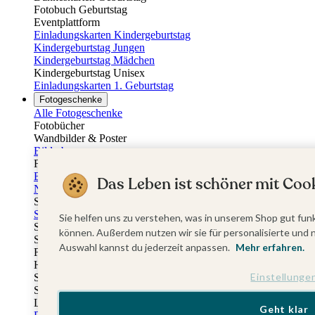
Fotobuch Geburtstag
Eventplattform
Einladungskarten Kindergeburtstag
Kindergeburtstag Jungen
Kindergeburtstag Mädchen
Kindergeburtstag Unisex
Einladungskarten 1. Geburtstag
Fotogeschenke
Alle Fotogeschenke
Fotobücher
Wandbilder & Poster
Bilderboxen
Fotohalter
Bilderrahmen
Das Leben ist schöner mit Cook
Notizbücher
Stoffeinband mit Foto
Softcover mit Foto
Sie helfen uns zu verstehen, was in unserem Shop gut funk
Stoffeinband mit Veredelung
können. Außerdem nutzen wir sie für personalisierte und 
Softcover mit Veredelung
Auswahl kannst du jederzeit anpassen.
Mehr erfahren.
Fotobücher
Hardcover
Einstellunge
Softcover
Stoffeinband
Layflat
Geht klar