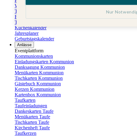
Fotokalender
Wandkalender
Tischkalender
Nur Notwendi
Familienkalender
Terminkalender
Küchenkalender
Jahresplaner
Geburtstagskalender
Anlässe
Eventplattform
Kommunionskarten
Einladungskarten Kommunion
Danksagung Kommunion
Menükarten Kommunion
Tischkarten Kommunion
Gästebuch Kommunion
Kerzen Kommunion
Kartenbox Kommunion
Taufkarten
Taufeinladungen
Dankeskarten Taufe
Menükarten Taufe
Tischkarten Taufe
Kirchenheft Taufe
Taufkerzen