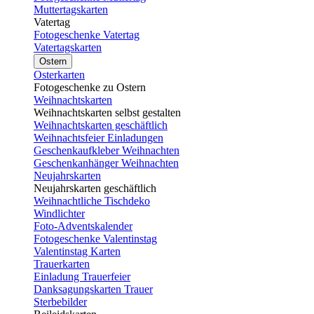
Muttertagskarten
Vatertag
Fotogeschenke Vatertag
Vatertagskarten
Ostern
Osterkarten
Fotogeschenke zu Ostern
Weihnachtskarten
Weihnachtskarten selbst gestalten
Weihnachtskarten geschäftlich
Weihnachtsfeier Einladungen
Geschenkaufkleber Weihnachten
Geschenkanhänger Weihnachten
Neujahrskarten
Neujahrskarten geschäftlich
Weihnachtliche Tischdeko
Windlichter
Foto-Adventskalender
Fotogeschenke Valentinstag
Valentinstag Karten
Trauerkarten
Einladung Trauerfeier
Danksagungskarten Trauer
Sterbebilder