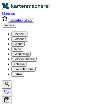
Magazin
Bewertung 4,9/5
Service
Hochzeit
Fotobuch
Geburt
Taufe
Geburtstag
Fotogeschenke
Anlässe
Eventplattform
Extras