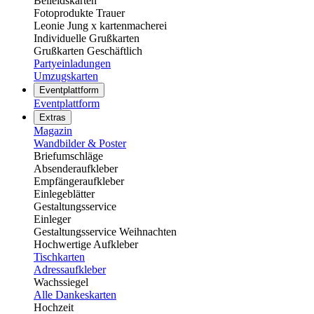
Beileidskarten
Fotoprodukte Trauer
Leonie Jung x kartenmacherei
Individuelle Grußkarten
Grußkarten Geschäftlich
Partyeinladungen
Umzugskarten
Eventplattform
Eventplattform
Extras
Magazin
Wandbilder & Poster
Briefumschläge
Absenderaufkleber
Empfängeraufkleber
Einlegeblätter
Gestaltungsservice
Einleger
Gestaltungsservice Weihnachten
Hochwertige Aufkleber
Tischkarten
Adressaufkleber
Wachssiegel
Alle Dankeskarten
Hochzeit