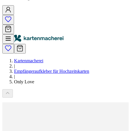
Kartenmacherei
|
Empfängeraufkleber für Hochzeitskarten
|
Only Love