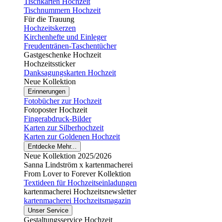
Tischkarten Hochzeit
Tischnummern Hochzeit
Für die Trauung
Hochzeitskerzen
Kirchenhefte und Einleger
Freudentränen-Taschentücher
Gastgeschenke Hochzeit
Hochzeitssticker
Danksagungskarten Hochzeit
Neue Kollektion
Erinnerungen
Fotobücher zur Hochzeit
Fotoposter Hochzeit
Fingerabdruck-Bilder
Karten zur Silberhochzeit
Karten zur Goldenen Hochzeit
Entdecke Mehr...
Neue Kollektion 2025/2026
Sanna Lindström x kartenmacherei
From Lover to Forever Kollektion
Textideen für Hochzeitseinladungen
kartenmacherei Hochzeitsnewsletter
kartenmacherei Hochzeitsmagazin
Unser Service
Gestaltungsservice Hochzeit