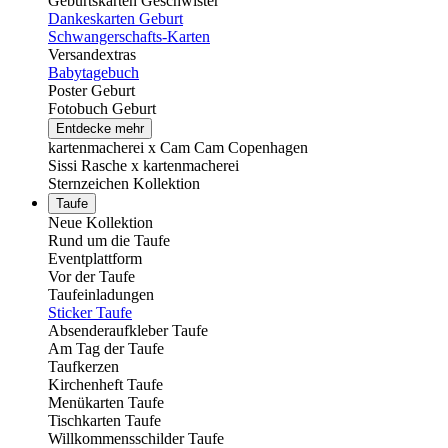
Geburtskarten Geschwister
Dankeskarten Geburt
Schwangerschafts-Karten
Versandextras
Babytagebuch
Poster Geburt
Fotobuch Geburt
Entdecke mehr
kartenmacherei x Cam Cam Copenhagen
Sissi Rasche x kartenmacherei
Sternzeichen Kollektion
Taufe
Neue Kollektion
Rund um die Taufe
Eventplattform
Vor der Taufe
Taufeinladungen
Sticker Taufe
Absenderaufkleber Taufe
Am Tag der Taufe
Taufkerzen
Kirchenheft Taufe
Menükarten Taufe
Tischkarten Taufe
Willkommensschilder Taufe