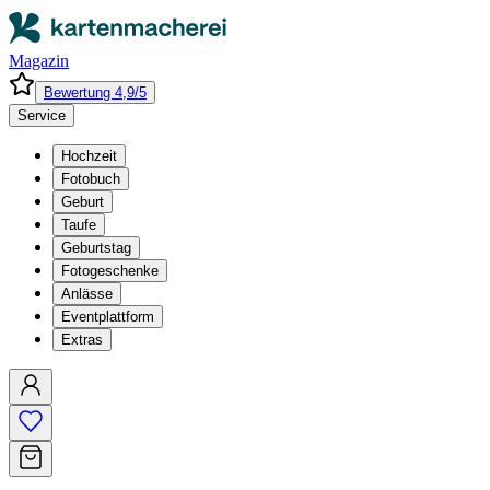
Magazin
Bewertung 4,9/5
Service
Hochzeit
Fotobuch
Geburt
Taufe
Geburtstag
Fotogeschenke
Anlässe
Eventplattform
Extras