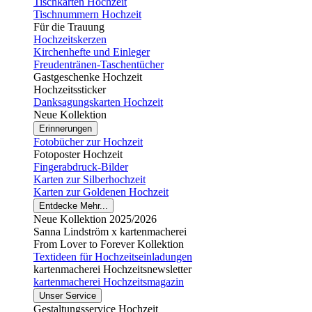
Tischkarten Hochzeit
Tischnummern Hochzeit
Für die Trauung
Hochzeitskerzen
Kirchenhefte und Einleger
Freudentränen-Taschentücher
Gastgeschenke Hochzeit
Hochzeitssticker
Danksagungskarten Hochzeit
Neue Kollektion
Erinnerungen
Fotobücher zur Hochzeit
Fotoposter Hochzeit
Fingerabdruck-Bilder
Karten zur Silberhochzeit
Karten zur Goldenen Hochzeit
Entdecke Mehr...
Neue Kollektion 2025/2026
Sanna Lindström x kartenmacherei
From Lover to Forever Kollektion
Textideen für Hochzeitseinladungen
kartenmacherei Hochzeitsnewsletter
kartenmacherei Hochzeitsmagazin
Unser Service
Gestaltungsservice Hochzeit