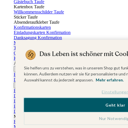
Gästebuch Taufe
Kartenbox Taufe
Willkommensschilder Taufe
Sticker Taufe
Absenderaufkleber Taufe
Konfirmationskarten
Einladungskarten Konfirmation
Danksagung Konfirmation
Menükarten Konfirmation
Tischkarten Konfirmation
Das Leben ist schöner mit Cook
Gästebuch Konfirmation
Kerzen Konfirmation
Aufkleber zum Anlass Ihres Kindes
Sie helfen uns zu verstehen, was in unserem Shop gut funk
Firmungskarten
können. Außerdem nutzen wir sie für personalisierte und 
Einladungskarten Firmung
Dankeskarten Firmung
Auswahl kannst du jederzeit anpassen.
Mehr erfahren.
Jugendweihekarten
Einladungskarten Jugendweihe
Einstellunge
Dankeskarten Jugendweihe
Einschulungskarten
Geht klar
Einladungskarten Einschulung
Danksagung Einschulung
Muttertag
Nur Notwendi
Fotogeschenke Muttertag
Muttertagskarten