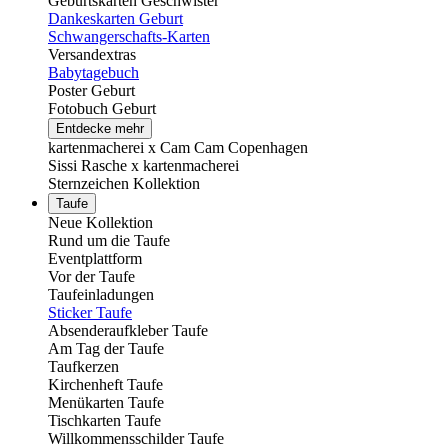
Geburtskarten Geschwister
Dankeskarten Geburt
Schwangerschafts-Karten
Versandextras
Babytagebuch
Poster Geburt
Fotobuch Geburt
Entdecke mehr
kartenmacherei x Cam Cam Copenhagen
Sissi Rasche x kartenmacherei
Sternzeichen Kollektion
Taufe
Neue Kollektion
Rund um die Taufe
Eventplattform
Vor der Taufe
Taufeinladungen
Sticker Taufe
Absenderaufkleber Taufe
Am Tag der Taufe
Taufkerzen
Kirchenheft Taufe
Menükarten Taufe
Tischkarten Taufe
Willkommensschilder Taufe