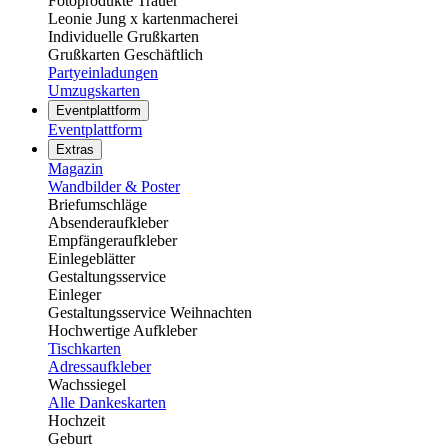
Fotoprodukte Trauer
Leonie Jung x kartenmacherei
Individuelle Grußkarten
Grußkarten Geschäftlich
Partyeinladungen
Umzugskarten
Eventplattform
Eventplattform
Extras
Magazin
Wandbilder & Poster
Briefumschläge
Absenderaufkleber
Empfängeraufkleber
Einlegeblätter
Gestaltungsservice
Einleger
Gestaltungsservice Weihnachten
Hochwertige Aufkleber
Tischkarten
Adressaufkleber
Wachssiegel
Alle Dankeskarten
Hochzeit
Geburt