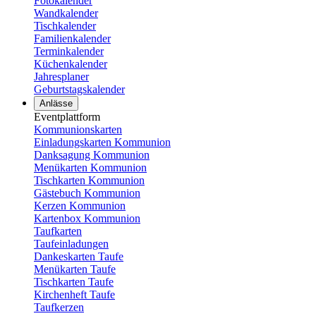
Fotokalender
Wandkalender
Tischkalender
Familienkalender
Terminkalender
Küchenkalender
Jahresplaner
Geburtstagskalender
Anlässe
Eventplattform
Kommunionskarten
Einladungskarten Kommunion
Danksagung Kommunion
Menükarten Kommunion
Tischkarten Kommunion
Gästebuch Kommunion
Kerzen Kommunion
Kartenbox Kommunion
Taufkarten
Taufeinladungen
Dankeskarten Taufe
Menükarten Taufe
Tischkarten Taufe
Kirchenheft Taufe
Taufkerzen