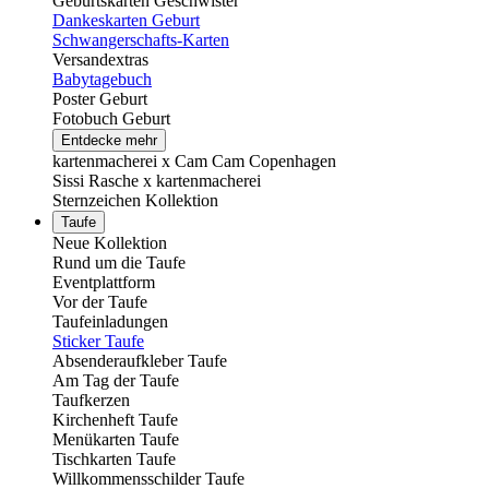
Geburtskarten Geschwister
Dankeskarten Geburt
Schwangerschafts-Karten
Versandextras
Babytagebuch
Poster Geburt
Fotobuch Geburt
Entdecke mehr
kartenmacherei x Cam Cam Copenhagen
Sissi Rasche x kartenmacherei
Sternzeichen Kollektion
Taufe
Neue Kollektion
Rund um die Taufe
Eventplattform
Vor der Taufe
Taufeinladungen
Sticker Taufe
Absenderaufkleber Taufe
Am Tag der Taufe
Taufkerzen
Kirchenheft Taufe
Menükarten Taufe
Tischkarten Taufe
Willkommensschilder Taufe