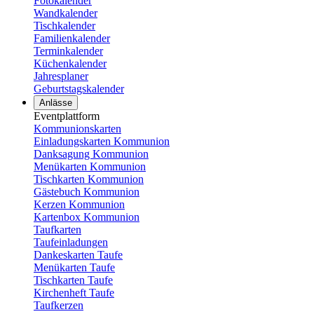
Fotokalender
Wandkalender
Tischkalender
Familienkalender
Terminkalender
Küchenkalender
Jahresplaner
Geburtstagskalender
Anlässe
Eventplattform
Kommunionskarten
Einladungskarten Kommunion
Danksagung Kommunion
Menükarten Kommunion
Tischkarten Kommunion
Gästebuch Kommunion
Kerzen Kommunion
Kartenbox Kommunion
Taufkarten
Taufeinladungen
Dankeskarten Taufe
Menükarten Taufe
Tischkarten Taufe
Kirchenheft Taufe
Taufkerzen