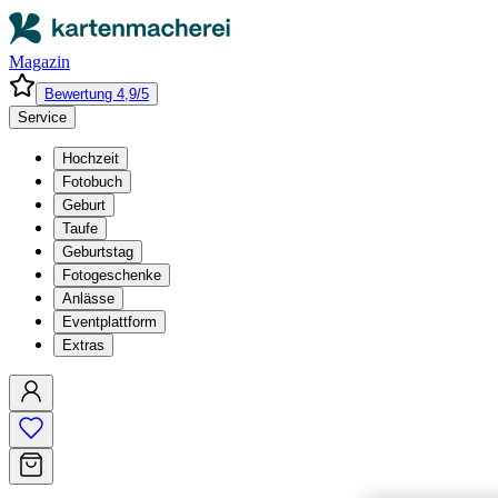
Magazin
Bewertung 4,9/5
Service
Hochzeit
Fotobuch
Geburt
Taufe
Geburtstag
Fotogeschenke
Anlässe
Eventplattform
Extras