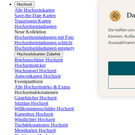
Hochzeit
Alle Hochzeitskarten
Da
Save-the-Date Karten
Trauzeugen Karten
Hochzeitseinladungen
Sie helfen uns
Neue Kollektion
können. Außer
Hochzeitseinladungen mit Foto
Auswahl kanns
Hochzeitseinladungen schlicht
Hochzeitseinladungen greenery
Hochzeitskarten Zubehör
Briefumschläge Hochzeit
Hochzeitssticker
Wachssiegel Hochzeit
Antwortkarten Hochzeit
Eventplattform
Alle Hochzeitsdeko & Extras
Hochzeitsdekorationen
Gästebücher Hochzeit
Sitzplan Hochzeit
Willkommensschilder Hochzeit
Kartenbox Hochzeit
Windlichter Hochzeit
Tischdekorationen Hochzeit
Menükarten Hochzeit