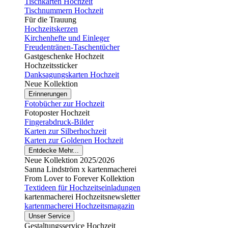
Tischkarten Hochzeit
Tischnummern Hochzeit
Für die Trauung
Hochzeitskerzen
Kirchenhefte und Einleger
Freudentränen-Taschentücher
Gastgeschenke Hochzeit
Hochzeitssticker
Danksagungskarten Hochzeit
Neue Kollektion
Erinnerungen
Fotobücher zur Hochzeit
Fotoposter Hochzeit
Fingerabdruck-Bilder
Karten zur Silberhochzeit
Karten zur Goldenen Hochzeit
Entdecke Mehr...
Neue Kollektion 2025/2026
Sanna Lindström x kartenmacherei
From Lover to Forever Kollektion
Textideen für Hochzeitseinladungen
kartenmacherei Hochzeitsnewsletter
kartenmacherei Hochzeitsmagazin
Unser Service
Gestaltungsservice Hochzeit