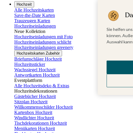
Hochzeit
Alle Hochzeitskarten
Da
Save-the-Date Karten
Trauzeugen Karten
Hochzeitseinladungen
Sie helfen uns
Neue Kollektion
können. Außer
Hochzeitseinladungen mit Foto
Auswahl kanns
Hochzeitseinladungen schlicht
Hochzeitseinladungen greenery
Hochzeitskarten Zubehör
Briefumschläge Hochzeit
Hochzeitssticker
Wachssiegel Hochzeit
Antwortkarten Hochzeit
Eventplattform
Alle Hochzeitsdeko & Extras
Hochzeitsdekorationen
Gästebücher Hochzeit
Sitzplan Hochzeit
Willkommensschilder Hochzeit
Kartenbox Hochzeit
Windlichter Hochzeit
Tischdekorationen Hochzeit
Menükarten Hochzeit