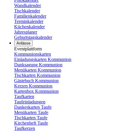
Fotokalender
Wandkalender
Tischkalender
Familienkalender
Terminkalender
Küchenkalender
Jahresplaner
Geburtstagskalender
Anlässe
Eventplattform
Kommunionskarten
Einladungskarten Kommunion
Danksagung Kommunion
Menükarten Kommunion
Tischkarten Kommunion
Gästebuch Kommunion
Kerzen Kommunion
Kartenbox Kommunion
Taufkarten
Taufeinladungen
Dankeskarten Taufe
Menükarten Taufe
Tischkarten Taufe
Kirchenheft Taufe
Taufkerzen