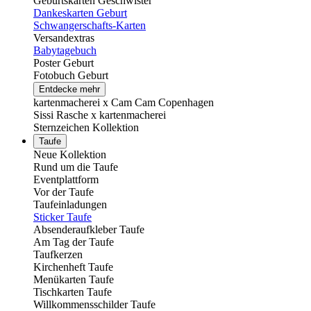
Geburtskarten Geschwister
Dankeskarten Geburt
Schwangerschafts-Karten
Versandextras
Babytagebuch
Poster Geburt
Fotobuch Geburt
Entdecke mehr
kartenmacherei x Cam Cam Copenhagen
Sissi Rasche x kartenmacherei
Sternzeichen Kollektion
Taufe
Neue Kollektion
Rund um die Taufe
Eventplattform
Vor der Taufe
Taufeinladungen
Sticker Taufe
Absenderaufkleber Taufe
Am Tag der Taufe
Taufkerzen
Kirchenheft Taufe
Menükarten Taufe
Tischkarten Taufe
Willkommensschilder Taufe