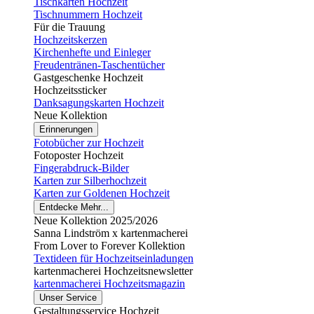
Tischkarten Hochzeit
Tischnummern Hochzeit
Für die Trauung
Hochzeitskerzen
Kirchenhefte und Einleger
Freudentränen-Taschentücher
Gastgeschenke Hochzeit
Hochzeitssticker
Danksagungskarten Hochzeit
Neue Kollektion
Erinnerungen
Fotobücher zur Hochzeit
Fotoposter Hochzeit
Fingerabdruck-Bilder
Karten zur Silberhochzeit
Karten zur Goldenen Hochzeit
Entdecke Mehr...
Neue Kollektion 2025/2026
Sanna Lindström x kartenmacherei
From Lover to Forever Kollektion
Textideen für Hochzeitseinladungen
kartenmacherei Hochzeitsnewsletter
kartenmacherei Hochzeitsmagazin
Unser Service
Gestaltungsservice Hochzeit