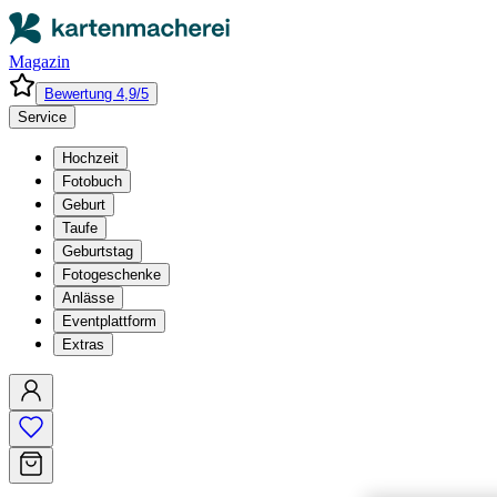
Magazin
Bewertung 4,9/5
Service
Hochzeit
Fotobuch
Geburt
Taufe
Geburtstag
Fotogeschenke
Anlässe
Eventplattform
Extras