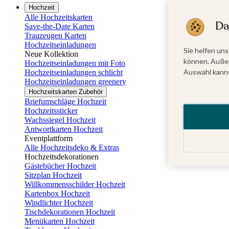
Hochzeit
Alle Hochzeitskarten
Da
Save-the-Date Karten
Trauzeugen Karten
Hochzeitseinladungen
Sie helfen uns
Neue Kollektion
können. Außer
Hochzeitseinladungen mit Foto
Auswahl kanns
Hochzeitseinladungen schlicht
Hochzeitseinladungen greenery
Hochzeitskarten Zubehör
Briefumschläge Hochzeit
Hochzeitssticker
Wachssiegel Hochzeit
Antwortkarten Hochzeit
Eventplattform
Alle Hochzeitsdeko & Extras
Hochzeitsdekorationen
Gästebücher Hochzeit
Sitzplan Hochzeit
Willkommensschilder Hochzeit
Kartenbox Hochzeit
Windlichter Hochzeit
Tischdekorationen Hochzeit
Menükarten Hochzeit