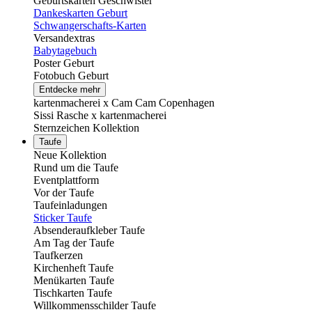
Geburtskarten Geschwister
Dankeskarten Geburt
Schwangerschafts-Karten
Versandextras
Babytagebuch
Poster Geburt
Fotobuch Geburt
Entdecke mehr
kartenmacherei x Cam Cam Copenhagen
Sissi Rasche x kartenmacherei
Sternzeichen Kollektion
Taufe
Neue Kollektion
Rund um die Taufe
Eventplattform
Vor der Taufe
Taufeinladungen
Sticker Taufe
Absenderaufkleber Taufe
Am Tag der Taufe
Taufkerzen
Kirchenheft Taufe
Menükarten Taufe
Tischkarten Taufe
Willkommensschilder Taufe