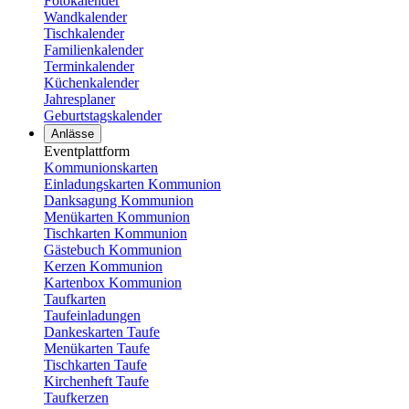
Fotokalender
Wandkalender
Tischkalender
Familienkalender
Terminkalender
Küchenkalender
Jahresplaner
Geburtstagskalender
Anlässe
Eventplattform
Kommunionskarten
Einladungskarten Kommunion
Danksagung Kommunion
Menükarten Kommunion
Tischkarten Kommunion
Gästebuch Kommunion
Kerzen Kommunion
Kartenbox Kommunion
Taufkarten
Taufeinladungen
Dankeskarten Taufe
Menükarten Taufe
Tischkarten Taufe
Kirchenheft Taufe
Taufkerzen