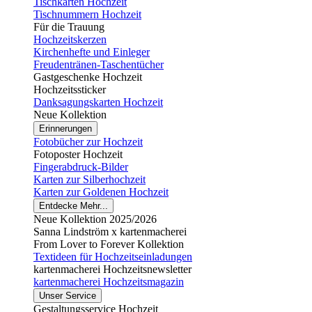
Tischkarten Hochzeit
Tischnummern Hochzeit
Für die Trauung
Hochzeitskerzen
Kirchenhefte und Einleger
Freudentränen-Taschentücher
Gastgeschenke Hochzeit
Hochzeitssticker
Danksagungskarten Hochzeit
Neue Kollektion
Erinnerungen
Fotobücher zur Hochzeit
Fotoposter Hochzeit
Fingerabdruck-Bilder
Karten zur Silberhochzeit
Karten zur Goldenen Hochzeit
Entdecke Mehr...
Neue Kollektion 2025/2026
Sanna Lindström x kartenmacherei
From Lover to Forever Kollektion
Textideen für Hochzeitseinladungen
kartenmacherei Hochzeitsnewsletter
kartenmacherei Hochzeitsmagazin
Unser Service
Gestaltungsservice Hochzeit