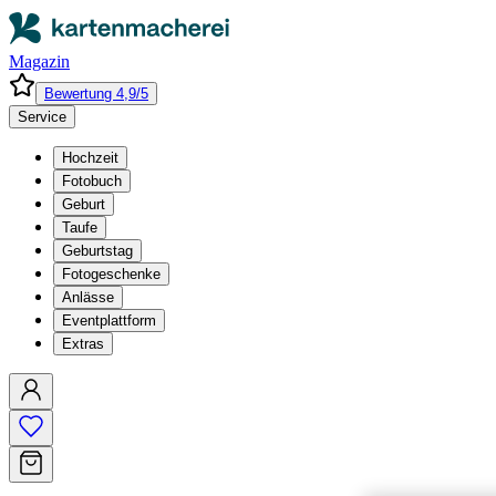
Magazin
Bewertung 4,9/5
Service
Hochzeit
Fotobuch
Geburt
Taufe
Geburtstag
Fotogeschenke
Anlässe
Eventplattform
Extras