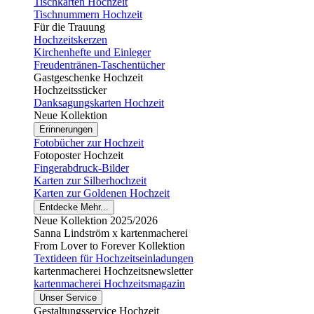
Tischkarten Hochzeit
Tischnummern Hochzeit
Für die Trauung
Hochzeitskerzen
Kirchenhefte und Einleger
Freudentränen-Taschentücher
Gastgeschenke Hochzeit
Hochzeitssticker
Danksagungskarten Hochzeit
Neue Kollektion
Erinnerungen
Fotobücher zur Hochzeit
Fotoposter Hochzeit
Fingerabdruck-Bilder
Karten zur Silberhochzeit
Karten zur Goldenen Hochzeit
Entdecke Mehr...
Neue Kollektion 2025/2026
Sanna Lindström x kartenmacherei
From Lover to Forever Kollektion
Textideen für Hochzeitseinladungen
kartenmacherei Hochzeitsnewsletter
kartenmacherei Hochzeitsmagazin
Unser Service
Gestaltungsservice Hochzeit