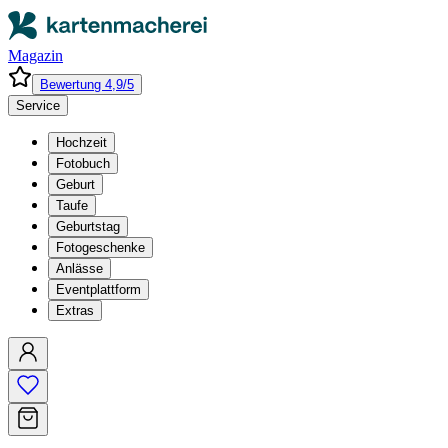
Magazin
Bewertung 4,9/5
Service
Hochzeit
Fotobuch
Geburt
Taufe
Geburtstag
Fotogeschenke
Anlässe
Eventplattform
Extras