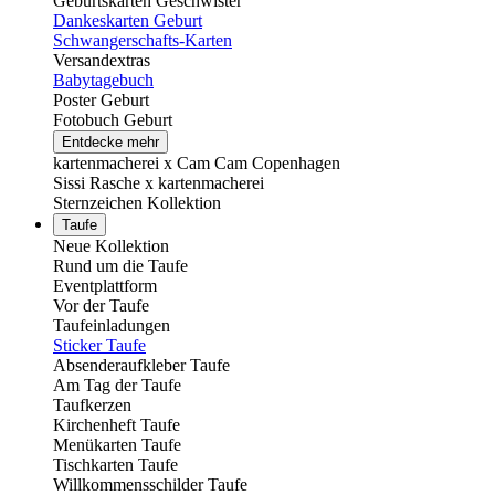
Geburtskarten Geschwister
Dankeskarten Geburt
Schwangerschafts-Karten
Versandextras
Babytagebuch
Poster Geburt
Fotobuch Geburt
Entdecke mehr
kartenmacherei x Cam Cam Copenhagen
Sissi Rasche x kartenmacherei
Sternzeichen Kollektion
Taufe
Neue Kollektion
Rund um die Taufe
Eventplattform
Vor der Taufe
Taufeinladungen
Sticker Taufe
Absenderaufkleber Taufe
Am Tag der Taufe
Taufkerzen
Kirchenheft Taufe
Menükarten Taufe
Tischkarten Taufe
Willkommensschilder Taufe