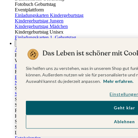
Fotobuch Geburtstag
Eventplattform
Einladungskarten Kindergeburtstag
Kindergeburtstag Jungen
Kindergeburtstag Mädchen
Kindergeburtstag Unisex
Einladungskarten 1. Geburtstag
Fotogeschenke
Alle Fotogeschenke
Das Leben ist schöner mit Cook
Fotobücher
Wandbilder & Poster
Bilderboxen
Sie helfen uns zu verstehen, was in unserem Shop gut funk
Fotohalter
können. Außerdem nutzen wir sie für personalisierte und 
Bilderrahmen
Auswahl kannst du jederzeit anpassen.
Mehr erfahren.
Notizbücher
Stoffeinband mit Foto
Softcover mit Foto
Einstellunge
Stoffeinband mit Veredelung
Softcover mit Veredelung
Geht klar
Fotobücher
Hardcover
Softcover
Ablehnen
Stoffeinband
Layflat