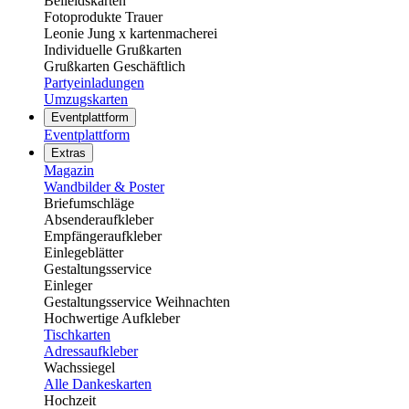
Beileidskarten
Fotoprodukte Trauer
Leonie Jung x kartenmacherei
Individuelle Grußkarten
Grußkarten Geschäftlich
Partyeinladungen
Umzugskarten
Eventplattform
Eventplattform
Extras
Magazin
Wandbilder & Poster
Briefumschläge
Absenderaufkleber
Empfängeraufkleber
Einlegeblätter
Gestaltungsservice
Einleger
Gestaltungsservice Weihnachten
Hochwertige Aufkleber
Tischkarten
Adressaufkleber
Wachssiegel
Alle Dankeskarten
Hochzeit