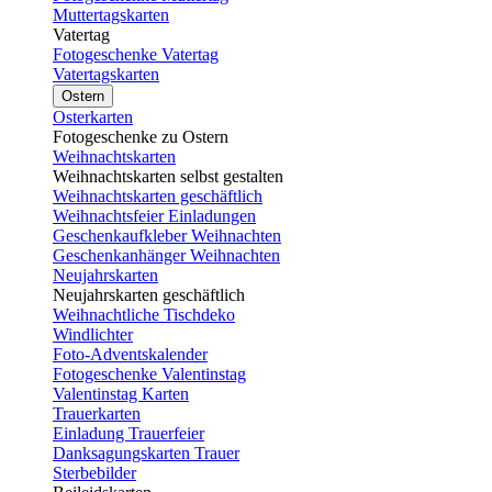
Muttertagskarten
Vatertag
Fotogeschenke Vatertag
Vatertagskarten
Ostern
Osterkarten
Fotogeschenke zu Ostern
Weihnachtskarten
Weihnachtskarten selbst gestalten
Weihnachtskarten geschäftlich
Weihnachtsfeier Einladungen
Geschenkaufkleber Weihnachten
Geschenkanhänger Weihnachten
Neujahrskarten
Neujahrskarten geschäftlich
Weihnachtliche Tischdeko
Windlichter
Foto-Adventskalender
Fotogeschenke Valentinstag
Valentinstag Karten
Trauerkarten
Einladung Trauerfeier
Danksagungskarten Trauer
Sterbebilder