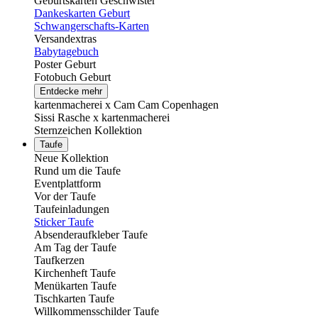
Geburtskarten Geschwister
Dankeskarten Geburt
Schwangerschafts-Karten
Versandextras
Babytagebuch
Poster Geburt
Fotobuch Geburt
Entdecke mehr
kartenmacherei x Cam Cam Copenhagen
Sissi Rasche x kartenmacherei
Sternzeichen Kollektion
Taufe
Neue Kollektion
Rund um die Taufe
Eventplattform
Vor der Taufe
Taufeinladungen
Sticker Taufe
Absenderaufkleber Taufe
Am Tag der Taufe
Taufkerzen
Kirchenheft Taufe
Menükarten Taufe
Tischkarten Taufe
Willkommensschilder Taufe