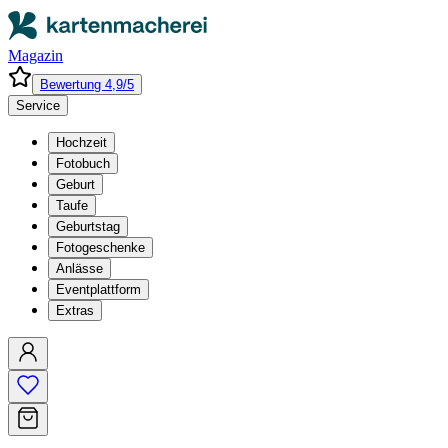
Magazin
Bewertung 4,9/5
Service
Hochzeit
Fotobuch
Geburt
Taufe
Geburtstag
Fotogeschenke
Anlässe
Eventplattform
Extras