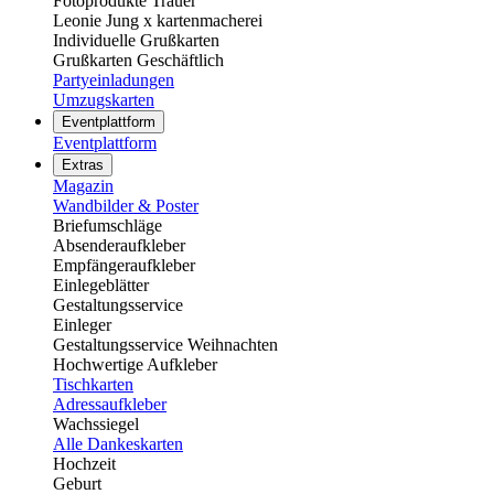
Fotoprodukte Trauer
Leonie Jung x kartenmacherei
Individuelle Grußkarten
Grußkarten Geschäftlich
Partyeinladungen
Umzugskarten
Eventplattform
Eventplattform
Extras
Magazin
Wandbilder & Poster
Briefumschläge
Absenderaufkleber
Empfängeraufkleber
Einlegeblätter
Gestaltungsservice
Einleger
Gestaltungsservice Weihnachten
Hochwertige Aufkleber
Tischkarten
Adressaufkleber
Wachssiegel
Alle Dankeskarten
Hochzeit
Geburt