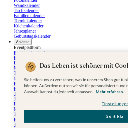
Fotokalender
Wandkalender
Tischkalender
Familienkalender
Terminkalender
Küchenkalender
Jahresplaner
Geburtstagskalender
Anlässe
Eventplattform
Kommunionskarten
Einladungskarten Kommunion
Danksagung Kommunion
Das Leben ist schöner mit Cook
Menükarten Kommunion
Tischkarten Kommunion
Gästebuch Kommunion
Sie helfen uns zu verstehen, was in unserem Shop gut funk
Kerzen Kommunion
können. Außerdem nutzen wir sie für personalisierte und 
Kartenbox Kommunion
Auswahl kannst du jederzeit anpassen.
Mehr erfahren.
Taufkarten
Taufeinladungen
Einstellunge
Dankeskarten Taufe
Menükarten Taufe
Tischkarten Taufe
Geht klar
Kirchenheft Taufe
Taufkerzen