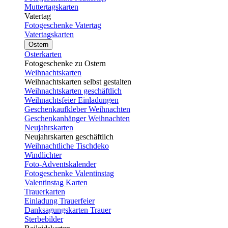
Muttertagskarten
Vatertag
Fotogeschenke Vatertag
Vatertagskarten
Ostern
Osterkarten
Fotogeschenke zu Ostern
Weihnachtskarten
Weihnachtskarten selbst gestalten
Weihnachtskarten geschäftlich
Weihnachtsfeier Einladungen
Geschenkaufkleber Weihnachten
Geschenkanhänger Weihnachten
Neujahrskarten
Neujahrskarten geschäftlich
Weihnachtliche Tischdeko
Windlichter
Foto-Adventskalender
Fotogeschenke Valentinstag
Valentinstag Karten
Trauerkarten
Einladung Trauerfeier
Danksagungskarten Trauer
Sterbebilder