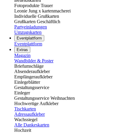
Beileidskarten
Fotoprodukte Trauer
Leonie Jung x kartenmacherei
Individuelle Grußkarten
Grußkarten Geschäftlich
Partyeinladungen
Umzugskarten
Eventplattform
Eventplattform
Extras
Magazin
Wandbilder & Poster
Briefumschläge
Absenderaufkleber
Empfängeraufkleber
Einlegeblätter
Gestaltungsservice
Einleger
Gestaltungsservice Weihnachten
Hochwertige Aufkleber
Tischkarten
Adressaufkleber
Wachssiegel
Alle Dankeskarten
Hochzeit