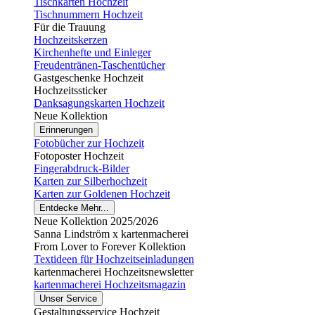
Tischkarten Hochzeit
Tischnummern Hochzeit
Für die Trauung
Hochzeitskerzen
Kirchenhefte und Einleger
Freudentränen-Taschentücher
Gastgeschenke Hochzeit
Hochzeitssticker
Danksagungskarten Hochzeit
Neue Kollektion
Erinnerungen
Fotobücher zur Hochzeit
Fotoposter Hochzeit
Fingerabdruck-Bilder
Karten zur Silberhochzeit
Karten zur Goldenen Hochzeit
Entdecke Mehr...
Neue Kollektion 2025/2026
Sanna Lindström x kartenmacherei
From Lover to Forever Kollektion
Textideen für Hochzeitseinladungen
kartenmacherei Hochzeitsnewsletter
kartenmacherei Hochzeitsmagazin
Unser Service
Gestaltungsservice Hochzeit