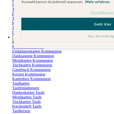
Fotokalender
Auswahl kannst du jederzeit anpassen.
Mehr erfahren.
Wandkalender
Tischkalender
Einstellunge
Familienkalender
Terminkalender
Küchenkalender
Geht klar
Jahresplaner
Geburtstagskalender
Nur Notwendi
Anlässe
Eventplattform
Kommunionskarten
Einladungskarten Kommunion
Danksagung Kommunion
Menükarten Kommunion
Tischkarten Kommunion
Gästebuch Kommunion
Kerzen Kommunion
Kartenbox Kommunion
Taufkarten
Taufeinladungen
Dankeskarten Taufe
Menükarten Taufe
Tischkarten Taufe
Kirchenheft Taufe
Taufkerzen