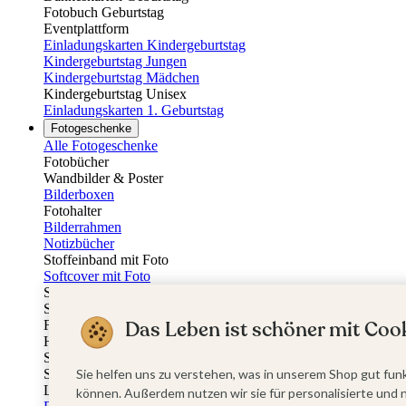
Fotobuch Geburtstag
Eventplattform
Einladungskarten Kindergeburtstag
Kindergeburtstag Jungen
Kindergeburtstag Mädchen
Kindergeburtstag Unisex
Einladungskarten 1. Geburtstag
Fotogeschenke
Alle Fotogeschenke
Fotobücher
Wandbilder & Poster
Bilderboxen
Fotohalter
Bilderrahmen
Notizbücher
Stoffeinband mit Foto
Softcover mit Foto
Stoffeinband mit Veredelung
Softcover mit Veredelung
Das Leben ist schöner mit Cook
Fotobücher
Hardcover
Softcover
Sie helfen uns zu verstehen, was in unserem Shop gut funk
Stoffeinband
Layflat
können. Außerdem nutzen wir sie für personalisierte und 