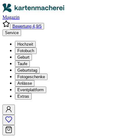
Magazin
Bewertung 4,9/5
Service
Hochzeit
Fotobuch
Geburt
Taufe
Geburtstag
Fotogeschenke
Anlässe
Eventplattform
Extras