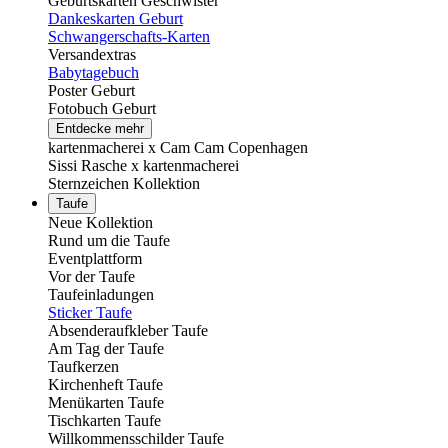
Geburtskarten Geschwister
Dankeskarten Geburt
Schwangerschafts-Karten
Versandextras
Babytagebuch
Poster Geburt
Fotobuch Geburt
Entdecke mehr
kartenmacherei x Cam Cam Copenhagen
Sissi Rasche x kartenmacherei
Sternzeichen Kollektion
Taufe
Neue Kollektion
Rund um die Taufe
Eventplattform
Vor der Taufe
Taufeinladungen
Sticker Taufe
Absenderaufkleber Taufe
Am Tag der Taufe
Taufkerzen
Kirchenheft Taufe
Menükarten Taufe
Tischkarten Taufe
Willkommensschilder Taufe