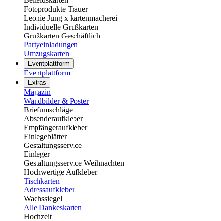
Beileidskarten
Fotoprodukte Trauer
Leonie Jung x kartenmacherei
Individuelle Grußkarten
Grußkarten Geschäftlich
Partyeinladungen
Umzugskarten
Eventplattform
Eventplattform
Extras
Magazin
Wandbilder & Poster
Briefumschläge
Absenderaufkleber
Empfängeraufkleber
Einlegeblätter
Gestaltungsservice
Einleger
Gestaltungsservice Weihnachten
Hochwertige Aufkleber
Tischkarten
Adressaufkleber
Wachssiegel
Alle Dankeskarten
Hochzeit