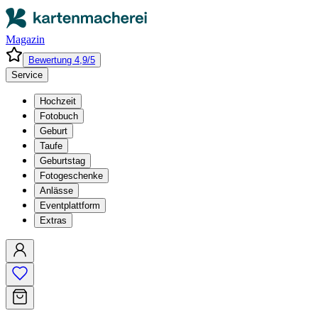
Magazin
Bewertung 4,9/5
Service
Hochzeit
Fotobuch
Geburt
Taufe
Geburtstag
Fotogeschenke
Anlässe
Eventplattform
Extras