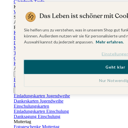
Gästebuch Taufe
Kartenbox Taufe
Willkommensschilder Taufe
Das Leben ist schöner mit Cook
Sticker Taufe
Absenderaufkleber Taufe
Fotobuch Taufe
Sie helfen uns zu verstehen, was in unserem Shop gut funk
Konfirmationskarten
können. Außerdem nutzen wir sie für personalisierte und 
Einladungskarten Konfirmation
Auswahl kannst du jederzeit anpassen.
Mehr erfahren.
Danksagung Konfirmation
Menükarten Konfirmation
Tischkarten Konfirmation
Einstellunge
Gästebuch Konfirmation
Kerzen Konfirmation
Geht klar
Aufkleber zum Anlass Ihres Kindes
Firmungskarten
Einladungskarten Firmung
Nur Notwendi
Dankeskarten Firmung
Jugendweihekarten
Einladungskarten Jugendweihe
Dankeskarten Jugendweihe
Einschulungskarten
Einladungskarten Einschulung
Danksagung Einschulung
Muttertag
Fotogeschenke Muttertag