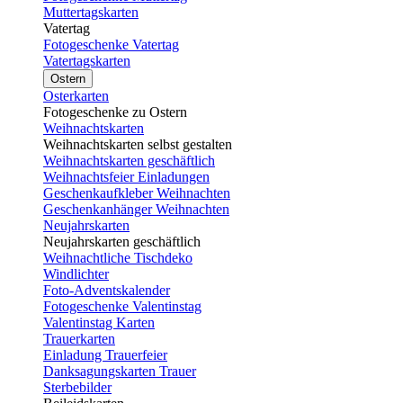
Muttertagskarten
Vatertag
Fotogeschenke Vatertag
Vatertagskarten
Ostern
Osterkarten
Fotogeschenke zu Ostern
Weihnachtskarten
Weihnachtskarten selbst gestalten
Weihnachtskarten geschäftlich
Weihnachtsfeier Einladungen
Geschenkaufkleber Weihnachten
Geschenkanhänger Weihnachten
Neujahrskarten
Neujahrskarten geschäftlich
Weihnachtliche Tischdeko
Windlichter
Foto-Adventskalender
Fotogeschenke Valentinstag
Valentinstag Karten
Trauerkarten
Einladung Trauerfeier
Danksagungskarten Trauer
Sterbebilder