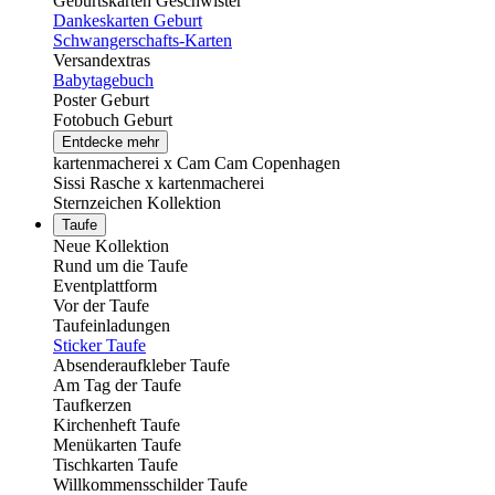
Geburtskarten Geschwister
Dankeskarten Geburt
Schwangerschafts-Karten
Versandextras
Babytagebuch
Poster Geburt
Fotobuch Geburt
Entdecke mehr
kartenmacherei x Cam Cam Copenhagen
Sissi Rasche x kartenmacherei
Sternzeichen Kollektion
Taufe
Neue Kollektion
Rund um die Taufe
Eventplattform
Vor der Taufe
Taufeinladungen
Sticker Taufe
Absenderaufkleber Taufe
Am Tag der Taufe
Taufkerzen
Kirchenheft Taufe
Menükarten Taufe
Tischkarten Taufe
Willkommensschilder Taufe