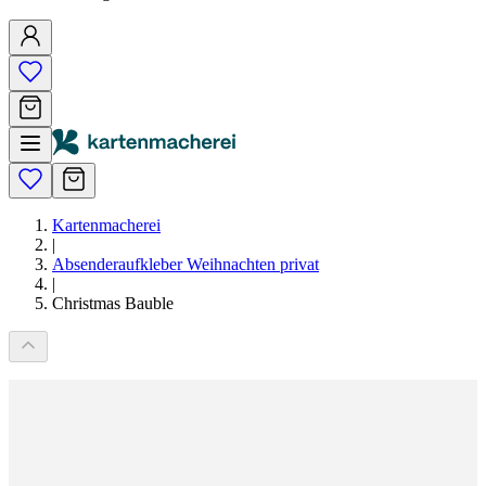
Kartenmacherei
|
Absenderaufkleber Weihnachten privat
|
Christmas Bauble