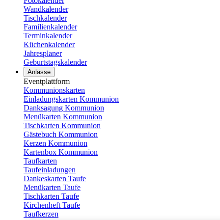
Fotokalender
Wandkalender
Tischkalender
Familienkalender
Terminkalender
Küchenkalender
Jahresplaner
Geburtstagskalender
Anlässe
Eventplattform
Kommunionskarten
Einladungskarten Kommunion
Danksagung Kommunion
Menükarten Kommunion
Tischkarten Kommunion
Gästebuch Kommunion
Kerzen Kommunion
Kartenbox Kommunion
Taufkarten
Taufeinladungen
Dankeskarten Taufe
Menükarten Taufe
Tischkarten Taufe
Kirchenheft Taufe
Taufkerzen