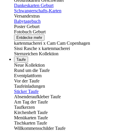
Geburtskarten Geschwister
Dankeskarten Geburt
Schwangerschafts-Karten
Versandextras
Babytagebuch
Poster Geburt
Fotobuch Geburt
Entdecke mehr
kartenmacherei x Cam Cam Copenhagen
Sissi Rasche x kartenmacherei
Sternzeichen Kollektion
Taufe
Neue Kollektion
Rund um die Taufe
Eventplattform
Vor der Taufe
Taufeinladungen
Sticker Taufe
Absenderaufkleber Taufe
Am Tag der Taufe
Taufkerzen
Kirchenheft Taufe
Menükarten Taufe
Tischkarten Taufe
Willkommensschilder Taufe