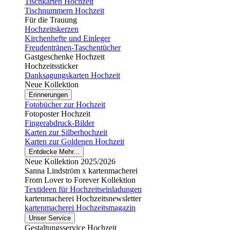
Tischkarten Hochzeit
Tischnummern Hochzeit
Für die Trauung
Hochzeitskerzen
Kirchenhefte und Einleger
Freudentränen-Taschentücher
Gastgeschenke Hochzeit
Hochzeitssticker
Danksagungskarten Hochzeit
Neue Kollektion
Erinnerungen
Fotobücher zur Hochzeit
Fotoposter Hochzeit
Fingerabdruck-Bilder
Karten zur Silberhochzeit
Karten zur Goldenen Hochzeit
Entdecke Mehr...
Neue Kollektion 2025/2026
Sanna Lindström x kartenmacherei
From Lover to Forever Kollektion
Textideen für Hochzeitseinladungen
kartenmacherei Hochzeitsnewsletter
kartenmacherei Hochzeitsmagazin
Unser Service
Gestaltungsservice Hochzeit