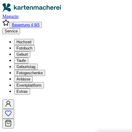
Magazin
Bewertung 4,9/5
Service
Hochzeit
Fotobuch
Geburt
Taufe
Geburtstag
Fotogeschenke
Anlässe
Eventplattform
Extras