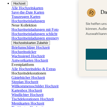
Hochzeit
Alle Hochzeitskarten
Da
Save-the-Date Karten
Trauzeugen Karten
Hochzeitseinladungen
Sie helfen uns
Neue Kollektion
können. Außer
Hochzeitseinladungen mit Foto
Auswahl kanns
Hochzeitseinladungen schlicht
Hochzeitseinladungen greenery
Hochzeitskarten Zubehör
Briefumschläge Hochzeit
Hochzeitssticker
Wachssiegel Hochzeit
Antwortkarten Hochzeit
Eventplattform
Alle Hochzeitsdeko & Extras
Hochzeitsdekorationen
Gästebücher Hochzeit
Sitzplan Hochzeit
Willkommensschilder Hochzeit
Kartenbox Hochzeit
Windlichter Hochzeit
Tischdekorationen Hochzeit
Menükarten Hochzeit