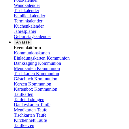
Fotokalender
Wandkalender
Tischkalender
Familienkalender
Terminkalender
Küchenkalender
Jahresplaner
Geburtstagskalender
Anlässe
Eventplattform
Kommunionskarten
Einladungskarten Kommunion
Danksagung Kommunion
Menükarten Kommunion
Tischkarten Kommunion
Gästebuch Kommunion
Kerzen Kommunion
Kartenbox Kommunion
Taufkarten
Taufeinladungen
Dankeskarten Taufe
Menükarten Taufe
Tischkarten Taufe
Kirchenheft Taufe
Taufkerzen