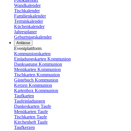
Fotokalender
Wandkalender
Tischkalender
Familienkalender
Terminkalender
Küchenkalender
Jahresplaner
Geburtstagskalender
Anlässe
Eventplattform
Kommunionskarten
Einladungskarten Kommunion
Danksagung Kommunion
Menükarten Kommunion
Tischkarten Kommunion
Gästebuch Kommunion
Kerzen Kommunion
Kartenbox Kommunion
Taufkarten
Taufeinladungen
Dankeskarten Taufe
Menükarten Taufe
Tischkarten Taufe
Kirchenheft Taufe
Taufkerzen