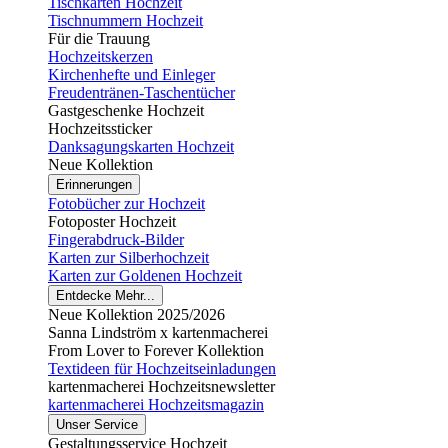
Tischkarten Hochzeit
Tischnummern Hochzeit
Für die Trauung
Hochzeitskerzen
Kirchenhefte und Einleger
Freudentränen-Taschentücher
Gastgeschenke Hochzeit
Hochzeitssticker
Danksagungskarten Hochzeit
Neue Kollektion
Erinnerungen
Fotobücher zur Hochzeit
Fotoposter Hochzeit
Fingerabdruck-Bilder
Karten zur Silberhochzeit
Karten zur Goldenen Hochzeit
Entdecke Mehr...
Neue Kollektion 2025/2026
Sanna Lindström x kartenmacherei
From Lover to Forever Kollektion
Textideen für Hochzeitseinladungen
kartenmacherei Hochzeitsnewsletter
kartenmacherei Hochzeitsmagazin
Unser Service
Gestaltungsservice Hochzeit