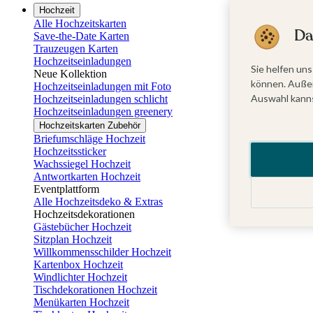
Hochzeit
Alle Hochzeitskarten
Da
Save-the-Date Karten
Trauzeugen Karten
Hochzeitseinladungen
Sie helfen uns
Neue Kollektion
können. Außer
Hochzeitseinladungen mit Foto
Auswahl kanns
Hochzeitseinladungen schlicht
Hochzeitseinladungen greenery
Hochzeitskarten Zubehör
Briefumschläge Hochzeit
Hochzeitssticker
Wachssiegel Hochzeit
Antwortkarten Hochzeit
Eventplattform
Alle Hochzeitsdeko & Extras
Hochzeitsdekorationen
Gästebücher Hochzeit
Sitzplan Hochzeit
Willkommensschilder Hochzeit
Kartenbox Hochzeit
Windlichter Hochzeit
Tischdekorationen Hochzeit
Menükarten Hochzeit