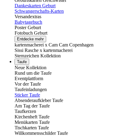
Geburtskarten Geschwister
Dankeskarten Geburt
Schwangerschafts-Karten
Versandextras
Babytagebuch
Poster Geburt
Fotobuch Geburt
Entdecke mehr
kartenmacherei x Cam Cam Copenhagen
Sissi Rasche x kartenmacherei
Sternzeichen Kollektion
Taufe
Neue Kollektion
Rund um die Taufe
Eventplattform
Vor der Taufe
Taufeinladungen
Sticker Taufe
Absenderaufkleber Taufe
Am Tag der Taufe
Taufkerzen
Kirchenheft Taufe
Menükarten Taufe
Tischkarten Taufe
Willkommensschilder Taufe