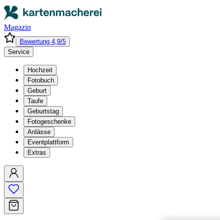
Magazin
Bewertung 4,9/5
Service
Hochzeit
Fotobuch
Geburt
Taufe
Geburtstag
Fotogeschenke
Anlässe
Eventplattform
Extras